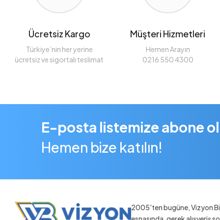
Ücretsiz Kargo
Müşteri Hizmetleri
Türkiye’nin her yerine
Hemen Arayın
ücretsiz ve sigortalı teslimat
0216 550 4300
E-posta listemize abone o
Hemen bize katılın!
2005'ten bugüne, Vizyon Bil
esnasında, gerek alışveriş 