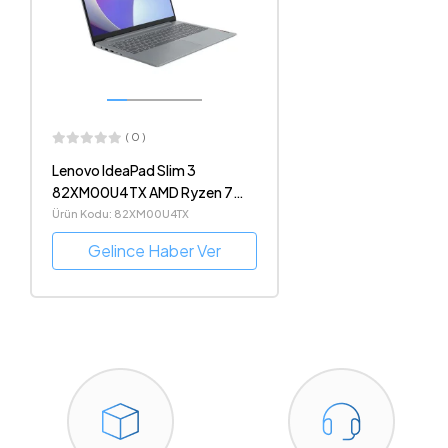
( 0 )
Lenovo IdeaPad Slim 3
82XM00U4TX AMD Ryzen 7
5825U 16GB DDR4 512GB SSD
Ürün Kodu: 82XM00U4TX
15.6" 1080p FreeDOS
Gelince Haber Ver
Notebook