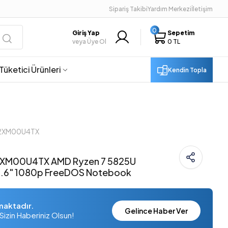
Sipariş Takibi
Yardım Merkezi
İletişim
0
Giriş Yap
Sepetim
veya Üye Ol
0 TL
Tüketici Ürünleri
Kendin Topla
82XM00U4TX
82XM00U4TX AMD Ryzen 7 5825U
5.6" 1080p FreeDOS Notebook
maktadır.
Gelince Haber Ver
Sizin Haberiniz Olsun!