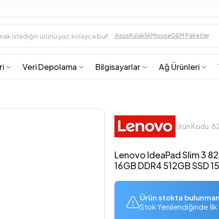
Asus
Kulaklık
Mouse
OEM Paketler
ri
Veri Depolama
Bilgisayarlar
Ağ Ürünleri
Ürün Kodu: 
Lenovo IdeaPad Slim 3 
16GB DDR4 512GB SSD 1
Ürün stokta bulunma
Stok Yenilendiğinde İlk 