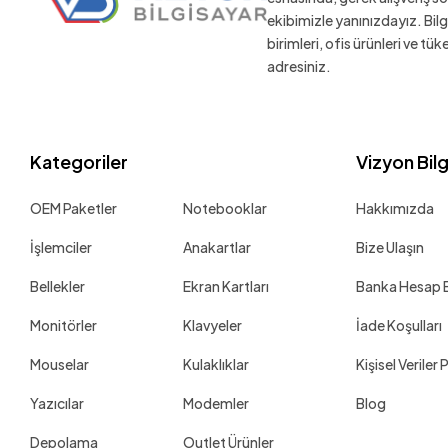
ekibimizle yanınızdayız. Bil
birimleri, ofis ürünleri ve tü
adresiniz.
Kategoriler
Vizyon Bil
OEM Paketler
Notebooklar
Hakkımızda
İşlemciler
Anakartlar
Bize Ulaşın
Bellekler
Ekran Kartları
Banka Hesap Bi
Monitörler
Klavyeler
İade Koşulları
Mouselar
Kulaklıklar
Kişisel Veriler 
Yazıcılar
Modemler
Blog
Depolama
Outlet Ürünler