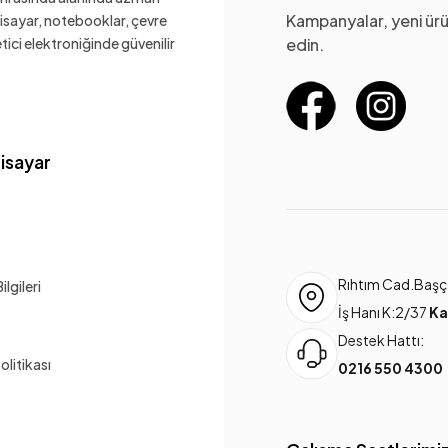
Kampanyalar, yeni ürü
gisayar, notebooklar, çevre
ketici elektroniğinde güvenilir
edin.
gisayar
Rıhtım Cad.Başça
lgileri
İş Hanı K:2/37
Ka
Destek Hattı:
Politikası
0216 550 4300