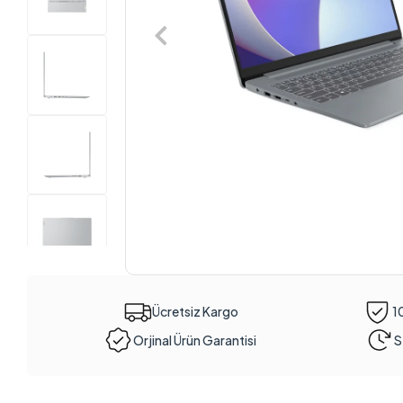
Ücretsiz Kargo
1
Orjinal Ürün Garantisi
S