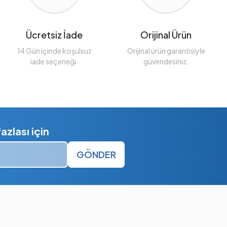
Ücretsiz İade
Orijinal Ürün
14 Gün içinde koşulsuz
Orijinal ürün garantisiyle
iade seçeneği.
güvendesiniz.
zlası için
GÖNDER