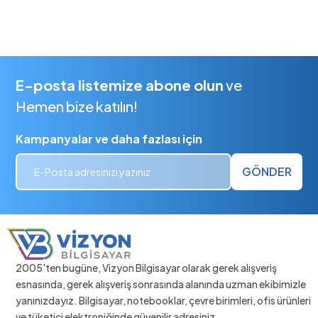
E-posta listemize abone olun
ve
Hemen bize katılın!
Kampanyalar ve daha fazlası için
GÖNDER
2005'ten bugüne, Vizyon Bilgisayar olarak gerek alışveriş
esnasında, gerek alışveriş sonrasında alanında uzman ekibimizle
yanınızdayız. Bilgisayar, notebooklar, çevre birimleri, ofis ürünleri
ve tüketici elektroniğinde güvenilir adresiniz.