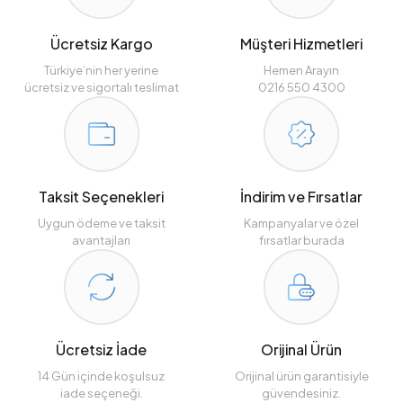
Ücretsiz Kargo
Müşteri Hizmetleri
Türkiye’nin her yerine
Hemen Arayın
ücretsiz ve sigortalı teslimat
0216 550 4300
Taksit Seçenekleri
İndirim ve Fırsatlar
Uygun ödeme ve taksit
Kampanyalar ve özel
avantajları
fırsatlar burada
Ücretsiz İade
Orijinal Ürün
14 Gün içinde koşulsuz
Orijinal ürün garantisiyle
iade seçeneği.
güvendesiniz.