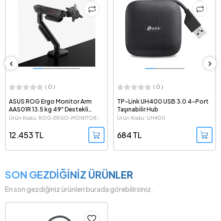
( 0 )
( 0 )
ASUS ROG Ergo Monitor Arm
TP-Link UH400 USB 3.0 4-Port
AAS01R 13.5 kg 49" Destekli
Taşınabilir Hub
Ergonomik Monitör Kolu
Ürün Kodu: ROG-ERGO-MONITOR-
Ürün Kodu: UH400
ARM-AAS01R
12.453 TL
684 TL
SON GEZDİĞİNİZ ÜRÜNLER
En son gezdiğiniz ürünleri burada görebilirsiniz.