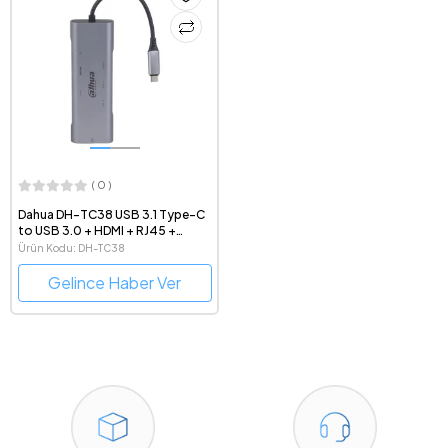
( 0 )
Dahua DH-TC38 USB 3.1 Type-C
to USB 3.0 + HDMI + RJ45 +
SD/TF + PD 8 in 1 USB Hub
Ürün Kodu: DH-TC38
Docking Station
Gelince Haber Ver