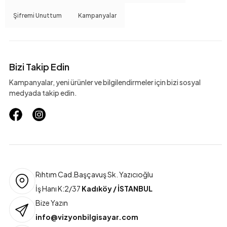
Şifremi Unuttum
Kampanyalar
Bizi Takip Edin
Kampanyalar, yeni ürünler ve bilgilendirmeler için bizi sosyal
medyada takip edin.
Rıhtım Cad.Başçavuş Sk. Yazıcıoğlu
İş Hanı K:2/37
Kadıköy / İSTANBUL
Bize Yazın
info@vizyonbilgisayar.com