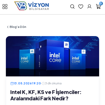
0
Blog'a Dön
13.05.2026 19:20
3 dk okuma
Intel K, KF, KS ve F İşlemciler:
Aralarındaki Fark Nedir?