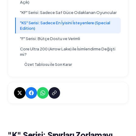
Açık)
"KF" Serisi: Sadece Saf Güce Odaklanan Oyuncular
"KS" Serisi: Sadece En İyisini İsteyenlere (Special
Edition)
"F" Serisi: Bütçe Dostu ve Verimli
Core Ultra 200 (Arrow Lake) ile İsimlendirme Değişti
mi?
Özet Tablosu ile Son Karar
"K" Serisi: Sınırları Zorlamayı