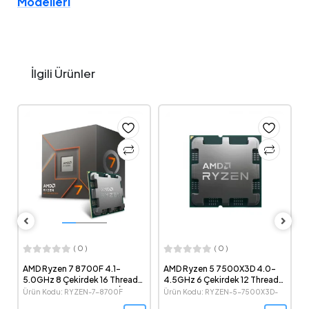
Modelleri
İlgili Ürünler
( 0 )
( 0 )
AMD Ryzen 7 8700F 4.1-
AMD Ryzen 5 7500X3D 4.0-
I
5.0GHz 8 Çekirdek 16 Thread
4.5GHz 6 Çekirdek 12 Thread
5
16MB Cache Soket AM5 İşlemci
96MB Cache Soket AM5 Tray
Ö
Ürün Kodu: RYZEN-7-8700F
Ürün Kodu: RYZEN-5-7500X3D-
Ü
İşlemci
N
TRAY