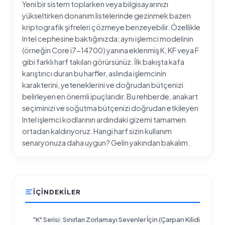
Yeni bir sistem toplarken veya bilgisayarınızı
yükseltirken donanım listelerinde gezinmek bazen
kriptografik şifreleri çözmeye benzeyebilir. Özellikle
Intel cephesine baktığınızda; aynı işlemci modelinin
(örneğin Core i7-14700) yanına eklenmiş K, KF veya F
gibi farklı harf takıları görürsünüz. İlk bakışta kafa
karıştırıcı duran bu harfler, aslında işlemcinin
karakterini, yeteneklerini ve doğrudan bütçenizi
belirleyen en önemli ipuçlarıdır. Bu rehberde, anakart
seçiminizi ve soğutma bütçenizi doğrudan etkileyen
Intel işlemci kodlarının ardındaki gizemi tamamen
ortadan kaldırıyoruz. Hangi harf sizin kullanım
senaryonuza daha uygun? Gelin yakından bakalım.
İÇINDEKILER
"K" Serisi: Sınırları Zorlamayı Sevenler İçin (Çarpan Kilidi