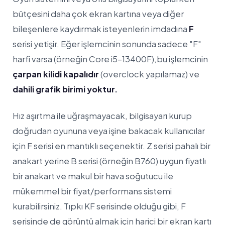
bütçesini daha çok ekran kartına veya diğer
bileşenlere kaydırmak isteyenlerin imdadına
F
serisi yetişir. Eğer işlemcinin sonunda sadece "F"
harfi varsa (örneğin Core i5-13400F),bu işlemcinin
çarpan kilidi kapalıdır
(overclock yapılamaz) ve
dahili grafik birimi yoktur.
Hız aşırtma ile uğraşmayacak, bilgisayarı kurup
doğrudan oyununa veya işine bakacak kullanıcılar
için F serisi en mantıklı seçenektir. Z serisi pahalı bir
anakart yerine B serisi (örneğin B760) uygun fiyatlı
bir anakart ve makul bir hava soğutucu ile
mükemmel bir fiyat/performans sistemi
kurabilirsiniz. Tıpkı KF serisinde olduğu gibi, F
serisinde de görüntü almak için harici bir ekran kartı