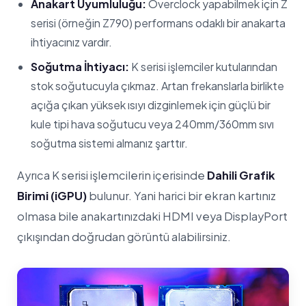
Anakart Uyumluluğu:
Overclock yapabilmek için Z
serisi (örneğin Z790) performans odaklı bir anakarta
ihtiyacınız vardır.
Soğutma İhtiyacı:
K serisi işlemciler kutularından
stok soğutucuyla çıkmaz. Artan frekanslarla birlikte
açığa çıkan yüksek ısıyı dizginlemek için güçlü bir
kule tipi hava soğutucu veya 240mm/360mm sıvı
soğutma sistemi almanız şarttır.
Ayrıca K serisi işlemcilerin içerisinde
Dahili Grafik
Birimi (iGPU)
bulunur. Yani harici bir ekran kartınız
olmasa bile anakartınızdaki HDMI veya DisplayPort
çıkışından doğrudan görüntü alabilirsiniz.