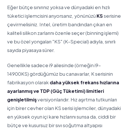
Eğer bütçe sınırınız yoksa ve dünyadaki en hızlı
tüketici işlemcisini arıyorsanız, yönünüzü
KS
serisine
çevirmelisiniz. Intel, üretim bandından çıkan en
kaliteli silikon zarlarını özenle seçer (binning işlemi)
ve bu özel yongaları "KS" (K-Special) adıyla, sınırlı
sayıda piyasaya sürer.
Genellikle sadece i9 ailesinde (örneğin i9-
14900KS) gördüğümüz bu canavarlar, K serisinin
fabrikasyon olarak
daha yüksek frekans hızlarına
ayarlanmış ve TDP (Güç Tüketimi) limitleri
genişletilmiş
versiyonlarıdır. Hız aşırtma tutkunları
için birer cevher olan KS serisi işlemciler, dünyadaki
en yüksek oyun içi kare hızlarını sunsa da, ciddi bir
bütçe ve kusursuz bir sıvı soğutma altyapısı