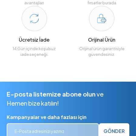
avantajları
fırsatlar burada
Ücretsiz İade
Orijinal Ürün
14 Gün içinde koşulsuz
Orijinal ürün garantisiyle
iade seçeneği.
güvendesiniz.
E-posta listemize abone olun
ve
Hemen bize katılın!
Kampanyalar ve daha fazlası için
GÖNDER