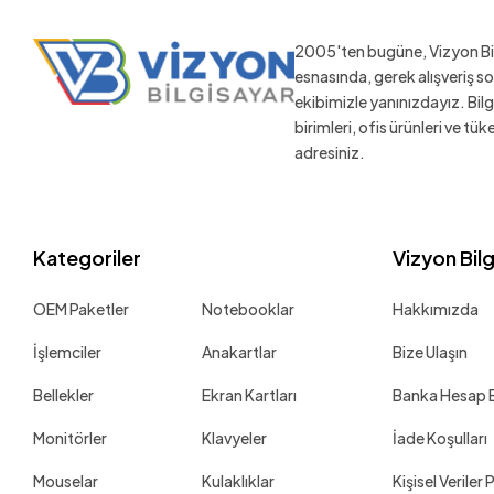
2005'ten bugüne, Vizyon Bil
esnasında, gerek alışveriş 
ekibimizle yanınızdayız. Bil
birimleri, ofis ürünleri ve tü
adresiniz.
Kategoriler
Vizyon Bil
OEM Paketler
Notebooklar
Hakkımızda
İşlemciler
Anakartlar
Bize Ulaşın
Bellekler
Ekran Kartları
Banka Hesap Bi
Monitörler
Klavyeler
İade Koşulları
Mouselar
Kulaklıklar
Kişisel Veriler 