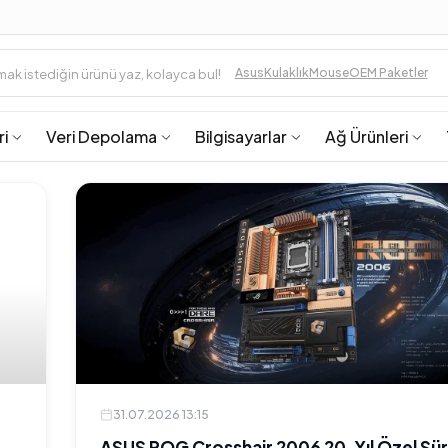
Asus
Kulaklık
Mouse
OEM Paketler
ri
Veri Depolama
Bilgisayarlar
Ağ Ürünleri
31.07.2026 13:15
ASUS ROG Crosshair 2006 20. Yıl Özel Sü