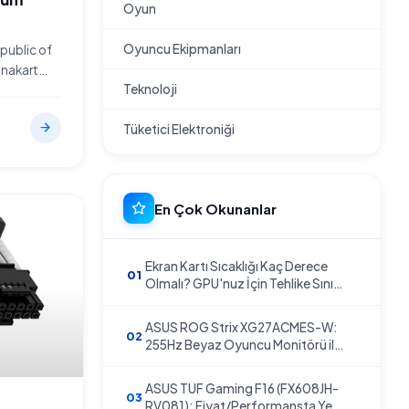
Oyun
Oyuncu Ekipmanları
public of
anakart
Teknoloji
an geçen
jik
Tüketici Elektroniği
ASUS ROG
lk modelin
en uç nokta
En Çok Okunanlar
ın
sarımından
WiFi 7 ve
Ekran Kartı Sıcaklığı Kaç Derece
adar bu
Olmalı? GPU'nuz İçin Tehlike Sınırı
Nedir?
ASUS ROG Strix XG27ACMES-W:
255Hz Beyaz Oyuncu Monitörü ile
Setupınıza Zarafet Katın
ASUS TUF Gaming F16 (FX608JH-
RV081): Fiyat/Performansta Yeni