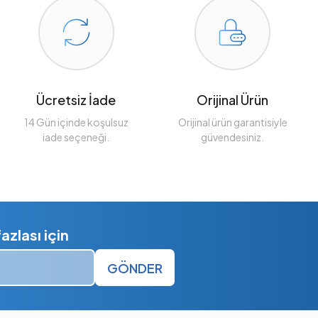
Ücretsiz İade
Orijinal Ürün
14 Gün içinde koşulsuz
Orijinal ürün garantisiyle
iade seçeneği.
güvendesiniz.
zlası için
GÖNDER