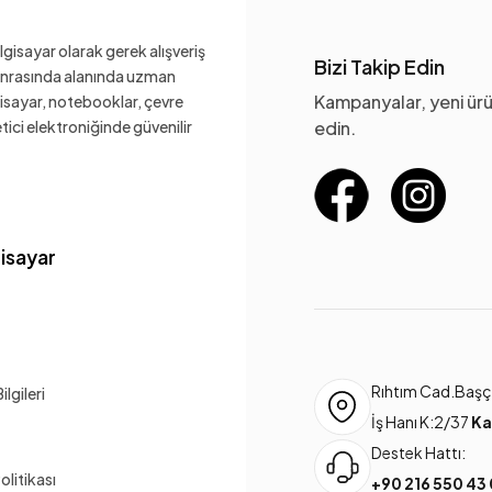
gisayar olarak gerek alışveriş
Bizi Takip Edin
sonrasında alanında uzman
Kampanyalar, yeni ürü
gisayar, notebooklar, çevre
ketici elektroniğinde güvenilir
edin.
gisayar
Rıhtım Cad.Başça
lgileri
İş Hanı K:2/37
Ka
Destek Hattı:
Politikası
+90 216 550 43