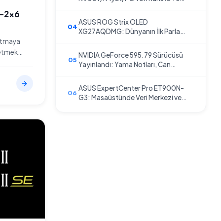
Bir Çağ
V-2x6
ASUS ROG Strix OLED
XG27AQDMG: Dünyanın İlk Parlak
WOLED Oyuncu Monitörü İle
artmaya
Tanışın
letmek
NVIDIA GeForce 595.79 Sürücüsü
geldi. İşte
Yayınlandı: Yama Notları, Can
Sıkan Sorunlar ve Çözüm Yolları
odern
antı
ASUS ExpertCenter Pro ET900N-
arar, eski
G3: Masaüstünde Veri Merkezi ve
li midir?
Yapay Zeka Devrimi