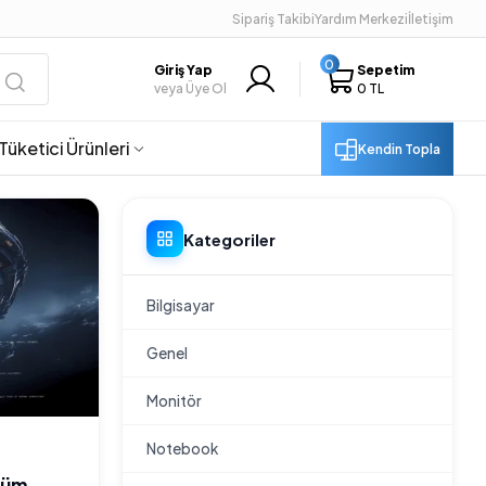
Sipariş Takibi
Yardım Merkezi
İletişim
0
Giriş Yap
Sepetim
veya Üye Ol
0 TL
Tüketici Ürünleri
Kendin Topla
Kategoriler
Bilgisayar
Genel
Monitör
Notebook
rüm