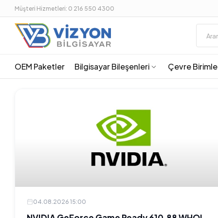
Müşteri Hizmetleri: 0 216 550 4300
OEM Paketler
Bilgisayar Bileşenleri
Çevre Birimle
04.08.2026 15:00
NVIDIA GeForce Game Ready 610.88 WHQL