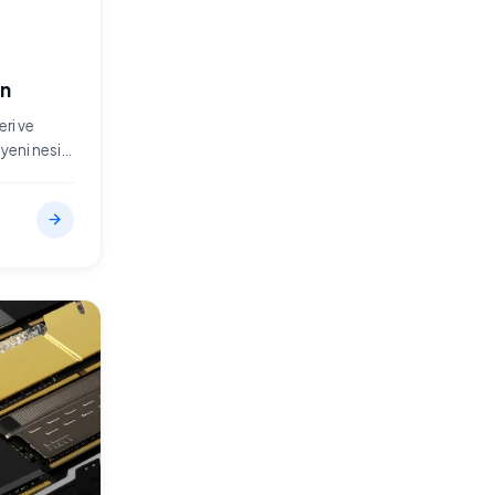
in
eri ve
 yeni nesil
ilmek için
ir unsur
 dört güç
00-