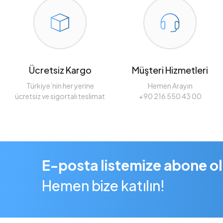
Ücretsiz Kargo
Müşteri Hizmetleri
Türkiye’nin her yerine
Hemen Arayın
ücretsiz ve sigortalı teslimat
+90 216 550 43 00
E-posta listemize abone o
Hemen bize katılın!