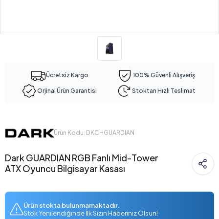
Ücretsiz Kargo
100% Güvenli Alışveriş
Orjinal Ürün Garantisi
Stoktan Hızlı Teslimat
Ürün Kodu: DKCHGUARDIAN
Dark GUARDIAN RGB Fanlı Mid-Tower
ATX Oyuncu Bilgisayar Kasası
Ürün stokta bulunmamaktadır.
Stok Yenilendiğinde İlk Sizin Haberiniz Olsun!