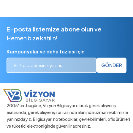
E-posta listemize abone olun
ve
Hemen bize katılın!
Kampanyalar ve daha fazlası için
GÖNDER
2005'ten bugüne, Vizyon Bilgisayar olarak gerek alışveriş
esnasında, gerek alışveriş sonrasında alanında uzman ekibimizle
yanınızdayız. Bilgisayar, notebooklar, çevre birimleri, ofis ürünleri
ve tüketici elektroniğinde güvenilir adresiniz.