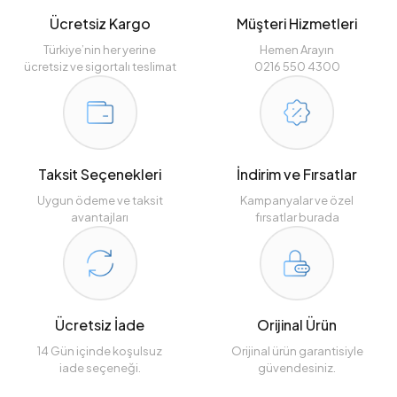
Ücretsiz Kargo
Müşteri Hizmetleri
Türkiye’nin her yerine
Hemen Arayın
ücretsiz ve sigortalı teslimat
0216 550 4300
Taksit Seçenekleri
İndirim ve Fırsatlar
Uygun ödeme ve taksit
Kampanyalar ve özel
avantajları
fırsatlar burada
Ücretsiz İade
Orijinal Ürün
14 Gün içinde koşulsuz
Orijinal ürün garantisiyle
iade seçeneği.
güvendesiniz.