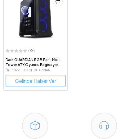
( 0 )
Dark GUARDIAN RGB Fanlı Mid-
Tower ATX Oyuncu Bilgisayar
Kasası
Ürün Kodu: DKCHGUARDIAN
Gelince Haber Ver