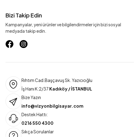
Bizi Takip Edin
Kampanyalar, yeni ürünler ve bilgilendirmeler için bizi sosyal
medyada takip edin.
Rıhtım Cad.Başçavuş Sk. Yazıcıoğlu
İş Hanı K:2/37
Kadıköy / İSTANBUL
Bize Yazın
info@vizyonbilgisayar.com
Destek Hattı:
0216 550 4300
Sıkça Sorulanlar