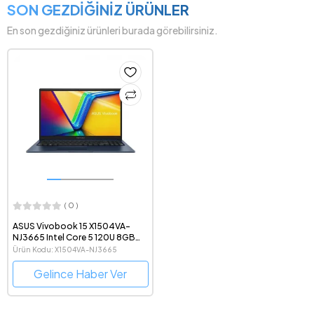
SON GEZDİĞİNİZ ÜRÜNLER
En son gezdiğiniz ürünleri burada görebilirsiniz.
( 0 )
ASUS Vivobook 15 X1504VA-
NJ3665 Intel Core 5 120U 8GB
DDR4 RAM 512GB SSD FreeDOS
Ürün Kodu: X1504VA-NJ3665
15.6" 1080p Notebook Bilgisayar
Gelince Haber Ver