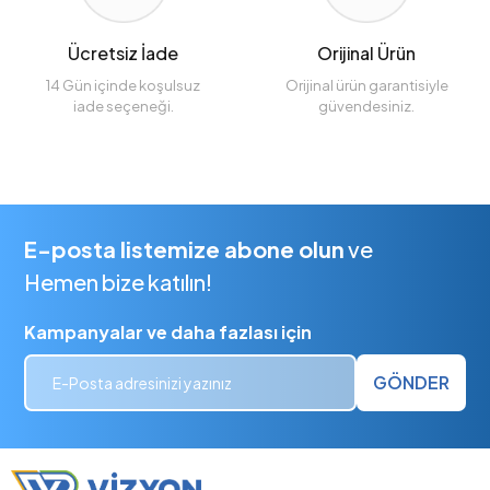
Ücretsiz İade
Orijinal Ürün
14 Gün içinde koşulsuz
Orijinal ürün garantisiyle
iade seçeneği.
güvendesiniz.
E-posta listemize abone olun
ve
Hemen bize katılın!
Kampanyalar ve daha fazlası için
GÖNDER