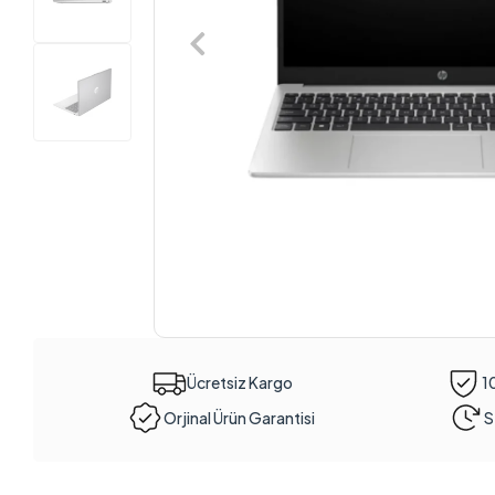
Ücretsiz Kargo
1
Orjinal Ürün Garantisi
S