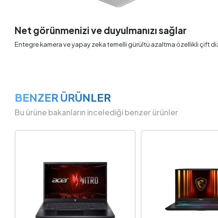
Net görünmenizi ve duyulmanızı sağlar
Entegre kamera ve yapay zeka temelli gürültü azaltma özellikli çift dizi
BENZER ÜRÜNLER
Bu ürüne bakanların incelediği benzer ürünler