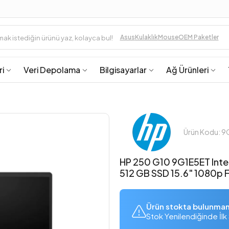
Asus
Kulaklık
Mouse
OEM Paketler
ri
Veri Depolama
Bilgisayarlar
Ağ Ürünleri
Ürün Kodu: 
HP 250 G10 9G1E5ET Inte
512 GB SSD 15.6" 1080p
Ürün stokta bulunma
Stok Yenilendiğinde İlk 