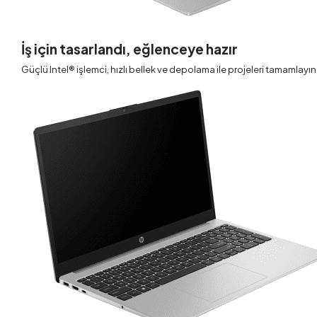
İş için tasarlandı, eğlenceye hazır
Güçlü Intel® işlemci, hızlı bellek ve depolama ile projeleri tamamlayın