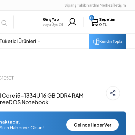
Sipariş Takibi
Yardım Merkezi
İletişim
0
Giriş Yap
Sepetim
veya Üye Ol
0 TL
Tüketici Ürünleri
Kendin Topla
9G1E5ET
l Core i5-1334U 16 GB DDR4 RAM
 FreeDOS Notebook
maktadır.
Gelince Haber Ver
Sizin Haberiniz Olsun!