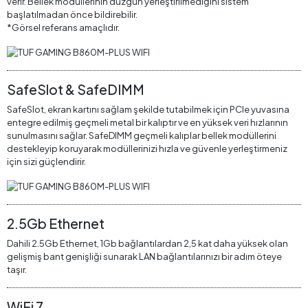
verir. Bellek modüllerinin düzgün yerleştirilmediğini sistem
başlatılmadan önce bildirebilir.
*Görsel referans amaçlıdır.
SafeSlot & SafeDIMM
SafeSlot, ekran kartını sağlam şekilde tutabilmek için PCIe yuvasına
entegre edilmiş geçmeli metal bir kalıptır ve en yüksek veri hızlarının
sunulmasını sağlar. SafeDIMM geçmeli kalıplar bellek modüllerini
destekleyip koruyarak modüllerinizi hızla ve güvenle yerleştirmeniz
için sizi güçlendirir.
2.5Gb Ethernet
Dahili 2.5Gb Ethernet, 1Gb bağlantılardan 2,5 kat daha yüksek olan
gelişmiş bant genişliği sunarak LAN bağlantılarınızı bir adım öteye
taşır.
WiFi 7