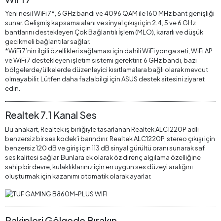
Yeni nesil WiFi 7*, 6 GHz bandı ve 4096 QAM ile 160 MHz bant genişliği
sunar. Gelişmiş kapsama alanı ve sinyal çıkışı için 2.4, 5 ve 6 GHz
bantlarını destekleyen Çok Bağlantılı İşlem (MLO), kararlı ve düşük
gecikmeli bağlantılar sağlar.
*WiFi 7’nin ilgili özellikleri sağlaması için dahili WiFi yonga seti, WiFi AP
ve WiFi 7 destekleyen işletim sistemi gerektirir. 6 GHz bandı, bazı
bölgelerde/ülkelerde düzenleyici kısıtlamalara bağlı olarak mevcut
olmayabilir. Lütfen daha fazla bilgi için ASUS destek sitesini ziyaret
edin.
Realtek 7.1 Kanal Ses
Bu anakart, Realtek iş birliğiyle tasarlanan Realtek ALC1220P adlı
benzersiz bir ses kodek’i barındırır. Realtek ALC1220P, stereo çıkışı için
benzersiz 120 dB ve giriş için 113 dB sinyal gürültü oranı sunarak saf
ses kalitesi sağlar. Bunlara ek olarak öz direnç algılama özelliğine
sahip bir devre, kulaklıklarınız için en uygun ses düzeyi aralığını
oluşturmak için kazanımı otomatik olarak ayarlar.
Rakipleri Gölgede Bırakın