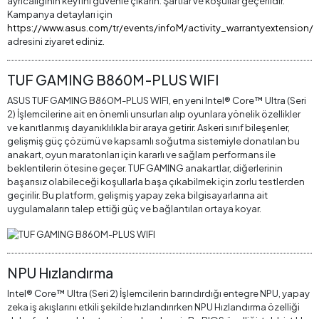
ayrıcalığının keyfini güvenle çıkarın. Şartlar ve koşullar geçerlidir.
Kampanya detayları için
https://www.asus.com/tr/events/infoM/activity_warrantyextension/
adresini ziyaret ediniz.
TUF GAMING B860M-PLUS WIFI
ASUS TUF GAMING B860M-PLUS WIFI, en yeni Intel® Core™ Ultra (Seri
2) İşlemcilerine ait en önemli unsurları alıp oyunlara yönelik özellikler
ve kanıtlanmış dayanıklılıkla bir araya getirir. Askeri sınıf bileşenler,
gelişmiş güç çözümü ve kapsamlı soğutma sistemiyle donatılan bu
anakart, oyun maratonları için kararlı ve sağlam performans ile
beklentilerin ötesine geçer. TUF GAMING anakartlar, diğerlerinin
başarısız olabileceği koşullarla başa çıkabilmek için zorlu testlerden
geçirilir. Bu platform, gelişmiş yapay zeka bilgisayarlarına ait
uygulamaların talep ettiği güç ve bağlantıları ortaya koyar.
NPU Hızlandırma
Intel® Core™ Ultra (Seri 2) İşlemcilerin barındırdığı entegre NPU, yapay
zeka iş akışlarını etkili şekilde hızlandırırken NPU Hızlandırma özelliği