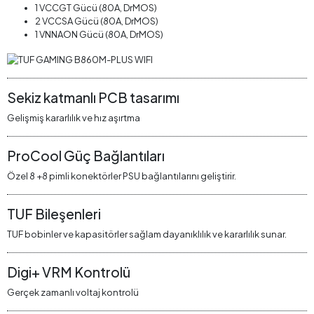
1 VCCGT Gücü (80A, DrMOS)
2 VCCSA Gücü (80A, DrMOS)
1 VNNAON Gücü (80A, DrMOS)
Sekiz katmanlı PCB tasarımı
Gelişmiş kararlılık ve hız aşırtma
ProCool Güç Bağlantıları
Özel 8 +8 pimli konektörler PSU bağlantılarını geliştirir.
TUF Bileşenleri
TUF bobinler ve kapasitörler sağlam dayanıklılık ve kararlılık sunar.
Digi+ VRM Kontrolü
Gerçek zamanlı voltaj kontrolü