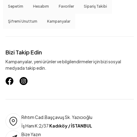
Sepetim
Hesabım
Favoriler
Sipariş Takibi
Şifremi Unuttum
Kampanyalar
Bizi Takip Edin
Kampanyalar, yeni ürünler ve bilgilendirmeler için bizi sosyal
medyada takip edin.
Rıhtım Cad.Başçavuş Sk. Yazıcıoğlu
İş Hanı K:2/37
Kadıköy / İSTANBUL
Bize Yazın