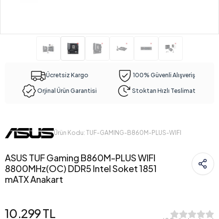
Ücretsiz Kargo
100% Güvenli Alışveriş
Orjinal Ürün Garantisi
Stoktan Hızlı Teslimat
Ürün Kodu: TUF-GAMING-B860M-PLUS-WIFI
ASUS TUF Gaming B860M-PLUS WIFI
8800MHz(OC) DDR5 Intel Soket 1851
mATX Anakart
10.299 TL