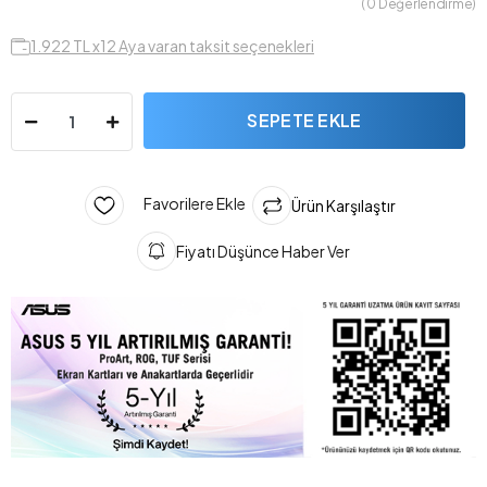
( 0 Değerlendirme)
1.922 TL x12 Aya varan taksit seçenekleri
SEPETE EKLE
Favorilere Ekle
Ürün Karşılaştır
Fiyatı Düşünce Haber Ver