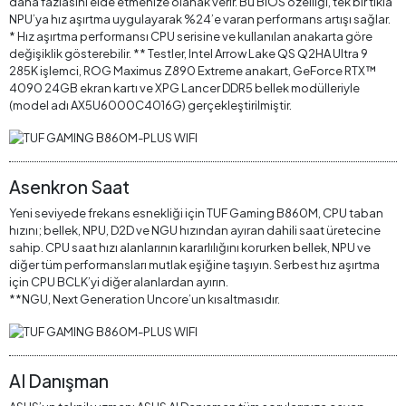
daha fazlasını elde etmenize olanak verir. Bu BIOS özelliği, tek bir tıkla
NPU’ya hız aşırtma uygulayarak %24’e varan performans artışı sağlar.
* Hız aşırtma performansı CPU serisine ve kullanılan anakarta göre
değişiklik gösterebilir. ​** Testler, Intel Arrow Lake QS Q2HA Ultra 9
285K işlemci, ROG Maximus Z890 Extreme anakart, GeForce RTX™
4090 24GB ekran kartı ve XPG Lancer DDR5 bellek modülleriyle
(model adı AX5U6000C4016G) gerçekleştirilmiştir. ​
Asenkron Saat
Yeni seviyede frekans esnekliği için TUF Gaming B860M, CPU taban
hızını; bellek, NPU, D2D ve NGU hızından ayıran dahili saat üretecine
sahip. CPU saat hızı alanlarının kararlılığını korurken bellek, NPU ve
diğer tüm performansları mutlak eşiğine taşıyın. Serbest hız aşırtma
için CPU BCLK’yi diğer alanlardan ayırın.
**NGU, Next Generation Uncore’un kısaltmasıdır.
AI Danışman