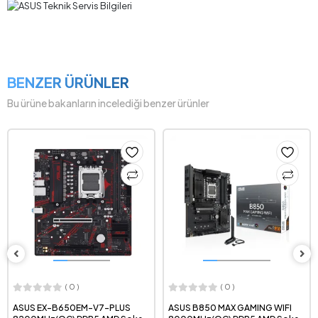
BENZER ÜRÜNLER
Bu ürüne bakanların incelediği benzer ürünler
( 0 )
( 0 )
ASUS EX-B650EM-V7-PLUS
ASUS B850 MAX GAMING WIFI