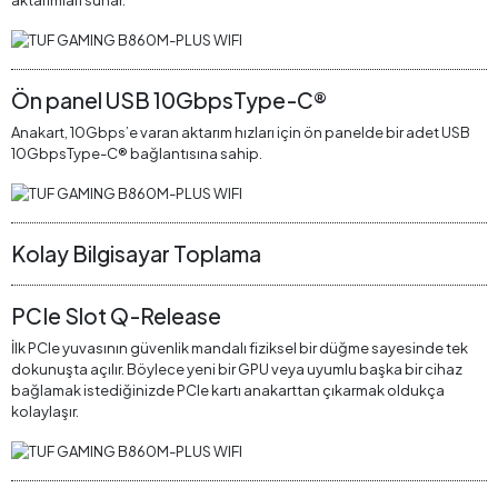
Ön panel USB 10GbpsType-C®
Anakart, 10Gbps’e varan aktarım hızları için ön panelde bir adet USB
10GbpsType-C® bağlantısına sahip.
Kolay Bilgisayar Toplama
PCIe Slot Q-Release
İlk PCIe yuvasının güvenlik mandalı fiziksel bir düğme sayesinde tek
dokunuşta açılır. Böylece yeni bir GPU veya uyumlu başka bir cihaz
bağlamak istediğinizde PCIe kartı anakarttan çıkarmak oldukça
kolaylaşır.