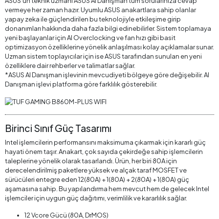
ASUS’un teknik uzmanı ASUS AI Danışman tüm sorularınıza cevap
vermeye her zaman hazır. Uyumlu ASUS anakartlara sahip olanlar
yapay zeka ile güçlendirilen bu teknolojiyle etkileşime girip
donanımları hakkında daha fazla bilgi edinebilirler. Sistem toplamaya
yeni başlayanlar için AI Overclocking ve fan hızı gibi basit
optimizasyon özelliklerine yönelik anlaşılması kolay açıklamalar sunar.
Uzman sistem toplayıcılar için ise ASUS tarafından sunulan en yeni
özelliklere dair rehberler ve talimatlar sağlar.
*ASUS AI Danışman işlevinin mevcudiyeti bölgeye göre değişebilir. AI
Danışman işlevi platforma göre farklılık gösterebilir.
Birinci Sınıf Güç Tasarımı
Intel işlemcilerin performansını maksimuma çıkarmak için kararlı güç
hayati önem taşır. Anakart, çok sayıda çekirdeğe sahip işlemcilerin
taleplerine yönelik olarak tasarlandı. Ürün, her biri 80A için
derecelendirilmiş paketlere yüksek ve alçak taraf MOSFET ve
sürücüleri entegre eden 12(80A) + 1(80A) + 2(80A) + 1(80A) güç
aşamasına sahip. Bu yapılandırma hem mevcut hem de gelecek Intel
işlemciler için uygun güç dağıtımı, verimlilik ve kararlılık sağlar.
12 Vcore Gücü (80A, DrMOS)