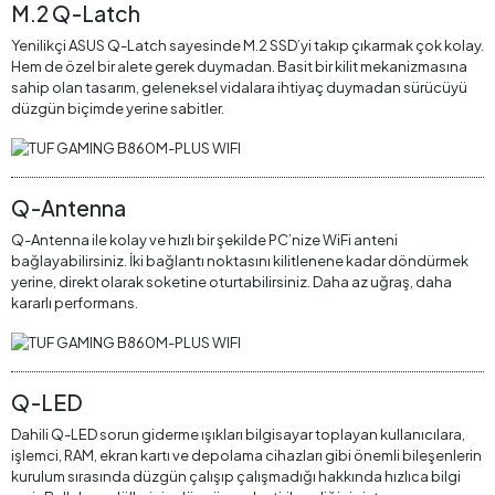
M.2 Q-Latch
Yenilikçi ASUS Q-Latch sayesinde M.2 SSD’yi takıp çıkarmak çok kolay.
Hem de özel bir alete gerek duymadan. Basit bir kilit mekanizmasına
sahip olan tasarım, geleneksel vidalara ihtiyaç duymadan sürücüyü
düzgün biçimde yerine sabitler.
Q-Antenna
Q-Antenna ile kolay ve hızlı bir şekilde PC’nize WiFi anteni
bağlayabilirsiniz. İki bağlantı noktasını kilitlenene kadar döndürmek
yerine, direkt olarak soketine oturtabilirsiniz. Daha az uğraş, daha
kararlı performans.
Q-LED
Dahili Q-LED sorun giderme ışıkları bilgisayar toplayan kullanıcılara,
işlemci, RAM, ekran kartı ve depolama cihazları gibi önemli bileşenlerin
kurulum sırasında düzgün çalışıp çalışmadığı hakkında hızlıca bilgi