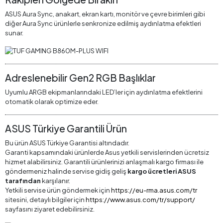
ASUS Aura Sync, anakart, ekran kartı, monitör ve çevre birimleri gibi
diğer Aura Sync ürünlerle senkronize edilmiş aydınlatma efektleri
sunar.
Adreslenebilir Gen2 RGB Başlıklar
Uyumlu ARGB ekipmanlarındaki LED’ler için aydınlatma efektlerini
otomatik olarak optimize eder.
ASUS Türkiye Garantili Ürün
Bu ürün ASUS Türkiye Garantisi altındadır.
Garanti kapsamındaki ürünlerde Asus yetkili servislerinden ücretsiz
hizmet alabilirsiniz. Garantili ürünlerinizi anlaşmalı kargo firması ile
göndermeniz halinde servise gidiş geliş
kargo ücretleri ASUS
tarafından
karşılanır.
Yetkili servise ürün göndermek için
https://eu-rma.asus.com/tr
sitesini, detaylı bilgiler için
https://www.asus.com/tr/support/
sayfasını ziyaret edebilirsiniz.