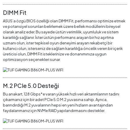
DIMM Fit
ASUS’a özgü BIOS özelliği olan DIMM Fit, performansı optimize etmek
ve potansiyel sorunları belirlemek üzere bellek modüllerini bireysel
olarak analiz eder. Bu sayede üstün verimlilik, uyumluluk ve sistem
kararlılığı sağlanır. İster üstün performans arayan bir hız aşırtma
uzmanı olun, ister tepkisel oyun deneyimi arayan rekabetçi bir
kullanıcı olun, isterseniz de sağlam kararlılığa öncelik veren bir içerik
üreticisi olun, DIMM Fit isteklerinize ve donanımınıza uygun
optimizasyon seçenekleri sunar.
M.2 PCIe 5.0 Desteği
Bu anakart, 128 Gbps*e varan yüksek hızlı veri aktarımlarının tadını
çıkarmanız için bir adet PCIe 5.0 M.2 yuvasına sahip. Ayrıca,
barındırdığı M.2 yuvalarının hepsi en yeni hızların avantajından
faydalanmanız için NVMe RAID yapılandırmasını destekler.