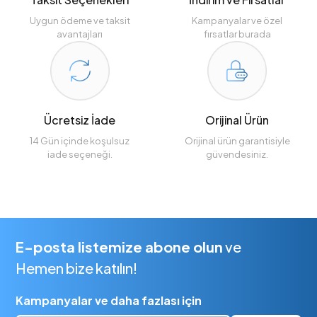
Uygun ödeme ve taksit
Kampanyalar ve özel
avantajları
fırsatlar burada
Ücretsiz İade
Orijinal Ürün
14 Gün içinde koşulsuz
Orijinal ürün garantisiyle
iade seçeneği.
güvendesiniz.
E-posta listemize abone olun
ve
Hemen bize katılın!
Kampanyalar ve daha fazlası için