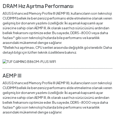
DRAM Hız Aşırtma Performansı
ASUS Enhanced Memory Profile III (AEMP III), kullanıcıların son teknoloji
CUDIMM bellek ile benzersiz performans elde etmelerine olanak veren
gelişmiş bir donanım yazılımı özelliğidir. İki aşamalı kapsamlı ayar
sürecine sahip olan AEMP III, ilk olarak saat hızı sürücüsünü ardından
bellek frekansını optimize eder. Bu sayede, DDR5-8000 veya daha
fazlası* gibi son teknoloji hızlarda bile performans ve kararlılık
arasındaki mükemmel denge sağlanır.
*Bellek hız aşırtması, CPU serileri arasında değişiklik gösterebilir. Daha
detaylı bilgi için lütfen teknik özelliklere bakınız.
AEMP III
ASUS Enhanced Memory Profile III (AEMP III), kullanıcıların son teknoloji
CUDIMM bellek ile benzersiz performans elde etmelerine olanak veren
gelişmiş bir donanım yazılımı özelliğidir. İki aşamalı kapsamlı ayar
sürecine sahip olan AEMP III, ilk olarak saat hızı sürücüsünü ardından
bellek frekansını optimize eder. Bu sayede, DDR5-8000 veya daha
fazlası* gibi son teknoloji hızlarda bile performans ve kararlılık
arasındaki mükemmel denge sağlanır.