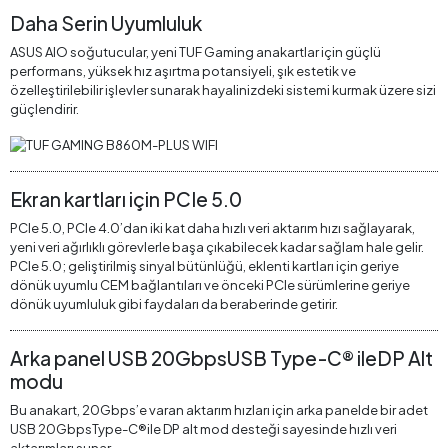
Daha Serin Uyumluluk
ASUS AIO soğutucular, yeni TUF Gaming anakartlar için güçlü
performans, yüksek hız aşırtma potansiyeli, şık estetik ve
özelleştirilebilir işlevler sunarak hayalinizdeki sistemi kurmak üzere sizi
güçlendirir.
Ekran kartları için PCIe 5.0
PCIe 5.0, PCIe 4.0’dan iki kat daha hızlı veri aktarım hızı sağlayarak,
yeni veri ağırlıklı görevlerle başa çıkabilecek kadar sağlam hale gelir.
PCIe 5.0; geliştirilmiş sinyal bütünlüğü, eklenti kartları için geriye
dönük uyumlu CEM bağlantıları ve önceki PCIe sürümlerine geriye
dönük uyumluluk gibi faydaları da beraberinde getirir.
Arka panel USB 20GbpsUSB Type-C® ileDP Alt
modu
Bu anakart, 20Gbps’e varan aktarım hızları için arka panelde bir adet
USB 20GbpsType-C®ile DP alt mod desteği sayesinde hızlı veri
aktarımları sunar.