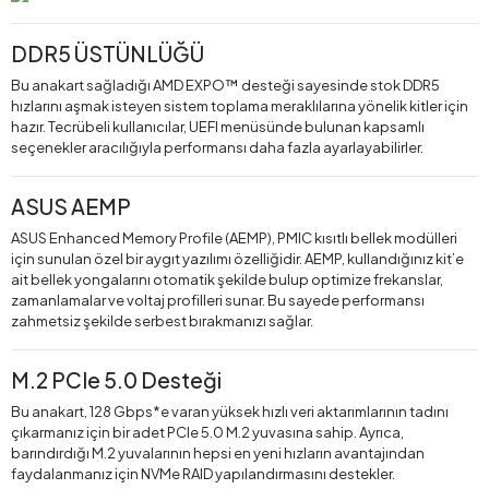
DDR5 ÜSTÜNLÜĞÜ
Bu anakart sağladığı AMD EXPO™ desteği sayesinde stok DDR5
hızlarını aşmak isteyen sistem toplama meraklılarına yönelik kitler için
hazır. Tecrübeli kullanıcılar, UEFI menüsünde bulunan kapsamlı
seçenekler aracılığıyla performansı daha fazla ayarlayabilirler.
ASUS AEMP
ASUS Enhanced Memory Profile (AEMP), PMIC kısıtlı bellek modülleri
için sunulan özel bir aygıt yazılımı özelliğidir. AEMP, kullandığınız kit’e
ait bellek yongalarını otomatik şekilde bulup optimize frekanslar,
zamanlamalar ve voltaj profilleri sunar. Bu sayede performansı
zahmetsiz şekilde serbest bırakmanızı sağlar.
M.2 PCIe 5.0 Desteği
Bu anakart, 128 Gbps*e varan yüksek hızlı veri aktarımlarının tadını
çıkarmanız için bir adet PCIe 5.0 M.2 yuvasına sahip. Ayrıca,
barındırdığı M.2 yuvalarının hepsi en yeni hızların avantajından
faydalanmanız için NVMe RAID yapılandırmasını destekler.