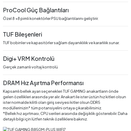
ProCool Güç Bağlantıları
Özel 8 +8 pimli konektörler PSU bağlantılarını geliştirir.
TUF Bileşenleri
TUF bobinler ve kapasitörler sağlam dayanıklılık ve kararlılık sunar.
Digi+ VRM Kontrolü
Gerçek zamanlı voltaj kontrolü
DRAM Hız Aşırtma Performansı
Kapsamlı bellek ayarı seçenekleri TUF GAMING anakartların önde
gelen özellikleri arasında yer alır. Anakart ile ister üstün hız kitleri olsun
ister normalde kilitli olan giriş seviyesi kitler olsun DDR5
modüllerinizin* tüm potansiyelini ortaya çıkarabilirsiniz.
*Bellek hız aşırtması, CPU serileri arasında değişiklik gösterebilir. Daha
detaylı bilgi için lütfen teknik özelliklere bakınız.