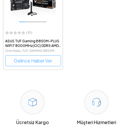
( 0 )
ASUS TUF Gaming B850M-PLUS
WIFI7 8000MHz(OC) DDR5 AMD
Soket AM5 mATX Anakart
Ürün Kodu: TUF-GAMING-B850M-
PLUS-WIFI7
Gelince Haber Ver
Ücretsiz Kargo
Müşteri Hizmetleri