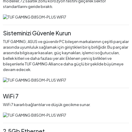
modeller, 72 saatlik zorlu korozyon testini geçerek sektör
standartlarını geride bıraktı.
Sisteminizi Güvenle Kurun
TUF GAMING; ASUS ve güvenilir PC bileşen markalarının çeşitli parçalar
arasında uyumluluk sağlamak için giriştikleri bir iş birliğidir. Bu parçalar
arasında bilgisayar kasaları, güç kaynakları, işlemci soğutucuları,
bellek kitleri ve daha fazlası yer alır. Eklenen yeni iş birlikleri ve
bileşenlerle TUF GAMING Alliance daha güçlü bir şekilde büyümeye
devam edecek.
WiFi 7
WiFi 7 kararlı bağlantılar ve düşük gecikme sunar.
2.5Gb Ethernet