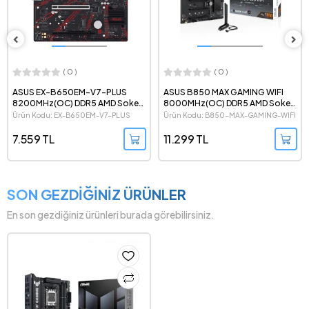
( 0 )
( 0 )
ASUS EX-B650EM-V7-PLUS
ASUS B850 MAX GAMING WIFI
8200MHz(OC) DDR5 AMD Soket
8000MHz(OC) DDR5 AMD Soket
AM5 mATX Anakart
AM5 ATX Anakart
Ürün Kodu: EX-B650EM-V7-PLUS
Ürün Kodu: B850-MAX-GAMING-WIFI
7.559 TL
11.299 TL
SON GEZDİĞİNİZ ÜRÜNLER
En son gezdiğiniz ürünleri burada görebilirsiniz.