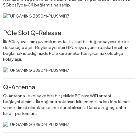
5GbpsType-C® bağlantısına sahip.
PCIe Slot Q-Release
İlk PCIe yuvasının güvenlik mandalı fiziksel bir düğme sayesinde tek
dokunuşta açılır. Böylece yeni bir GPU veya uyumlu başka bir cihaz
bağlamak istediğinizde PCIe kartı anakarttan çıkarmak oldukça
kolaylaşır.
Q-Antenna
Q-Antenna ile kolay ve hızlı bir şekilde PC’nize WiFi anteni
bağlayabilirsiniz. İki bağlantı noktasını kilitlenene kadar döndürmek
yerine, direkt olarak soketine oturtabilirsiniz. Daha az uğraş, daha
kararlı performans.