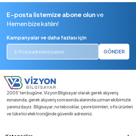
E-posta listemize abone olun
ve
Hemen bize katılın!
Kampanyalar ve daha fazlası için
GÖNDER
2005'ten bugüne, Vizyon Bilgisayar olarak gerek alışveriş
esnasında, gerek alışveriş sonrasında alanında uzman ekibimizle
yanınızdayız. Bilgisayar, notebooklar, çevre birimleri, ofis ürünleri
ve tüketici elektroniğinde güvenilir adresiniz.