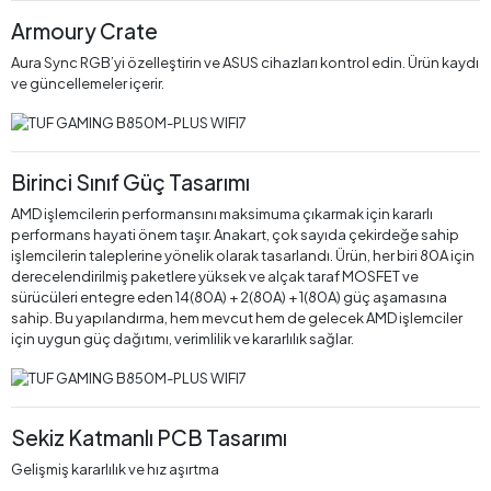
Armoury Crate
Aura Sync RGB’yi özelleştirin ve ASUS cihazları kontrol edin. Ürün kaydı
ve güncellemeler içerir.
Birinci Sınıf Güç Tasarımı
AMD işlemcilerin performansını maksimuma çıkarmak için kararlı
performans hayati önem taşır. Anakart, çok sayıda çekirdeğe sahip
işlemcilerin taleplerine yönelik olarak tasarlandı. Ürün, her biri 80A için
derecelendirilmiş paketlere yüksek ve alçak taraf MOSFET ve
sürücüleri entegre eden 14(80A) + 2(80A) + 1(80A) güç aşamasına
sahip. Bu yapılandırma, hem mevcut hem de gelecek AMD işlemciler
için uygun güç dağıtımı, verimlilik ve kararlılık sağlar.
Sekiz Katmanlı PCB Tasarımı
Gelişmiş kararlılık ve hız aşırtma