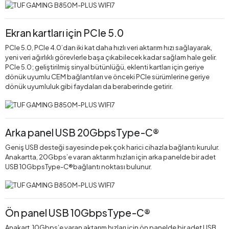
Ekran kartları için PCIe 5.0
PCIe 5.0, PCIe 4.0’dan iki kat daha hızlı veri aktarım hızı sağlayarak,
yeni veri ağırlıklı görevlerle başa çıkabilecek kadar sağlam hale gelir.
PCIe 5.0; geliştirilmiş sinyal bütünlüğü, eklenti kartları için geriye
dönük uyumlu CEM bağlantıları ve önceki PCIe sürümlerine geriye
dönük uyumluluk gibi faydaları da beraberinde getirir.
Arka panel USB 20GbpsType-C®
Geniş USB desteği sayesinde pek çok harici cihazla bağlantı kurulur.
Anakartta, 20Gbps’e varan aktarım hızları için arka panelde bir adet
USB 10GbpsType-C®bağlantı noktası bulunur.
Ön panel USB 10GbpsType-C®
Anakart, 10Gbps’e varan aktarım hızları için ön panelde bir adet USB