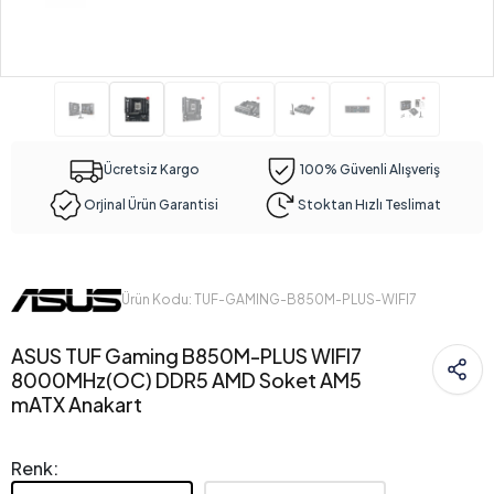
Ücretsiz Kargo
100% Güvenli Alışveriş
Orjinal Ürün Garantisi
Stoktan Hızlı Teslimat
Ürün Kodu: TUF-GAMING-B850M-PLUS-WIFI7
ASUS TUF Gaming B850M-PLUS WIFI7
8000MHz(OC) DDR5 AMD Soket AM5
mATX Anakart
Renk: