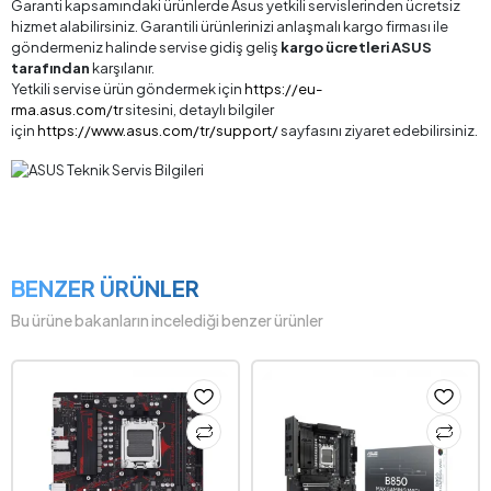
Garanti kapsamındaki ürünlerde Asus yetkili servislerinden ücretsiz
hizmet alabilirsiniz. Garantili ürünlerinizi anlaşmalı kargo firması ile
göndermeniz halinde servise gidiş geliş
kargo ücretleri ASUS
tarafından
karşılanır.
Yetkili servise ürün göndermek için
https://eu-
rma.asus.com/tr
sitesini, detaylı bilgiler
için
https://www.asus.com/tr/support/
sayfasını ziyaret edebilirsiniz.
BENZER ÜRÜNLER
Bu ürüne bakanların incelediği benzer ürünler