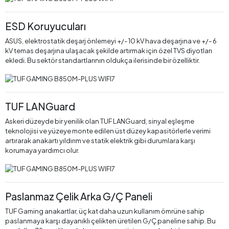
ESD Koruyucuları
ASUS, elektrostatik deşarj önlemeyi +/- 10 kV hava deşarjına ve +/- 6
kV temas deşarjına ulaşacak şekilde artırmak için özel TVS diyotları
ekledi. Bu sektör standartlarının oldukça ilerisinde bir özelliktir.
TUF LANGuard
Askeri düzeyde bir yenilik olan TUF LANGuard, sinyal eşleşme
teknolojisi ve yüzeye monte edilen üst düzey kapasitörlerle verimi
artırarak anakartı yıldırım ve statik elektrik gibi durumlara karşı
korumaya yardımcı olur.
Paslanmaz Çelik Arka G/Ç Paneli
TUF Gaming anakartlar, üç kat daha uzun kullanım ömrüne sahip
paslanmaya karşı dayanıklı çelikten üretilen G/Ç paneline sahip. Bu