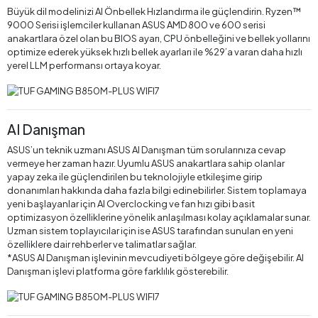
Büyük dil modelinizi AI Önbellek Hızlandırma ile güçlendirin. Ryzen™
9000 Serisi işlemciler kullanan ASUS AMD 800 ve 600 serisi
anakartlara özel olan bu BIOS ayarı, CPU önbelleğini ve bellek yollarını
optimize ederek yüksek hızlı bellek ayarları ile %29’a varan daha hızlı
yerel LLM performansı ortaya koyar.
AI Danışman
ASUS’un teknik uzmanı ASUS AI Danışman tüm sorularınıza cevap
vermeye her zaman hazır. Uyumlu ASUS anakartlara sahip olanlar
yapay zeka ile güçlendirilen bu teknolojiyle etkileşime girip
donanımları hakkında daha fazla bilgi edinebilirler. Sistem toplamaya
yeni başlayanlar için AI Overclocking ve fan hızı gibi basit
optimizasyon özelliklerine yönelik anlaşılması kolay açıklamalar sunar.
Uzman sistem toplayıcılar için ise ASUS tarafından sunulan en yeni
özelliklere dair rehberler ve talimatlar sağlar.
*ASUS AI Danışman işlevinin mevcudiyeti bölgeye göre değişebilir. AI
Danışman işlevi platforma göre farklılık gösterebilir.