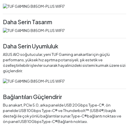
Daha Serin Tasarım
Daha Serin Uyumluluk
ASUS AIO soğutucular, yeni TUF Gaming anakartlar için güçlü
performans, yüksek hız aşırtma potansiyeli, şık estetik ve
özelleştirilebilir işlevler sunarak hayalinizdeki sistemi kurmak üzere sizi
güçlendirir.
Bağlantıları Güçlendirir
Bu anakart, PCIe 5.0, arka panelde USB 20Gbps Type-C®, ön
panelde USB 10Gbps Type-C® ve Thunderbolt™ (USB4®) başlık
desteği ile çok yönlü bağlantılar sunar.Type-C®bağlantı noktası ve
ön panel USB 10GbpsType-C®Bağlantı noktası.