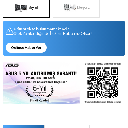
Siyah
Beyaz
Ürün stokta bulunmamaktadır.
Stok Yenilendiğinde İlk Sizin Haberiniz Olsun!
Gelince Haber Ver