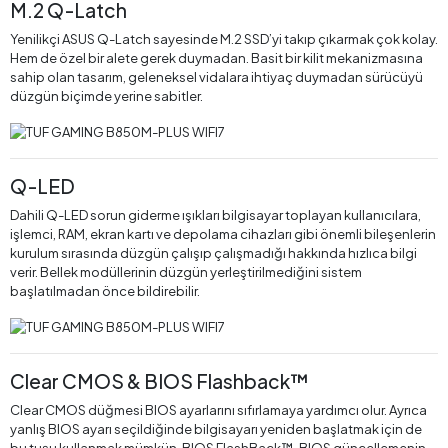
M.2 Q-Latch
Yenilikçi ASUS Q-Latch sayesinde M.2 SSD’yi takıp çıkarmak çok kolay.
Hem de özel bir alete gerek duymadan. Basit bir kilit mekanizmasına
sahip olan tasarım, geleneksel vidalara ihtiyaç duymadan sürücüyü
düzgün biçimde yerine sabitler.
Q-LED
Dahili Q-LED sorun giderme ışıkları bilgisayar toplayan kullanıcılara,
işlemci, RAM, ekran kartı ve depolama cihazları gibi önemli bileşenlerin
kurulum sırasında düzgün çalışıp çalışmadığı hakkında hızlıca bilgi
verir. Bellek modüllerinin düzgün yerleştirilmediğini sistem
başlatılmadan önce bildirebilir.
Clear CMOS & BIOS Flashback™
Clear CMOS düğmesi BIOS ayarlarını sıfırlamaya yardımcı olur. Ayrıca
yanlış BIOS ayarı seçildiğinde bilgisayarı yeniden başlatmak için de
bu tuşu kullanmak mümkün. BIOS FlashBack™, BlOS güncellemenin