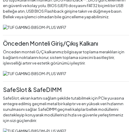
en güvenli ve kolay yolu. BIOS (UEFI) dosyasını FAT32 biçimli bir USB
belleğe atın, USB BIOS Flashback girişine takın ve düğmeye basın.
Bellek veya işlemci olmadan bile güncelleme yapabilirsiniz.
Önceden Monteli Giriş/Çıkış Kalkanı
Önceden monteli G/Ç kalkanımız bilgisayar toplama meraklıları için
bağlantı noktalarını korur, sistem toplama sürecini basitleştirir,
işlevselliği artırır ve estetik görünümü iyileştirir.
SafeSlot & SafeDIMM
SafeSlot, ekran kartını sağlam şekilde tutabilmek için PCIe yuvasına
entegre edilmiş geçmeli metal bir kalıptır ve en yüksek veri hızlarının
sunulmasını sağlar. SafeDIMM geçmeli kalıplar bellek modüllerini
destekleyip koruyarak modüllerinizi hızla ve güvenle yerleştirmeniz
için sizi güçlendirir.