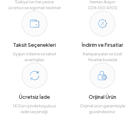
Türkiye’nin her yerine
Hemen Arayın
ücretsiz ve sigortalı teslimat
0216 550 4300
Taksit Seçenekleri
İndirim ve Fırsatlar
Uygun ödeme ve taksit
Kampanyalar ve özel
avantajları
fırsatlar burada
Ücretsiz İade
Orijinal Ürün
14 Gün içinde koşulsuz
Orijinal ürün garantisiyle
iade seçeneği.
güvendesiniz.