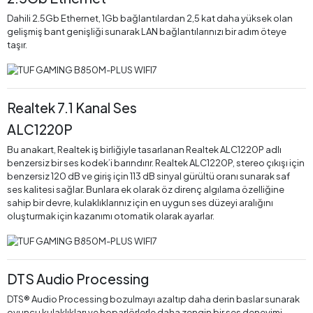
Dahili 2.5Gb Ethernet, 1Gb bağlantılardan 2,5 kat daha yüksek olan
gelişmiş bant genişliği sunarak LAN bağlantılarınızı bir adım öteye
taşır.
Realtek 7.1 Kanal Ses
ALC1220P
Bu anakart, Realtek iş birliğiyle tasarlanan Realtek ALC1220P adlı
benzersiz bir ses kodek’i barındırır. Realtek ALC1220P, stereo çıkışı için
benzersiz 120 dB ve giriş için 113 dB sinyal gürültü oranı sunarak saf
ses kalitesi sağlar. Bunlara ek olarak öz direnç algılama özelliğine
sahip bir devre, kulaklıklarınız için en uygun ses düzeyi aralığını
oluşturmak için kazanımı otomatik olarak ayarlar.
DTS Audio Processing
DTS® Audio Processing bozulmayı azaltıp daha derin baslar sunarak
oyuncu kulaklıkları ve hoparlörlerle daha zengin bir ses deneyimi