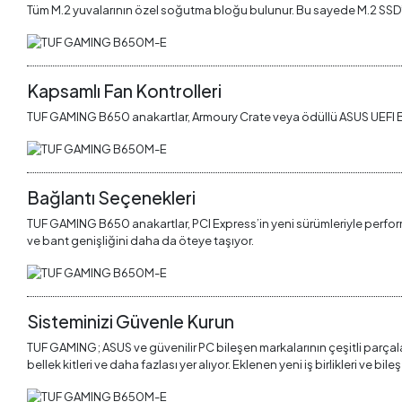
Tüm M.2 yuvalarının özel soğutma bloğu bulunur. Bu sayede M.2 SSD’le
Kapsamlı Fan Kontrolleri
TUF GAMING B650 anakartlar, Armoury Crate veya ödüllü ASUS UEFI BIO
Bağlantı Seçenekleri
TUF GAMING B650 anakartlar, PCI Express’in yeni sürümleriyle perfo
ve bant genişliğini daha da öteye taşıyor.
Sisteminizi Güvenle Kurun
TUF GAMING; ASUS ve güvenilir PC bileşen markalarının çeşitli parçalar 
bellek kitleri ve daha fazlası yer alıyor. Eklenen yeni iş birlikleri 