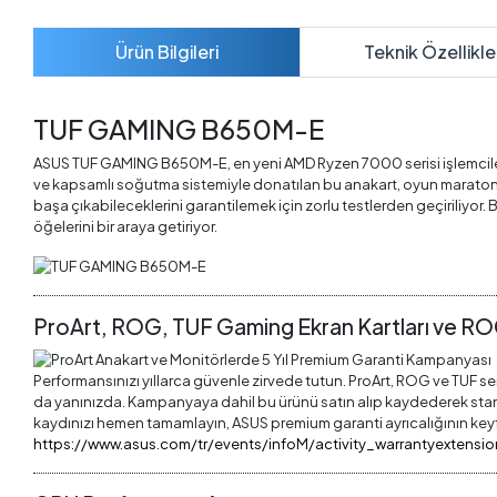
Ürün Bilgileri
Teknik Özellikle
TUF GAMING B650M-E
ASUS TUF GAMING B650M-E, en yeni AMD Ryzen 7000 serisi işlemcilerin e
ve kapsamlı soğutma sistemiyle donatılan bu anakart, oyun maratonları
başa çıkabileceklerini garantilemek için zorlu testlerden geçiriliyor.
öğelerini bir araya getiriyor.
ProArt, ROG, TUF Gaming Ekran Kartları ve RO
Performansınızı yıllarca güvenle zirvede tutun. ProArt, ROG ve TUF ser
da yanınızda. Kampanyaya dahil bu ürünü satın alıp kaydederek standart
kaydınızı hemen tamamlayın, ASUS premium garanti ayrıcalığının keyfin
https://www.asus.com/tr/events/infoM/activity_warrantyextensio