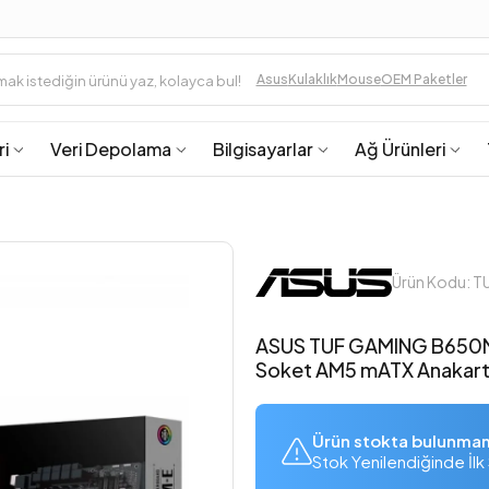
Asus
Kulaklık
Mouse
OEM Paketler
ri
Veri Depolama
Bilgisayarlar
Ağ Ürünleri
Ürün Kodu:
ASUS TUF GAMING B650
Soket AM5 mATX Anakar
Ürün stokta bulunma
Stok Yenilendiğinde İlk 