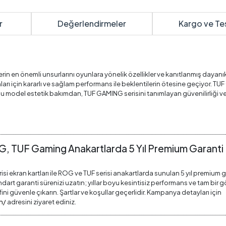
r
Değerlendirmeler
Kargo ve Te
n önemli unsurlarını oyunlara yönelik özellikler ve kanıtlanmış dayanıklılı
 için kararlı ve sağlam performans ile beklentilerin ötesine geçiyor. TUF 
 Bu model estetik bakımdan, TUF GAMING serisini tanımlayan güvenilirliği ve
G, TUF Gaming Anakartlarda 5 Yıl Premium Garant
isi ekran kartları ile ROG ve TUF serisi anakartlarda sunulan 5 yıl premium 
 garanti sürenizi uzatın; yıllar boyu kesintisiz performans ve tam bir gönül
i güvenle çıkarın. Şartlar ve koşullar geçerlidir. Kampanya detayları için
n/
adresini ziyaret ediniz.