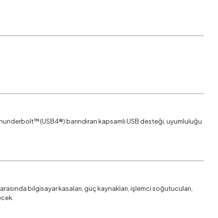
ve Thunderbolt™(USB4®) barındıran kapsamlı USB desteği, uyumluluğu
 arasında bilgisayar kasaları, güç kaynakları, işlemci soğutucuları,
ecek.