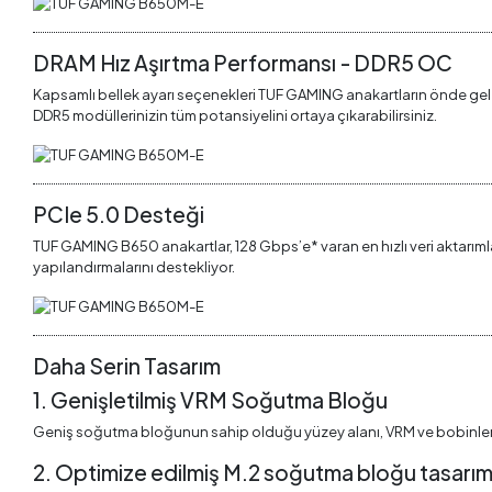
DRAM Hız Aşırtma Performansı - DDR5 OC
Kapsamlı bellek ayarı seçenekleri TUF GAMING anakartların önde gelen öze
DDR5 modüllerinizin tüm potansiyelini ortaya çıkarabilirsiniz.
PCIe 5.0 Desteği
TUF GAMING B650 anakartlar, 128 Gbps’e* varan en hızlı veri aktarımla
yapılandırmalarını destekliyor.
Daha Serin Tasarım
1. Genişletilmiş VRM Soğutma Bloğu
Geniş soğutma bloğunun sahip olduğu yüzey alanı, VRM ve bobinleri k
2. Optimize edilmiş M.2 soğutma bloğu tasarım