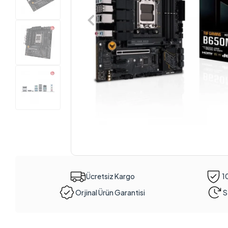
Ücretsiz Kargo
1
Orjinal Ürün Garantisi
S