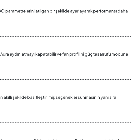
PBO parametrelerini atılgan bir şekilde ayarlayarak performansı daha
lir, Aura aydınlatmayı kapatabilir ve fan profilini güç tasarrufu moduna
akıllı şekilde basitleştirilmiş seçenekler sunmasının yanı sıra