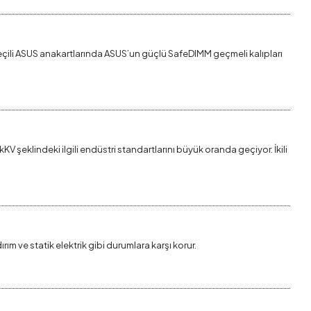
 seçili ASUS anakartlarında ASUS’un güçlü SafeDIMM geçmeli kalıpları
V şeklindeki ilgili endüstri standartlarını büyük oranda geçiyor. İkili
rım ve statik elektrik gibi durumlara karşı korur.