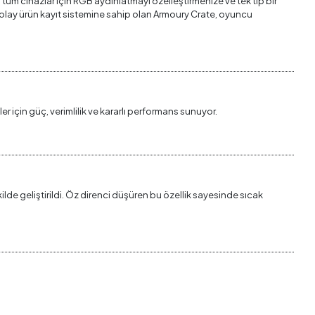
 tüm cihazlar için RGB aydınlatmayı özelleştirmenize ve tek tip bir
Kolay ürün kayıt sistemine sahip olan Armoury Crate, oyuncu
r için güç, verimlilik ve kararlı performans sunuyor.
lde geliştirildi. Öz direnci düşüren bu özellik sayesinde sıcak