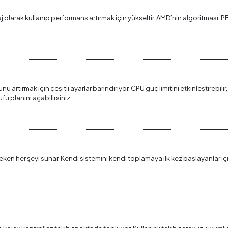
 olarak kullanıp performans artırmak için yükseltir. AMD’nin algoritması, 
u artırmak için çeşitli ayarlar barındırıyor. CPU güç limitini etkinleştirebi
u planını açabilirsiniz.
en her şeyi sunar. Kendi sistemini kendi toplamaya ilk kez başlayanlar için 