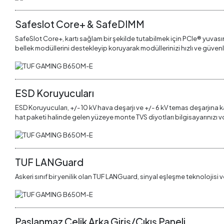
Safeslot Core+ & SafeDIMM
SafeSlot Core+, kartı sağlam bir şekilde tutabilmek için PCIe® yuvas
bellek modüllerini destekleyip koruyarak modüllerinizi hızlı ve güvenle 
ESD Koruyucuları
ESD Koruyucuları, +/- 10 kV hava deşarjı ve +/- 6 kV temas deşarjına k
hat paketi halinde gelen yüzeye monte TVS diyotları bilgisayarınızı v
TUF LANGuard
Askeri sınıf bir yenilik olan TUF LANGuard, sinyal eşleşme teknolojisi v
Paslanmaz Çelik Arka Giriş/Çıkış Paneli