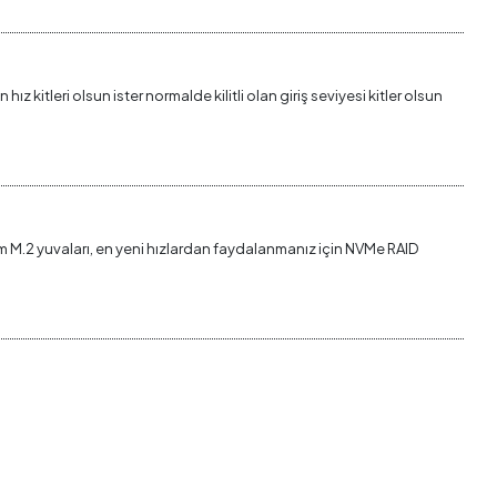
kitleri olsun ister normalde kilitli olan giriş seviyesi kitler olsun
üm M.2 yuvaları, en yeni hızlardan faydalanmanız için NVMe RAID