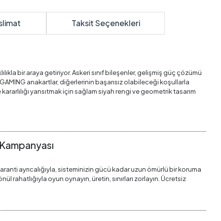
slimat
Taksit Seçenekleri
kla bir araya getiriyor. Askeri sınıf bileşenler, gelişmiş güç çözümü
GAMING anakartlar, diğerlerinin başarısız olabileceği koşullarla
 kararlılığı yansıtmak için sağlam siyah rengi ve geometrik tasarım
i Kampanyası
garanti ayrıcalığıyla, sisteminizin gücü kadar uzun ömürlü bir koruma
 rahatlığıyla oyun oynayın, üretin, sınırları zorlayın. Ücretsiz