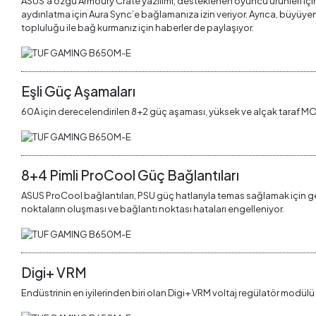
ASUS’a özgü Armoury Crate yazılımı, desteklenen oyuncu ürünleri için k
aydınlatma için Aura Sync’e bağlamanıza izin veriyor. Ayrıca, büyüye
topluluğu ile bağ kurmanız için haberler de paylaşıyor.
Eşli Güç Aşamaları
60A için derecelendirilen 8+2 güç aşaması, yüksek ve alçak taraf MOSFE
8+4 Pimli ProCool Güç Bağlantıları
ASUS ProCool bağlantıları, PSU güç hatlarıyla temas sağlamak için gele
noktaların oluşması ve bağlantı noktası hataları engelleniyor.
Digi+ VRM
Endüstrinin en iyilerinden biri olan Digi+ VRM voltaj regülatör modülü (