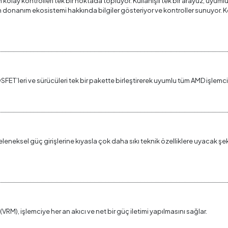
olay kontrolleri tek bir noktada topluyor. Kullanışlı tek bir arayüz, uyumlu
n donanım ekosistemi hakkında bilgiler gösteriyor ve kontroller sunuyor. 
T’leri ve sürücüleri tek bir pakette birleştirerek uyumlu tüm AMD işlemcile
neksel güç girişlerine kıyasla çok daha sıkı teknik özelliklere uyacak şeki
VRM), işlemciye her an akıcı ve net bir güç iletimi yapılmasını sağlar.