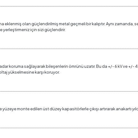
ına eklenmiş olan güçlendirilmiş metal geçmeli bir kalıptır. Aynı zamanda,
yerleştirmeniz için sizi güçlendirir.
adar koruma sağlayarak bileşenlerin ömrünü uzatır. Bu da +/- 6 kV ve +/- 4kK
oltaj yükselmesine karşı koruyor.
e yüzeye monte edilen üst düzey kapasitörlerle çıkışı artırarak anakartı yıldı