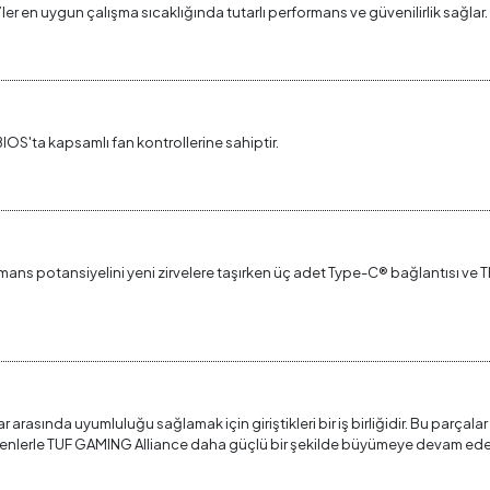
r en uygun çalışma sıcaklığında tutarlı performans ve güvenilirlik sağlar.
S'ta kapsamlı fan kontrollerine sahiptir.
rmans potansiyelini yeni zirvelere taşırken üç adet Type-C® bağlantısı 
arasında uyumluluğu sağlamak için giriştikleri bir iş birliğidir. Bu parçalar
ve bileşenlerle TUF GAMING Alliance daha güçlü bir şekilde büyümeye devam ed