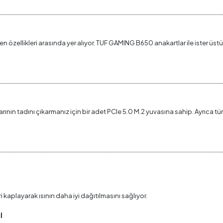
llikleri arasında yer alıyor. TUF GAMING B650 anakartlar ile ister üstün hız 
rının tadını çıkarmanız için bir adet PCIe 5.0 M.2 yuvasına sahip. Ayrıca t
aplayarak ısının daha iyi dağıtılmasını sağlıyor.
ı