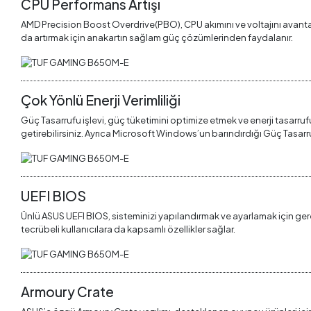
CPU Performans Artışı
AMD Precision Boost Overdrive(PBO), CPU akımını ve voltajını avantaj
da artırmak için anakartın sağlam güç çözümlerinden faydalanır.
Çok Yönlü Enerji Verimliliği
Güç Tasarrufu işlevi, güç tüketimini optimize etmek ve enerji tasarrufun
getirebilirsiniz. Ayrıca Microsoft Windows’un barındırdığı Güç Tasarruf
UEFI BIOS
Ünlü ASUS UEFI BIOS, sisteminizi yapılandırmak ve ayarlamak için gerek
tecrübeli kullanıcılara da kapsamlı özellikler sağlar.
Armoury Crate