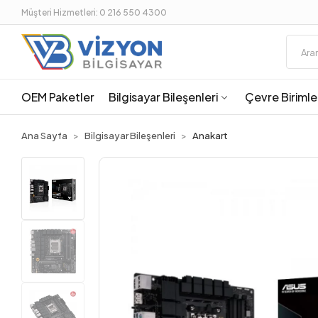
Müşteri Hizmetleri: 0 216 550 4300
OEM Paketler
Bilgisayar Bileşenleri
Çevre Birimle
Ana Sayfa
Bilgisayar Bileşenleri
Anakart