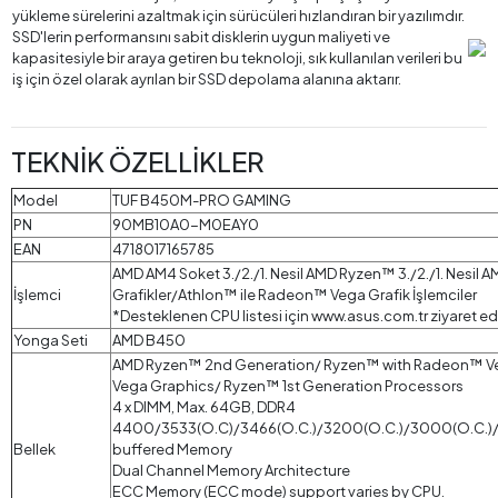
yükleme sürelerini azaltmak için sürücüleri hızlandıran bir yazılımdır.
SSD'lerin performansını sabit disklerin uygun maliyeti ve
kapasitesiyle bir araya getiren bu teknoloji, sık kullanılan verileri bu
iş için özel olarak ayrılan bir SSD depolama alanına aktarır.
TEKNİK ÖZELLİKLER
Model
TUF B450M-PRO GAMING
PN
90MB10A0-M0EAY0
EAN
4718017165785
AMD AM4 Soket 3./2./1. Nesil AMD Ryzen™ 3./2./1. Nesi
İşlemci
Grafikler/Athlon™ ile Radeon™ Vega Grafik İşlemciler
*Desteklenen CPU listesi için www.asus.com.tr ziyaret edi
Yonga Seti
AMD B450
AMD Ryzen™ 2nd Generation/ Ryzen™ with Radeon™ V
Vega Graphics/ Ryzen™ 1st Generation Processors
4 x DIMM, Max. 64GB, DDR4
4400/3533(O.C)/3466(O.C.)/3200(O.C.)/3000(O.C.)
Bellek
buffered Memory
Dual Channel Memory Architecture
ECC Memory (ECC mode) support varies by CPU.