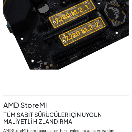
AMD StoreMI
TÜM SABİT SÜRÜCÜLER İÇİN UYGUN
MALİYETLİ HIZLANDIRMA
AMD StoreMI teknolojisi, sistem hızını iyileştirip açılış ve yazılım