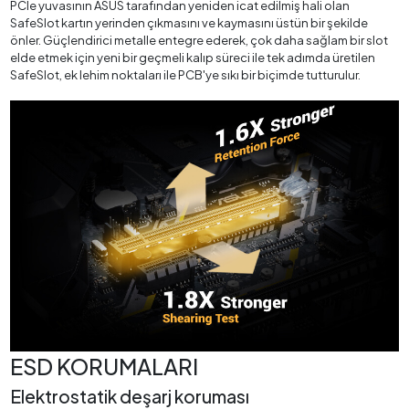
PCIe yuvasının ASUS tarafından yeniden icat edilmiş hali olan
SafeSlot kartın yerinden çıkmasını ve kaymasını üstün bir şekilde
önler. Güçlendirici metalle entegre ederek, çok daha sağlam bir slot
elde etmek için yeni bir geçmeli kalıp süreci ile tek adımda üretilen
SafeSlot, ek lehim noktaları ile PCB'ye sıkı bir biçimde tutturulur.
ESD KORUMALARI
Elektrostatik deşarj koruması