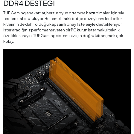
DDR4 DESTEĞİ
TUF Gaming anakartlar, her tür oyun ortamına hazır olmaları için sıkı
testlere tabi tutuluyor. Bu temel, farklı bütçe düzeylerinden bellek
kitlerinin de dahil olduğu kapsamlı onay listeleriyle destekleniyor.
İster aradığınız performansı veren bir PC kurun ister makul teknik
özellikler arayın, TUF Gaming sisteminiz için doğru kiti seçmek çok
kolay.