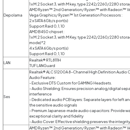
1 x M.2 Socket 3, with M key, type 2242/2260/2280 stor
AMD Ryzen™ 2nd Generation/ Ryzen™ with Radeon™ V
Depolama
Vega Graphics/ Ryzen™ 1st Generation Processors :
2 x SATA 6Gb/s port(s)
Support Raid 0, 1, 10
AMD B450 chipset :
1 x M.2 Socket 3, with M Key, type 2242/2260/2280 stora
mode)*2
4 x SATA 6Gb/s port(s)
Support Raid 0, 1, 10
Realtek® RTL8111H
LAN
TUF LANGuard
Realtek® ALC S1200A 8-Channel High Definition Audio
Audio Feature :
- Exclusive DTS Custom for GAMING Headsets.
- Audio Shielding: Ensures precision analog/digital sepa
interference
Ses
- Dedicated audio PCB layers: Separate layers for left an
the sensitive audio signals
- Premium Japanese-made audio capacitors: Provide war
exceptional clarity and fidelity
- Audio Cover: Effective shielding preserves the integrity
AMD Ryzen™ 2nd Generation/ Ryzen™ with Radeon™ V