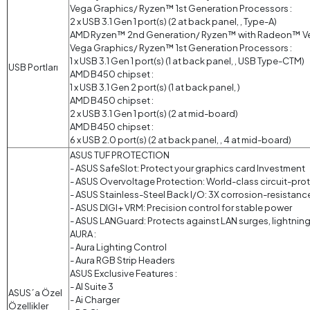
Vega Graphics/ Ryzen™ 1st Generation Processors :
2 x USB 3.1 Gen 1 port(s) (2 at back panel, , Type-A)
AMD Ryzen™ 2nd Generation/ Ryzen™ with Radeon™ V
Vega Graphics/ Ryzen™ 1st Generation Processors :
1 x USB 3.1 Gen 1 port(s) (1 at back panel, , USB Type-CTM)
USB Portları
AMD B450 chipset :
1 x USB 3.1 Gen 2 port(s) (1 at back panel, )
AMD B450 chipset :
2 x USB 3.1 Gen 1 port(s) (2 at mid-board)
AMD B450 chipset :
6 x USB 2.0 port(s) (2 at back panel, , 4 at mid-board)
ASUS TUF PROTECTION
- ASUS SafeSlot: Protect your graphics card Investment
- ASUS Overvoltage Protection: World-class circuit-pr
- ASUS Stainless-Steel Back I/O: 3X corrosion-resistance 
- ASUS DIGI+ VRM: Precision control for stable power
- ASUS LANGuard: Protects against LAN surges, lightning 
AURA :
- Aura Lighting Control
- Aura RGB Strip Headers
ASUS Exclusive Features :
- AI Suite 3
ASUS´a Özel
- Ai Charger
Özellikler