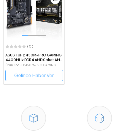
( 0 )
ASUS TUF B450M-PRO GAMING
4400MHz DDR4 AMD Soket AM4
mATX Anakart
Ürün Kodu: B450M-PRO GAMING
Gelince Haber Ver