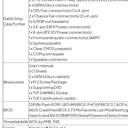
6 x SATA 6Gb/s connector(s)
1 x CPU Fan connector(s) (1 x 4 -pin)
2 x Chassis Fan connector(s) (2 x 4 -pin)
Dahili Giriş/
1 x S/PDIF out header(s)
Çıkış Portları
1 x 24-pin EATX Power connector(s)
1 x 8-pin ATX 12V Power connector(s)
1 x Front panel audio connector(s) (AAFP)
1 x System panel(s)
1 x Clear CMOS jumper(s)
1 x COM port header
1 x Speaker connector
User's manual
I/O Shield
2 x SATA 6Gb/s cable(s)
Aksesuarlar
1 x M.2 Screw Package
1 x Supporting DVD
1 x TUF GAMING Sticker
1 x TUF Certification card(s)
128 Mb Flash ROM, UEFI AMI BIOS, PnP,SM BIOS 3.1, ACPI 6
BIOS
ASUS CrashFree BIOS 3, F3 My Favorite,Last Modified log
Search and ASUS DRAM SPD (Serial Presence Detect) me
Yönetilebilirlik
WOL by PME, PXE