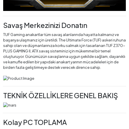
Savaş Merkezinizi Donatın
TUF Gaming anakartlar tüm savaş alanlarında hayatta kalmanız ve
başarıya ulaşmanız için üretildi. The Ultimate Force (TUF) askeri ruhuna
sahip olan ve düşmanlarınıza korku salmak için tasarlanan TUF Z370-
PLUS GAMING II, ATX savaş sisteminiz için mükemmel bir temel
oluşturuyor. Günümüzün savaşlarına uygun şekilde sağlam, dayanıklı
ve kamufle edilen bir yapıdaki anakart yarının mücadeleleri için de
birden fazla geliştirmeye destek verecek dirence sahip.
TEKNİK ÖZELLİKLERE GENEL BAKIŞ
Kolay PC TOPLAMA