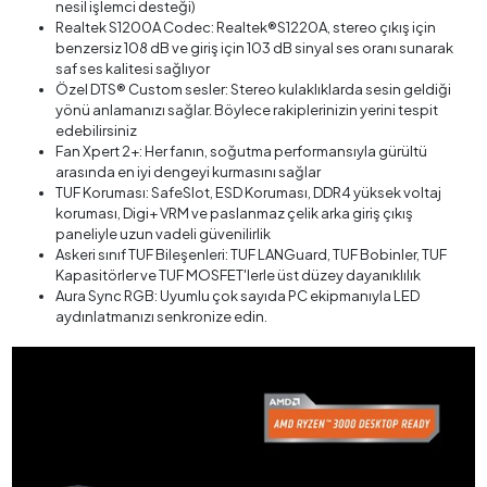
nesil işlemci desteği)
Realtek S1200A Codec: Realtek®S1220A, stereo çıkış için
benzersiz 108 dB ve giriş için 103 dB sinyal ses oranı sunarak
saf ses kalitesi sağlıyor
Özel DTS® Custom sesler: Stereo kulaklıklarda sesin geldiği
yönü anlamanızı sağlar. Böylece rakiplerinizin yerini tespit
edebilirsiniz
Fan Xpert 2+: Her fanın, soğutma performansıyla gürültü
arasında en iyi dengeyi kurmasını sağlar
TUF Koruması: SafeSlot, ESD Koruması, DDR4 yüksek voltaj
koruması, Digi+ VRM ve paslanmaz çelik arka giriş çıkış
paneliyle uzun vadeli güvenilirlik
Askeri sınıf TUF Bileşenleri: TUF LANGuard, TUF Bobinler, TUF
Kapasitörler ve TUF MOSFET'lerle üst düzey dayanıklılık
Aura Sync RGB: Uyumlu çok sayıda PC ekipmanıyla LED
aydınlatmanızı senkronize edin.