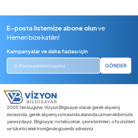
E-posta listemize abone olun
ve
Hemen bize katılın!
Kampanyalar ve daha fazlası için
GÖNDER
2005'ten bugüne, Vizyon Bilgisayar olarak gerek alışveriş
esnasında, gerek alışveriş sonrasında alanında uzman ekibimizle
yanınızdayız. Bilgisayar, notebooklar, çevre birimleri, ofis ürünleri
ve tüketici elektroniğinde güvenilir adresiniz.