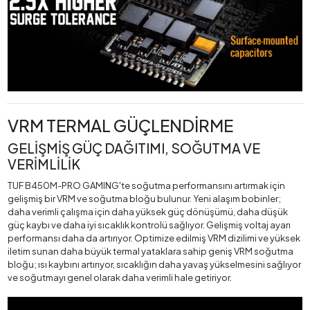
VRM TERMAL GÜÇLENDİRME
GELİŞMİŞ GÜÇ DAĞITIMI, SOĞUTMA VE
VERİMLİLİK
TUF B450M-PRO GAMING'te soğutma performansını artırmak için
gelişmiş bir VRM ve soğutma bloğu bulunur. Yeni alaşım bobinler;
daha verimli çalışma için daha yüksek güç dönüşümü, daha düşük
güç kaybı ve daha iyi sıcaklık kontrolü sağlıyor. Gelişmiş voltaj ayarı
performansı daha da artırıyor. Optimize edilmiş VRM dizilimi ve yüksek
iletim sunan daha büyük termal yataklara sahip geniş VRM soğutma
bloğu; ısı kaybını artırıyor, sıcaklığın daha yavaş yükselmesini sağlıyor
ve soğutmayı genel olarak daha verimli hale getiriyor.