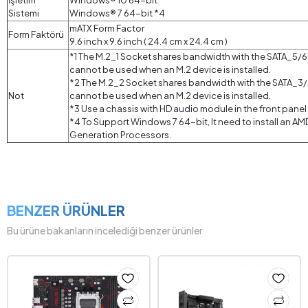
İşletim
Windows® 10 64-bit
Sistemi
Windows® 7 64-bit *4
mATX Form Factor
Form Faktörü
9.6 inch x 9.6 inch ( 24.4 cm x 24.4 cm )
*1 The M.2_1 Socket shares bandwidth with the SATA_5/6 
cannot be used when an M.2 device is installed.
*2 The M.2_2 Socket shares bandwidth with the SATA_3/4
Not
cannot be used when an M.2 device is installed.
*3 Use a chassis with HD audio module in the front pane
*4 To Support Windows 7 64-bit, It need to install an 
Generation Processors.
BENZER ÜRÜNLER
Bu ürüne bakanların incelediği benzer ürünler