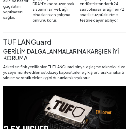
akıcı ve net bir
DRAM'e kadar uzanarak
endüstri standardı 24
güç iletimi
sisteminizin ve bağlı
saat olmasına rağmen 72
yapılmasını
cihazlarınızın çalışma
saatlik tuz püskürtme
sağlar.
ömrünü korur.
testine dayanabiliyor.
TUF LANGuard
GERİLİM DALGALANMALARINA KARŞI EN İYİ
KORUMA
Askeri sınıf bir yenilik olan TUF LANGuard, sinyal eşleşme teknolojisi ve
yüzeye monte edilen üst düzey kapasitörlerle çıkışı artırarak anakartı
yıldırım ve statik elektrik gibi durumlara karşı korur.