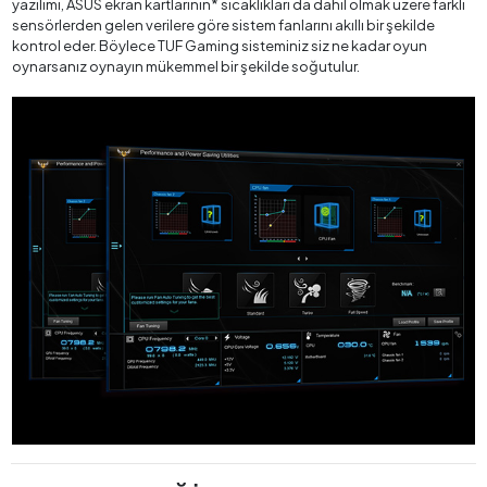
yazılımı, ASUS ekran kartlarının* sıcaklıkları da dahil olmak üzere farklı
sensörlerden gelen verilere göre sistem fanlarını akıllı bir şekilde
kontrol eder. Böylece TUF Gaming sisteminiz siz ne kadar oyun
oynarsanız oynayın mükemmel bir şekilde soğutulur.