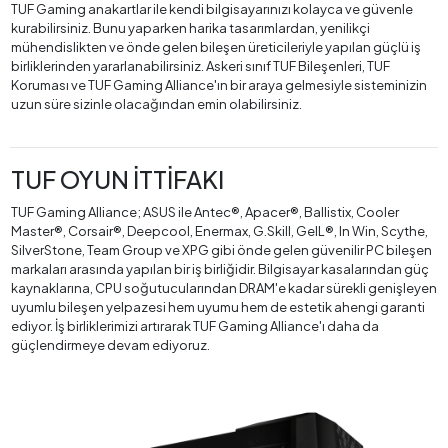
TUF Gaming anakartlar ile kendi bilgisayarınızı kolayca ve güvenle
kurabilirsiniz. Bunu yaparken harika tasarımlardan, yenilikçi
mühendislikten ve önde gelen bileşen üreticileriyle yapılan güçlü iş
birliklerinden yararlanabilirsiniz. Askeri sınıf TUF Bileşenleri, TUF
Koruması ve TUF Gaming Alliance'ın bir araya gelmesiyle sisteminizin
uzun süre sizinle olacağından emin olabilirsiniz.
TUF OYUN İTTİFAKI
TUF Gaming Alliance; ASUS ile Antec®, Apacer®, Ballistix, Cooler
Master®, Corsair®, Deepcool, Enermax, G.Skill, GeIL®, In Win, Scythe,
SilverStone, Team Group ve XPG gibi önde gelen güvenilir PC bileşen
markaları arasında yapılan bir iş birliğidir. Bilgisayar kasalarından güç
kaynaklarına, CPU soğutucularından DRAM'e kadar sürekli genişleyen
uyumlu bileşen yelpazesi hem uyumu hem de estetik ahengi garanti
ediyor. İş birliklerimizi artırarak TUF Gaming Alliance'ı daha da
güçlendirmeye devam ediyoruz.