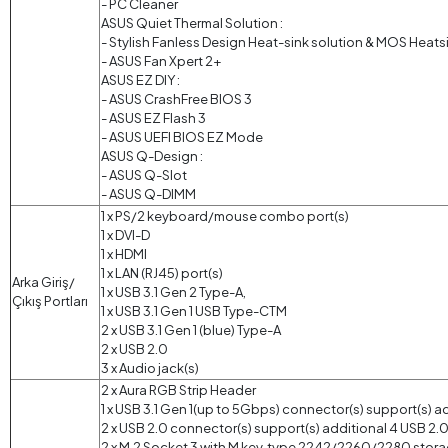
- PC Cleaner
ASUS Quiet Thermal Solution :
- Stylish Fanless Design Heat-sink solution & MOS Heats
- ASUS Fan Xpert 2+
ASUS EZ DIY :
- ASUS CrashFree BIOS 3
- ASUS EZ Flash 3
- ASUS UEFI BIOS EZ Mode
ASUS Q-Design :
- ASUS Q-Slot
- ASUS Q-DIMM
1 x PS/2 keyboard/mouse combo port(s)
1 x DVI-D
1 x HDMI
1 x LAN (RJ45) port(s)
Arka Giriş/
1 x USB 3.1 Gen 2 Type-A,
Çıkış Portları
1 x USB 3.1 Gen 1 USB Type-CTM
2 x USB 3.1 Gen 1 (blue) Type-A
2 x USB 2.0
3 x Audio jack(s)
2 x Aura RGB Strip Header
1 x USB 3.1 Gen 1(up to 5Gbps) connector(s) support(s) add
2 x USB 2.0 connector(s) support(s) additional 4 USB 2.0
2 x M.2 Socket 3 with M key, type 2242/2260/2280 stor