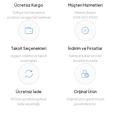
Ücretsiz Kargo
Müşteri Hizmetleri
Türkiye’nin her yerine
Hemen Arayın
ücretsiz ve sigortalı teslimat
0216 550 4300
Taksit Seçenekleri
İndirim ve Fırsatlar
Uygun ödeme ve taksit
Kampanyalar ve özel
avantajları
fırsatlar burada
Ücretsiz İade
Orijinal Ürün
14 Gün içinde koşulsuz
Orijinal ürün garantisiyle
iade seçeneği.
güvendesiniz.