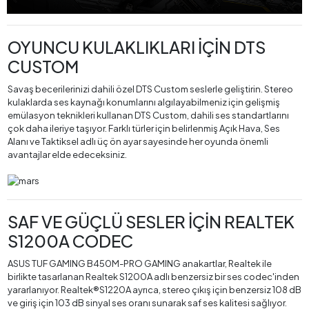
OYUNCU KULAKLIKLARI İÇİN DTS
CUSTOM
Savaş becerilerinizi dahili özel DTS Custom seslerle geliştirin. Stereo
kulaklarda ses kaynağı konumlarını algılayabilmeniz için gelişmiş
emülasyon teknikleri kullanan DTS Custom, dahili ses standartlarını
çok daha ileriye taşıyor. Farklı türler için belirlenmiş Açık Hava, Ses
Alanı ve Taktiksel adlı üç ön ayar sayesinde her oyunda önemli
avantajlar elde edeceksiniz.
SAF VE GÜÇLÜ SESLER İÇİN REALTEK
S1200A CODEC
ASUS TUF GAMING B450M-PRO GAMING anakartlar, Realtek ile
birlikte tasarlanan Realtek S1200A adlı benzersiz bir ses codec'inden
yararlanıyor. Realtek®S1220A ayrıca, stereo çıkış için benzersiz 108 dB
ve giriş için 103 dB sinyal ses oranı sunarak saf ses kalitesi sağlıyor.