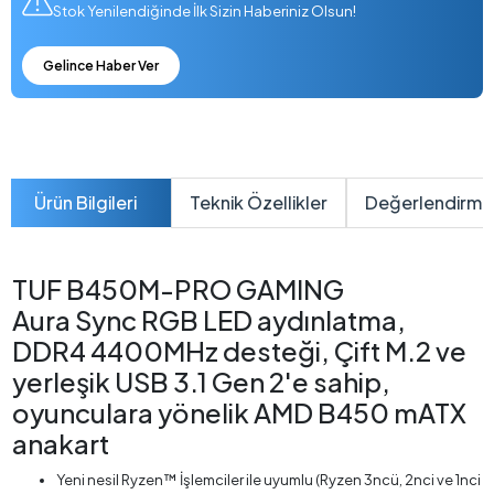
Stok Yenilendiğinde İlk Sizin Haberiniz Olsun!
Gelince Haber Ver
Ürün Bilgileri
Teknik Özellikler
Değerlendirme
TUF B450M-PRO GAMING
Aura Sync RGB LED aydınlatma,
DDR4 4400MHz desteği, Çift M.2 ve
yerleşik USB 3.1 Gen 2'e sahip,
oyunculara yönelik AMD B450 mATX
anakart
Yeni nesil Ryzen™ İşlemciler ile uyumlu (Ryzen 3ncü, 2nci ve 1nci