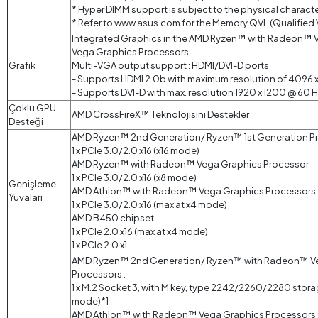
* Hyper DIMM support is subject to the physical character
* Refer to www.asus.com for the Memory QVL (Qualified V
Integrated Graphics in the AMD Ryzen™ with Radeon™
Vega Graphics Processors
Grafik
Multi-VGA output support : HDMI/DVI-D ports
- Supports HDMI 2.0b with maximum resolution of 4096 
- Supports DVI-D with max. resolution 1920 x 1200 @ 60 
Çoklu GPU
AMD CrossFireX™ Teknolojisini Destekler
Desteği
AMD Ryzen™ 2nd Generation/ Ryzen™ 1st Generation P
1 x PCIe 3.0/2.0 x16 (x16 mode)
AMD Ryzen™ with Radeon™ Vega Graphics Processor
1 x PCIe 3.0/2.0 x16 (x8 mode)
Genişleme
AMD Athlon™ with Radeon™ Vega Graphics Processors
Yuvaları
1 x PCIe 3.0/2.0 x16 (max at x4 mode)
AMD B450 chipset
1 x PCIe 2.0 x16 (max at x4 mode)
1 x PCIe 2.0 x1
AMD Ryzen™ 2nd Generation/ Ryzen™ with Radeon™ Ve
Processors :
1 x M.2 Socket 3, with M key, type 2242/2260/2280 stora
mode)*1
AMD Athlon™ with Radeon™ Vega Graphics Processors 