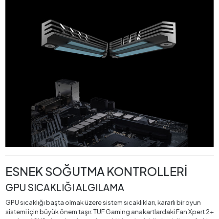
ESNEK SOĞUTMA KONTROLLERİ
GPU SICAKLIĞI ALGILAMA
GPU sıcaklığı başta olmak üzere sistem sıcaklıkları, kararlı bir oyun
sistemi için büyük önem taşır. TUF Gaming anakartlardaki Fan Xpert 2+