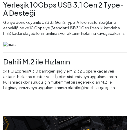
Yerleşik 10Gbps USB 3.1 Gen 2 Type-
A Desteği
Geriye dönük uyumlu USB 3.1 Gen 2 Type-A ile en üstün bağlantı
esnekliğine ve 10 Gbps'ye (Standart USB 3.1 Gen 1'den iki kat daha
hızlı) kadar ulaşabilen inanılmaz veri aktarım hızlarına kavuşacaksınız.
Dahili M.2 ile Hızlanın
x4 PCI Express® 3.0 bant genişliğiyle M.2, 32 Gbps'e kadar veri
aktarım hızlarına destek verir. İşletim sistemi veya uygulamalarda
kullanılacak bir sürücü için mükemmel bir seçenek olan M.2 ile
bilgisayarınızı veya uygulamalarınızı olabildiğince hızlı çalıştırın.