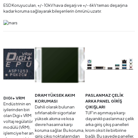
ESD Koruyucuları, +/- 10kV hava deşarjı ve +/- 6kV temas deşarjına
kadar koruma sağlayarak bileşenlerin ömrünü uzatır.
DRAM YÜKSEK AKIM
PASLANMAZ ÇELİK
DIGI+ VRM
KORUMASI
ARKA PANEL GİRİŞ
Endüstrinin en
Dahili olarak bulunan
ÇIKIŞLARI
iyilerinden biri
sıfırlanabilir sigortalar
TUF'ın aşınmaya karşı
olan Digi+ VRM
yüksek akıma ve kısa
dayanıklı paslanmaz çelik
voltaj regülatör
devre hasarına karşı
arka giriş çıkış panelleri
modülü (VRM),
koruma sağlar. Bu koruma,
krom oksit ile birbirine
işlemciye her an
giriş çıkış noktalarından
bağlı. Bu sayede paneller,