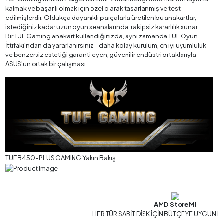
kalmak ve başarılı olmak için özel olarak tasarlanmış ve test
edilmişlerdir. Oldukça dayanıklı parçalarla üretilen bu anakartlar,
istediğiniz kadar uzun oyun seanslarında, rakipsiz kararlılık sunar.
Bir TUF Gaming anakart kullandığınızda, aynı zamanda TUF Oyun
İttifakı'ndan da yararlanırsınız – daha kolay kurulum, en iyi uyumluluk
ve benzersiz estetiği garantileyen, güvenilir endüstri ortaklarıyla
ASUS'un ortak bir çalışması.
TUF B450-PLUS GAMING Yakın Bakış
AMD StoreMI
HER TÜR SABİT DİSK İÇİN BÜTÇEYE UYGUN