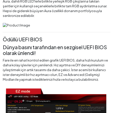
Aura, dahili RGB LED'lerle birlikte yerleşik RGB çıkışlarına takılan
şeritler için kullanışlı seçeneklerle birlikte tam RGB aydınlatma sunar.
Hepsi de giderek büyüyen Aura özellikli donanım portfolyosuyla
senkronize edilebilir.
Ödüllü UEFI BIOS
Dünya basını tarafından en sezgisel UEFI BIOS
olarak ünlendi!
Fare ile en rahat kontrol edilen grafik UEFI BIOS, daha hızlı kurulum ve
daha kolay işlevler için yenilendi. Hız aşırtma ve DIY deneyimlerinizi
iyileştirmek için artık tasarımı da daha çekici. İster acemi bir kullanıcı
ister deneyimli bir hız aşırtmacı olun, EZ ve Advanced (Gelişmiş)
Modları ile yapmak istediklerinizi hızla ve kolayca bulabilirsiniz.