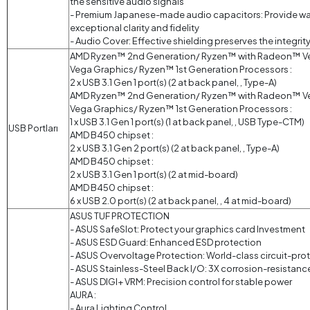
the sensitive audio signals
- Premium Japanese-made audio capacitors: Provide war
exceptional clarity and fidelity
- Audio Cover: Effective shielding preserves the integrity
AMD Ryzen™ 2nd Generation/ Ryzen™ with Radeon™ V
Vega Graphics/ Ryzen™ 1st Generation Processors :
2 x USB 3.1 Gen 1 port(s) (2 at back panel, , Type-A)
AMD Ryzen™ 2nd Generation/ Ryzen™ with Radeon™ V
Vega Graphics/ Ryzen™ 1st Generation Processors :
1 x USB 3.1 Gen 1 port(s) (1 at back panel, , USB Type-CTM)
USB Portları
AMD B450 chipset :
2 x USB 3.1 Gen 2 port(s) (2 at back panel, , Type-A)
AMD B450 chipset :
2 x USB 3.1 Gen 1 port(s) (2 at mid-board)
AMD B450 chipset :
6 x USB 2.0 port(s) (2 at back panel, , 4 at mid-board)
ASUS TUF PROTECTION
- ASUS SafeSlot: Protect your graphics card Investment
- ASUS ESD Guard: Enhanced ESD protection
- ASUS Overvoltage Protection: World-class circuit-pr
- ASUS Stainless-Steel Back I/O: 3X corrosion-resistance 
- ASUS DIGI+ VRM: Precision control for stable power
AURA :
- Aura Lighting Control