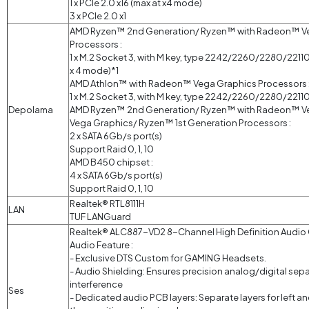
1 x PCIe 2.0 x16 (max at x4 mode)
3 x PCIe 2.0 x1
AMD Ryzen™ 2nd Generation/ Ryzen™ with Radeon™ Ve
Processors :
1 x M.2 Socket 3, with M key, type 2242/2260/2280/2211
x 4 mode)*1
AMD Athlon™ with Radeon™ Vega Graphics Processors 
1 x M.2 Socket 3, with M key, type 2242/2260/2280/2211
Depolama
AMD Ryzen™ 2nd Generation/ Ryzen™ with Radeon™ V
Vega Graphics/ Ryzen™ 1st Generation Processors :
2 x SATA 6Gb/s port(s)
Support Raid 0, 1, 10
AMD B450 chipset :
4 x SATA 6Gb/s port(s)
Support Raid 0, 1, 10
Realtek® RTL8111H
LAN
TUF LANGuard
Realtek® ALC887-VD2 8-Channel High Definition Audi
Audio Feature :
- Exclusive DTS Custom for GAMING Headsets.
- Audio Shielding: Ensures precision analog/digital sepa
interference
Ses
- Dedicated audio PCB layers: Separate layers for left an