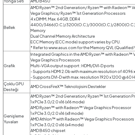
Yonga Seti
AMD B450
AMD Ryzen™ 2nd Generation/ Ryzen™ with Radeon™ V
Vega Graphics/ Ryzen™ 1st Generation Processors
4 x DIMM, Max. 64GB, DDR4
4400/3466(O.C.)/3200(O.C.)/3000(O.C.)/2800(O.C.
Bellek
Memory
Dual Channel Memory Architecture
ECC Memory (ECC mode) support varies by CPU.
* Refer to www.asus.com for the Memory QVL (Qualified V
Integrated Graphics in the AMD Ryzen™ with Radeon™
Vega Graphics Processors
Grafik
Multi-VGA output support : HDMI/DVI-D ports
- Supports HDMI 2.0b with maximum resolution of 4096 
- Supports DVI-D with max. resolution 1920 x 1200 @ 60 
Çoklu GPU
AMD CrossFireX™ Teknolojisini Destekler
Desteği
AMD Ryzen™ 2nd Generation/ Ryzen™ 1st Generation P
1 x PCIe 3.0/2.0 x16 (x16 mode)
AMD Ryzen™ with Radeon™ Vega Graphics Processor
1 x PCIe 3.0/2.0 x16 (x8 mode)
Genişleme
AMD Athlon™ with Radeon™ Vega Graphics Processors
Yuvaları
1 x PCIe 3.0/2.0 x16 (x4 mode)
AMD B450 chipset