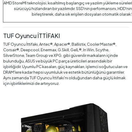
AMD StoreMI teknolojisi, kısaltılmış başlangıç ve yazılım yükleme süreleri 
sürücüyü hızlandıran bir yazılımdır. SSD'nin performansını, HDD'n
birleştirerek, daha sık erişilen dosyaları otomatik olara
TUF Oyuncu İTTİFAKI
TUF Oyuncu İttifakı, Antec®, Apacer®, Ballistix, Cooler Master®,
Corsair®, Deepcool, Enermax, G.Skill, GeIL®, In Win, Scythe,
SilverStone, Team Group ve XPG. gibi güvenilir markaların içinde
bulunduğu, ASUS ve büyük PC parça üreticileri arasındaki bir
işbirliğidir. Uyumlu PC kasaları, güç kaynakları, işlemci soğutucuları ve
DRAM'lere kadar hepsi uyumluluk ve estetik bütünlüğünü garantiler.
Aynı zamanda TUF Oyuncu İttifakı'nı olduğundan daha güçlü kılmak
için işbirliklerimizi de artırıyoruz.