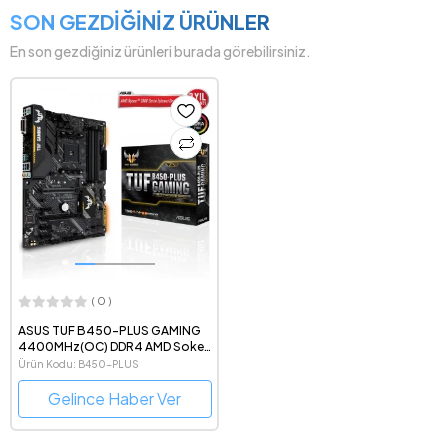
SON GEZDİĞİNİZ ÜRÜNLER
En son gezdiğiniz ürünleri burada görebilirsiniz.
( 0 )
ASUS TUF B450-PLUS GAMING
4400MHz(OC) DDR4 AMD Soket
AM4 ATX Anakart
Ürün Kodu: B450-PLUS
Gelince Haber Ver