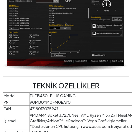
TEKNİK ÖZELLİKLER
Model
TUF B450-PLUS GAMING
PN
90MB0YM0-M0EAY0
EAN
4718017075947
AMD AM4 Soket 3./2./1. Nesil AMD Ryzen™ 3./2./1. Nesi
İşlemci
Grafikler/Athlon™ ile Radeon™ Vega Grafik İşlemciler
*Desteklenen CPU listesi için www.asus.com.tr ziyaret edi