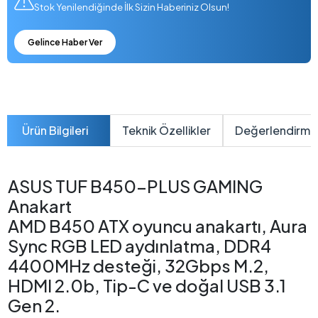
Stok Yenilendiğinde İlk Sizin Haberiniz Olsun!
Gelince Haber Ver
Ürün Bilgileri
Teknik Özellikler
Değerlendirme
ASUS TUF B450-PLUS GAMING
Anakart
AMD B450 ATX oyuncu anakartı, Aura
Sync RGB LED aydınlatma, DDR4
4400MHz desteği, 32Gbps M.2,
HDMI 2.0b, Tip-C ve doğal USB 3.1
Gen 2.