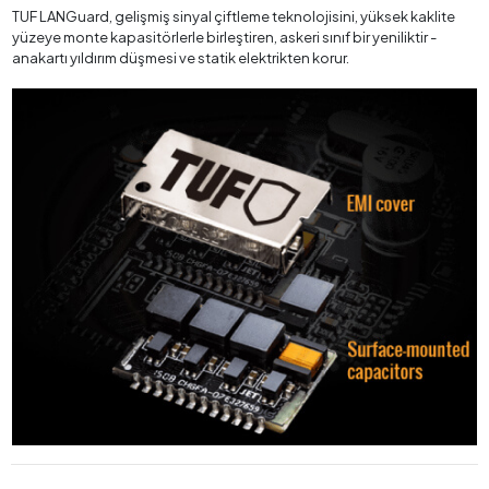
TUF LANGuard, gelişmiş sinyal çiftleme teknolojisini, yüksek kaklite
yüzeye monte kapasitörlerle birleştiren, askeri sınıf bir yeniliktir -
anakartı yıldırım düşmesi ve statik elektrikten korur.