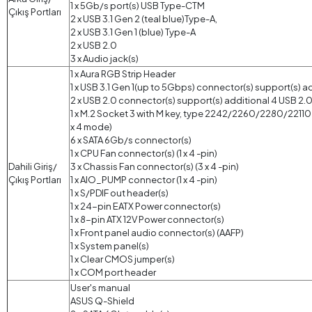
1 x 5Gb/s port(s) USB Type-CTM
Çıkış Portları
2 x USB 3.1 Gen 2 (teal blue)Type-A,
2 x USB 3.1 Gen 1 (blue) Type-A
2 x USB 2.0
3 x Audio jack(s)
1 x Aura RGB Strip Header
1 x USB 3.1 Gen 1(up to 5Gbps) connector(s) support(s) add
2 x USB 2.0 connector(s) support(s) additional 4 USB 2.0
1 x M.2 Socket 3 with M key, type 2242/2260/2280/22110
x 4 mode)
6 x SATA 6Gb/s connector(s)
1 x CPU Fan connector(s) (1 x 4 -pin)
Dahili Giriş/
3 x Chassis Fan connector(s) (3 x 4 -pin)
Çıkış Portları
1 x AIO_PUMP connector (1 x 4 -pin)
1 x S/PDIF out header(s)
1 x 24-pin EATX Power connector(s)
1 x 8-pin ATX 12V Power connector(s)
1 x Front panel audio connector(s) (AAFP)
1 x System panel(s)
1 x Clear CMOS jumper(s)
1 x COM port header
User's manual
ASUS Q-Shield