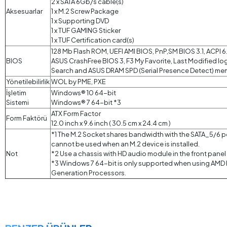
2 x SATA 6Gb/s cable(s)
Aksesuarlar
1 x M.2 Screw Package
1 x Supporting DVD
1 x TUF GAMING Sticker
1 x TUF Certification card(s)
128 Mb Flash ROM, UEFI AMI BIOS, PnP,SM BIOS 3.1, ACPI 6
BIOS
ASUS CrashFree BIOS 3, F3 My Favorite, Last Modified lo
Search and ASUS DRAM SPD (Serial Presence Detect) me
Yönetilebilirlik
WOL by PME, PXE
İşletim
Windows® 10 64-bit
Sistemi
Windows® 7 64-bit *3
ATX Form Factor
Form Faktörü
12.0 inch x 9.6 inch ( 30.5 cm x 24.4 cm )
*1 The M.2 Socket shares bandwidth with the SATA_5/6 p
cannot be used when an M.2 device is installed.
Not
*2 Use a chassis with HD audio module in the front pane
*3 Windows 7 64-bit is only supported when using AM
Generation Processors.