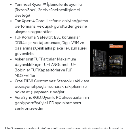
Yeni nesil Ryzen™ İşlemciler ile uyumlu
(Ryzen 3ncü, 2nci ve 1nci nesil işlemci
desteği)
Fan Xpert 4 Core: Her fanın en iyi soğutma
performansı ve düşük gürültü dengesine
ulaşmasını garantiler
TUF Koruma: SafeSlot, ESD korumaları,
DDR4 aşırı voltaj koruması, Digi+ VRM ve
paslanmaz Çelik arka plaka ile uzun süreli
güvenilirlik
Askeri sınıf TUF Parçalar: Maksimum
dayanıklılık için TUF LANGuard, TUF
Bobinler, TUF Kapasitörler ve TUF
MOSFET’ler
Özel DTS® Custom ses: Stereo kulaklıklara
pozisyonel ipuçları sunarak, rakiplerinize
nokta atışı yapmanızı sağlar
Aura Sync RGB: Uyumlu PC aksesuarlarının
geniş portföyüyle LED aydınlatmanızı
senkronize edin
TUF Gaming anakart, diğer kartların zorlanacağı durumlarda hayatta