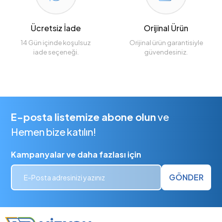
Ücretsiz İade
Orijinal Ürün
14 Gün içinde koşulsuz
Orijinal ürün garantisiyle
iade seçeneği.
güvendesiniz.
E-posta listemize abone olun
ve
Hemen bize katılın!
Kampanyalar ve daha fazlası için
GÖNDER