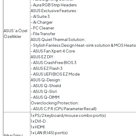
- Aura RGB Strip Headers
ASUS Exclusive Features :
- AI Suite 3
- Ai Charger
- PC Cleaner
ASUS´a Özel
- File Transfer
Özellikler
ASUS Quiet Thermal Solution :
- Stylish Fanless Design Heat-sink solution & MOS Heats
- ASUS Fan Xpert 4 Core
ASUS EZ DIY :
- ASUS CrashFree BIOS 3
- ASUS EZ Flash 3
- ASUS UEFI BIOS EZ Mode
ASUS Q-Design :
- ASUS Q-Shield
- ASUS Q-Slot
- ASUS Q-DIMM
Overclocking Protection :
- ASUS C.P.R.(CPU Parameter Recall)
1 x PS/2 keyboard/mouse combo port(s)
1 x DVI-D
1 x HDMI
1 x LAN (RJ45) port(s)
Arka Giriş/