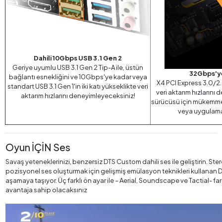
Dahili 10Gbps USB 3.1 Gen 2
Geriye uyumlu USB 3.1 Gen 2 Tip-A ile, üstün
32Gbps'ye 
bağlantı esnekliğini ve 10Gbps'ye kadar veya
X4 PCI Express 3.0/2.
standart USB 3.1 Gen 1'in iki katı yükseklikte veri
veri aktarım hızlarını 
aktarım hızlarını deneyimleyeceksiniz!
sürücüsü için mükemmel
veya uygulamalar
Oyun İÇİN Ses
Savaş yeteneklerinizi, benzersiz DTS Custom dahili ses ile geliştirin. Stere
pozisyonel ses oluşturmak için gelişmiş emülasyon teknikleri kullanan DT
aşamaya taşıyor. Üç farklı ön ayar ile – Aerial, Soundscape ve Tactial- fa
avantaja sahip olacaksınız