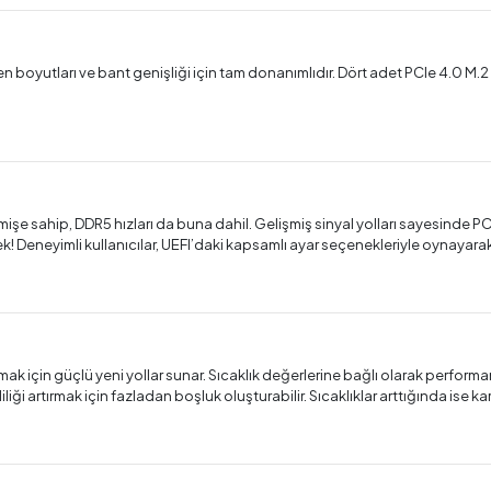
yüyen boyutları ve bant genişliği için tam donanımlıdır. Dört adet PCIe 4.
sahip, DDR5 hızları da buna dahil. Gelişmiş sinyal yolları sayesinde PC mer
ek! Deneyimli kullanıcılar, UEFI’daki kapsamlı ayar seçenekleriyle oynayarak 
k için güçlü yeni yollar sunar. Sıcaklık değerlerine bağlı olarak performansı
iği artırmak için fazladan boşluk oluşturabilir. Sıcaklıklar arttığında ise kar