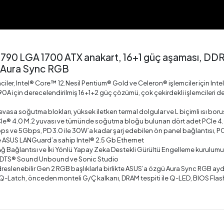
790 LGA 1700 ATX anakart, 16+1 güç aşaması, DDR5
e Aura Sync RGB
emciler, Intel® Core™ 12.Nesil Pentium® Gold ve Celeron® işlemciler için In
90A için derecelendirilmiş 16+1+2 güç çözümü, çok çekirdekli işlemcileri de
evasa soğutma blokları, yüksek iletken termal dolgular ve L biçimli ısı bor
Ie® 4.0 M.2 yuvası ve tümünde soğutma bloğu bulunan dört adet PCIe 4.
ve 5Gbps, PD 3.0 ile 30W’a kadar şarj edebilen ön panel bağlantısı, PCIe
 ve ASUS LANGuard’a sahip Intel® 2.5 Gb Ethernet
I Ağ Bağlantısı ve İki Yönlü Yapay Zeka Destekli Gürültü Engelleme kurulumu b
, DTS® Sound Unbound ve Sonic Studio
dreslenebilir Gen 2 RGB başlıklarla birlikte ASUS’a özgü Aura Sync RGB ay
 Q-Latch, önceden monteli G/Ç kalkanı, DRAM tespiti ile Q-LED, BIOS 