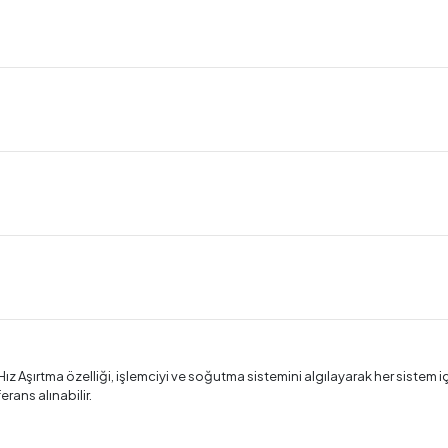
Hız Aşırtma özelliği, işlemciyi ve soğutma sistemini algılayarak her sistem iç
erans alınabilir.