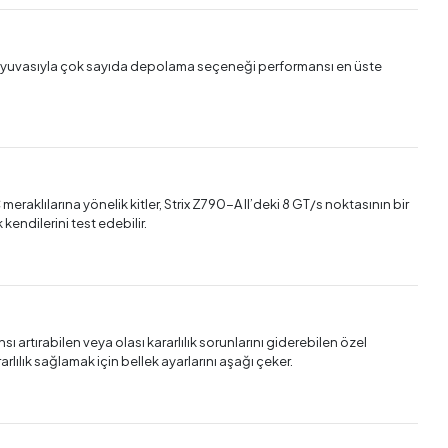
0 M.2 yuvasıyla çok sayıda depolama seçeneği performansı en üste
aklılarına yönelik kitler, Strix Z790-A II’deki 8 GT/s noktasının bir
kendilerini test edebilir.
 artırabilen veya olası kararlılık sorunlarını giderebilen özel
arlılık sağlamak için bellek ayarlarını aşağı çeker.