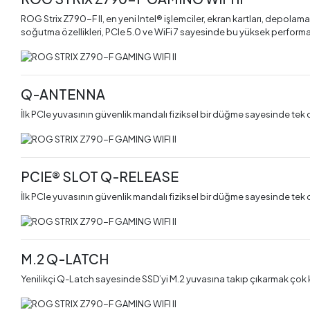
ROG Strix Z790-F II, en yeni Intel® işlemciler, ekran kartları, depol
soğutma özellikleri, PCIe 5.0 ve WiFi 7 sayesinde bu yüksek performans
Q-ANTENNA
İlk PCIe yuvasının güvenlik mandalı fiziksel bir düğme sayesinde tek
PCIE® SLOT Q-RELEASE
İlk PCIe yuvasının güvenlik mandalı fiziksel bir düğme sayesinde tek
M.2 Q-LATCH
Yenilikçi Q-Latch sayesinde SSD’yi M.2 yuvasına takıp çıkarmak çok k