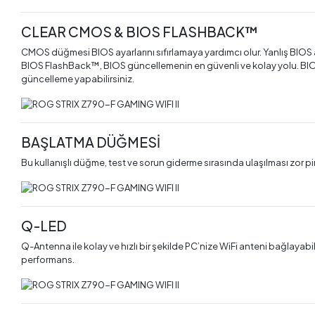
CLEAR CMOS & BIOS FLASHBACK™
CMOS düğmesi BIOS ayarlarını sıfırlamaya yardımcı olur. Yanlış BIOS
BIOS FlashBack™, BIOS güncellemenin en güvenli ve kolay yolu. BIOS 
güncelleme yapabilirsiniz.
BAŞLATMA DÜĞMESİ
Bu kullanışlı düğme, test ve sorun giderme sırasında ulaşılması zor pi
Q-LED
Q-Antenna ile kolay ve hızlı bir şekilde PC’nize WiFi anteni bağlayabil
performans.