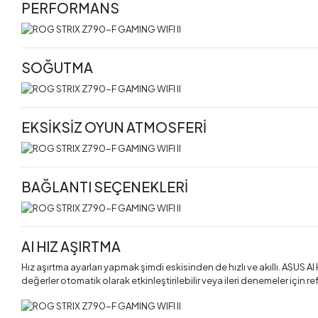
PERFORMANS
SOĞUTMA
EKSİKSİZ OYUN ATMOSFERİ
BAĞLANTI SEÇENEKLERİ
AI HIZ AŞIRTMA
Hız aşırtma ayarları yapmak şimdi eskisinden de hızlı ve akıllı. ASUS AI 
değerler otomatik olarak etkinleştirilebilir veya ileri denemeler için ref