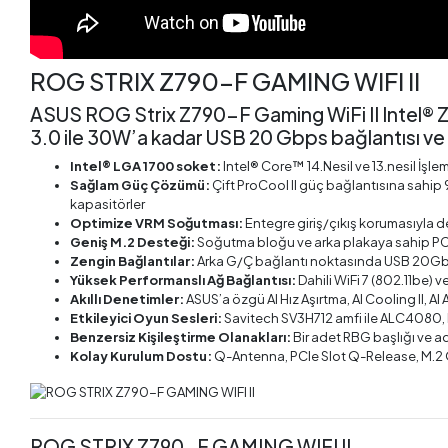
ROG STRIX Z790-F GAMING WIFI II
ASUS ROG Strix Z790-F Gaming WiFi II Intel® Z
3.0 ile 30W’a kadar USB 20 Gbps bağlantısı v
Intel® LGA 1700 soket:
Intel® Core™ 14.Nesil ve 13.nesil İşl
Sağlam Güç Çözümü:
Çift ProCool II güç bağlantısına sahip 
kapasitörler
Optimize VRM Soğutması:
Entegre giriş/çıkış korumasıyla d
Geniş M.2 Desteği:
Soğutma bloğu ve arka plakaya sahip PC
Zengin Bağlantılar:
Arka G/Ç bağlantı noktasında USB 20Gbps 
Yüksek Performanslı Ağ Bağlantısı:
Dahili WiFi 7 (802.11be)
Akıllı Denetimler:
ASUS’a özgü AI Hız Aşırtma, AI Cooling II, A
Etkileyici Oyun Sesleri:
Savitech SV3H712 amfi ile ALC4080
Benzersiz Kişileştirme Olanakları:
Bir adet RBG başlığı ve a
Kolay Kurulum Dostu:
Q-Antenna, PCIe Slot Q-Release, M.2
ROG STRIX Z790-F GAMING WIFI II