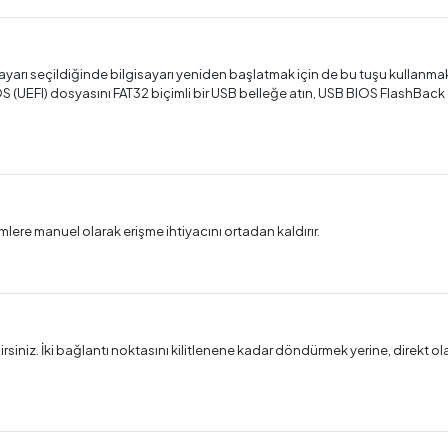
 ayarı seçildiğinde bilgisayarı yeniden başlatmak için de bu tuşu kullan
(UEFI) dosyasını FAT32 biçimli bir USB belleğe atın, USB BIOS FlashBack 
mlere manuel olarak erişme ihtiyacını ortadan kaldırır.
irsiniz. İki bağlantı noktasını kilitlenene kadar döndürmek yerine, direkt ol