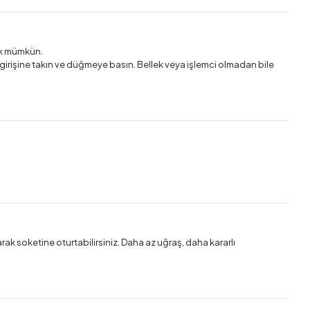
mak mümkün.
girişine takın ve düğmeye basın. Bellek veya işlemci olmadan bile
arak soketine oturtabilirsiniz. Daha az uğraş, daha kararlı