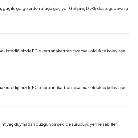
işmiş güç ile gölgelerden atağa geçiyor. Gelişmiş DDR5 desteği, devasa
ak istediğinizde PCIe kartı anakarttan çıkarmak oldukça kolaylaşır.
ak istediğinizde PCIe kartı anakarttan çıkarmak oldukça kolaylaşır.
a ihtiyaç duymadan düzgün bir şekilde sürücüyü yerine sabitler.