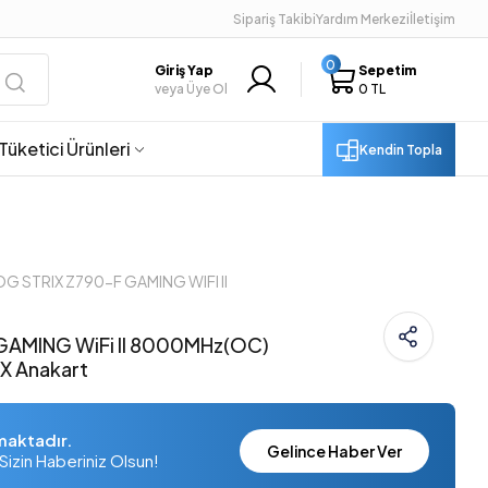
Sipariş Takibi
Yardım Merkezi
İletişim
0
Giriş Yap
Sepetim
veya Üye Ol
0 TL
Tüketici Ürünleri
Kendin Topla
OG STRIX Z790-F GAMING WIFI II
GAMING WiFi II 8000MHz(OC)
TX Anakart
maktadır.
Gelince Haber Ver
Sizin Haberiniz Olsun!