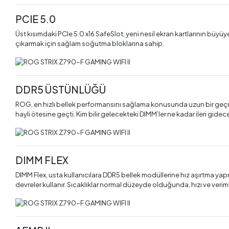
PCIE 5.0
Üst kısımdaki PCIe 5.0 x16 SafeSlot, yeni nesil ekran kartlarının bü
çıkarmak için sağlam soğutma bloklarına sahip.
DDR5 ÜSTÜNLÜĞÜ
ROG, en hızlı bellek performansını sağlama konusunda uzun bir geçmişe 
hayli ötesine geçti. Kim bilir gelecekteki DIMM’ler ne kadar ileri gidec
DIMM FLEX
DIMM Flex, usta kullanıcılara DDR5 bellek modüllerine hız aşırtma yapma
devreler kullanır. Sıcaklıklar normal düzeyde olduğunda, hızı ve verimlil