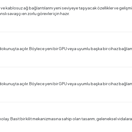
ama ve kablosuz ağ bağlantılarını yeni seviyeye taşıyacak özellikler ve gel
lı savaşçı en zorlu görevler için hazır.
 dokunuşta açılır. Böylece yeni bir GPU veya uyumlu başka bir cihaz bağlam
 dokunuşta açılır. Böylece yeni bir GPU veya uyumlu başka bir cihaz bağlam
olay. Basit bir kilit mekanizmasına sahip olan tasarım, geleneksel vidalar