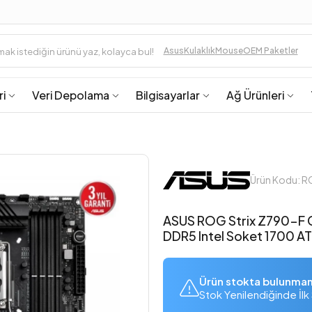
Asus
Kulaklık
Mouse
OEM Paketler
ri
Veri Depolama
Bilgisayarlar
Ağ Ürünleri
Ürün Kodu: R
ASUS ROG Strix Z790-F 
DDR5 Intel Soket 1700 A
Ürün stokta bulunma
Stok Yenilendiğinde İlk 