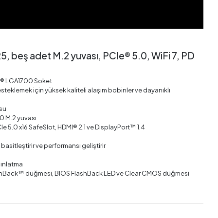
, beş adet M.2 yuvası, PCIe® 5.0, WiFi 7, PD
tel® LGA1700 Soket
steklemek için yüksek kaliteli alaşım bobinler ve dayanıklı
usu
0 M.2 yuvası
 5.0 x16 SafeSlot, HDMI® 2.1 ve DisplayPort™ 1.4
asitleştirir ve performansı geliştirir
dınlatma
FlashBack™ düğmesi, BIOS FlashBack LED ve Clear CMOS düğmesi