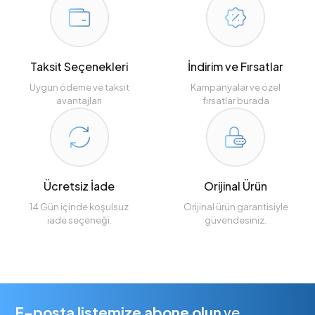
Taksit Seçenekleri
İndirim ve Fırsatlar
Uygun ödeme ve taksit
Kampanyalar ve özel
avantajları
fırsatlar burada
Ücretsiz İade
Orijinal Ürün
14 Gün içinde koşulsuz
Orijinal ürün garantisiyle
iade seçeneği.
güvendesiniz.
E-posta listemize abone olun
ve