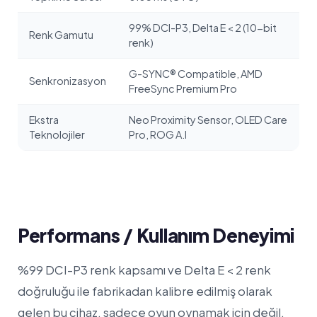
99% DCI-P3, Delta E < 2 (10-bit
Renk Gamutu
renk)
G-SYNC® Compatible, AMD
Senkronizasyon
FreeSync Premium Pro
Ekstra
Neo Proximity Sensor, OLED Care
Teknolojiler
Pro, ROG A.I
Performans / Kullanım Deneyimi
%99 DCI-P3 renk kapsamı ve Delta E < 2 renk
doğruluğu ile fabrikadan kalibre edilmiş olarak
gelen bu cihaz, sadece oyun oynamak için değil,