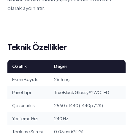
olarak aydınlatır.
Teknik Özellikler
Özellik
Değer
Ekran Boyutu
26.5 inç
Panel Tipi
TrueBlack Glossy™ WOLED
Çözünürlük
2560 x 1440 (1440p / 2K)
Yenileme Hızı
240 Hz
Tepkime Süresi
0.03 ms (GTG)