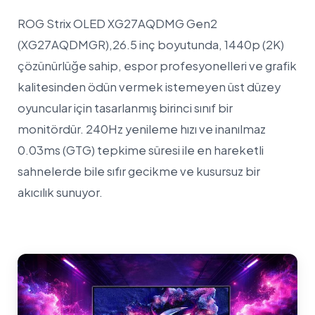
ROG Strix OLED XG27AQDMG Gen2
(XG27AQDMGR),26.5 inç boyutunda, 1440p (2K)
çözünürlüğe sahip, espor profesyonelleri ve grafik
kalitesinden ödün vermek istemeyen üst düzey
oyuncular için tasarlanmış birinci sınıf bir
monitördür. 240Hz yenileme hızı ve inanılmaz
0.03ms (GTG) tepkime süresi ile en hareketli
sahnelerde bile sıfır gecikme ve kusursuz bir
akıcılık sunuyor.