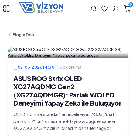
0
Blog'a Dön
02.03.2026 14:30
3 dk okuma
ASUS ROG Strix OLED
XG27AQDMG Gen2
(XG27AQDMGR): Parlak WOLED
Deneyimi Yapay Zeka ile Buluşuyor
OLED monitör standartlarını belirleyen ASUS, "mat mı
parlak mı?" tartışmasına noktayı koyduğu efsanevi
XG27AQDMG modelini bir adım daha ileri taşıyor.