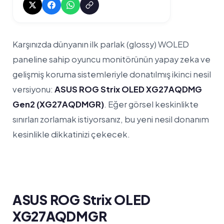
Karşınızda dünyanın ilk parlak (glossy) WOLED
paneline sahip oyuncu monitörünün yapay zeka ve
gelişmiş koruma sistemleriyle donatılmış ikinci nesil
versiyonu:
ASUS ROG Strix OLED XG27AQDMG
Gen2 (XG27AQDMGR)
. Eğer görsel keskinlikte
sınırları zorlamak istiyorsanız, bu yeni nesil donanım
kesinlikle dikkatinizi çekecek.
ASUS ROG Strix OLED
XG27AQDMGR