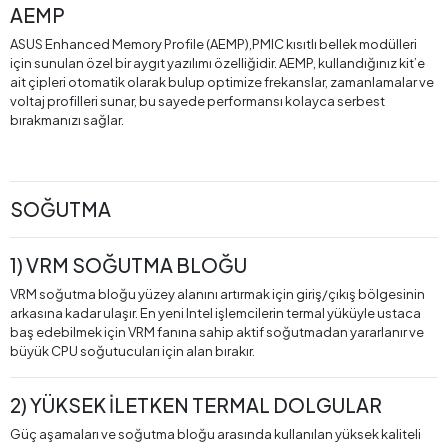
AEMP
ASUS Enhanced Memory Profile (AEMP),PMIC kısıtlı bellek modülleri
için sunulan özel bir aygıt yazılımı özelliğidir. AEMP, kullandığınız kit’e
ait çipleri otomatik olarak bulup optimize frekanslar, zamanlamalar ve
voltaj profilleri sunar, bu sayede performansı kolayca serbest
bırakmanızı sağlar.
SOĞUTMA
1) VRM SOĞUTMA BLOĞU
VRM soğutma bloğu yüzey alanını artırmak için giriş/çıkış bölgesinin
arkasına kadar ulaşır. En yeni Intel işlemcilerin termal yüküyle ustaca
baş edebilmek için VRM fanına sahip aktif soğutmadan yararlanır ve
büyük CPU soğutucuları için alan bırakır.
2) YÜKSEK İLETKEN TERMAL DOLGULAR
Güç aşamaları ve soğutma bloğu arasında kullanılan yüksek kaliteli