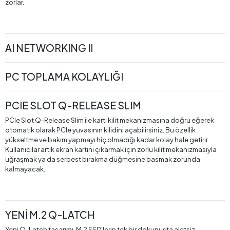
zorlar.
AI NETWORKING II​
PC TOPLAMA KOLAYLIĞI
PCIE SLOT Q-RELEASE SLIM
PCIe Slot Q-Release Slim ile kartı kilit mekanizmasına doğru eğerek
otomatik olarak PCIe yuvasının kilidini açabilirsiniz. Bu özellik
yükseltme ve bakım yapmayı hiç olmadığı kadar kolay hale getirir.
Kullanıcılar artık ekran kartını çıkarmak için zorlu kilit mekanizmasıyla
uğraşmak ya da serbest bırakma düğmesine basmak zorunda
kalmayacak.
YENİ M.2 Q-LATCH
Yeni Q-Latch tasarımı, M.2 SSD'lerin tek bir dokunuşta aletsiz