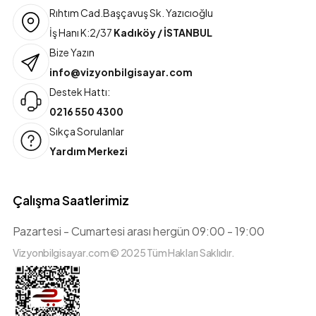
Rıhtım Cad.Başçavuş Sk. Yazıcıoğlu
İş Hanı K:2/37
Kadıköy / İSTANBUL
Bize Yazın
info@vizyonbilgisayar.com
Destek Hattı:
0216 550 4300
Sıkça Sorulanlar
Yardım Merkezi
Çalışma Saatlerimiz
Pazartesi - Cumartesi arası hergün 09:00 - 19:00
Vizyonbilgisayar.com © 2025 Tüm Hakları Saklıdır.