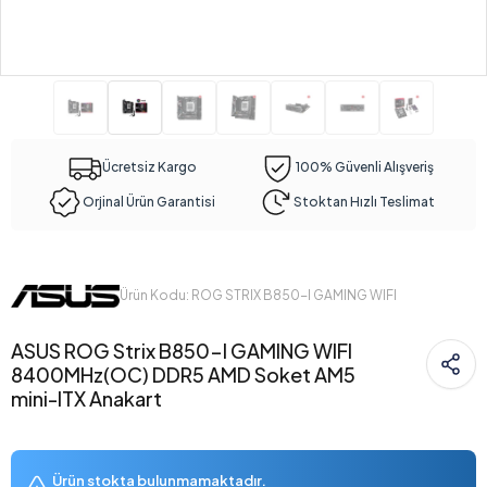
Ücretsiz Kargo
100% Güvenli Alışveriş
Orjinal Ürün Garantisi
Stoktan Hızlı Teslimat
Ürün Kodu: ROG STRIX B850-I GAMING WIFI
ASUS ROG Strix B850-I GAMING WIFI
8400MHz(OC) DDR5 AMD Soket AM5
mini-ITX Anakart
Ürün stokta bulunmamaktadır.