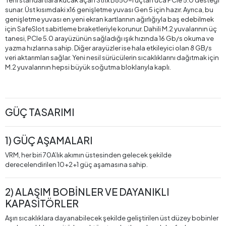
Yeni standartlara kucak açan Strix B850-I uçtan uca PCIe 5.0 desteği
sunar. Üst kısımdaki x16 genişletme yuvası Gen 5 için hazır. Ayrıca, bu
genişletme yuvası en yeni ekran kartlarının ağırlığıyla baş edebilmek
için SafeSlot sabitleme braketleriyle korunur. Dahili M.2 yuvalarının üç
tanesi, PCIe 5.0 arayüzünün sağladığı ışık hızında 16 Gb/s okuma ve
yazma hızlarına sahip. Diğer arayüzler ise hala etkileyici olan 8 GB/s
veri aktarımları sağlar. Yeni nesil sürücülerin sıcaklıklarını dağıtmak için
M.2 yuvalarının hepsi büyük soğutma bloklarıyla kaplı.
GÜÇ TASARIMI
1) GÜÇ AŞAMALARI
VRM, her biri 70A’lık akımın üstesinden gelecek şekilde
derecelendirilen 10+2+1 güç aşamasına sahip.
2) ALAŞIM BOBİNLER VE DAYANIKLI
KAPASİTÖRLER
Aşırı sıcaklıklara dayanabilecek şekilde geliştirilen üst düzey bobinler