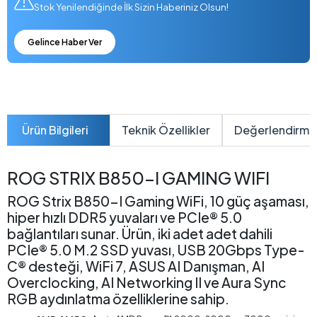
Stok Yenilendiğinde İlk Sizin Haberiniz Olsun!
Gelince Haber Ver
Ürün Bilgileri
Teknik Özellikler
Değerlendirme
ROG STRIX B850-I GAMING WIFI
ROG Strix B850-I Gaming WiFi, 10 güç aşaması,
hiper hızlı DDR5 yuvaları ve PCIe® 5.0
bağlantıları sunar. Ürün, iki adet adet dahili
PCIe® 5.0 M.2 SSD yuvası, USB 20Gbps Type-
C® desteği, WiFi 7, ASUS AI Danışman, AI
Overclocking, AI Networking II ve Aura Sync
RGB aydınlatma özelliklerine sahip.