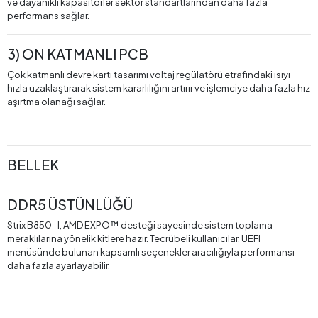
ve dayanıklı kapasitörler sektör standartlarından daha fazla
performans sağlar.
3) ON KATMANLI PCB
Çok katmanlı devre kartı tasarımı voltaj regülatörü etrafındaki ısıyı
hızla uzaklaştırarak sistem kararlılığını artırır ve işlemciye daha fazla hız
aşırtma olanağı sağlar.
BELLEK
DDR5 ÜSTÜNLÜĞÜ
Strix B850-I, AMD EXPO™ desteği sayesinde sistem toplama
meraklılarına yönelik kitlere hazır. Tecrübeli kullanıcılar, UEFI
menüsünde bulunan kapsamlı seçenekler aracılığıyla performansı
daha fazla ayarlayabilir.