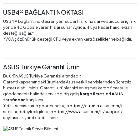
USB4® BAĞLANTI NOKTASI
USB4 ® bağlantı noktası en yeni süper hızlı cihazlar ve sürücüler için iki
yönde 40 Gbps’e varan hızlar sunar. Ayrıca, 4K’ya kadar harici ekran
desteği sağlar.*
*VGA çözünürlük desteği CPU veya ekran kartı özelliklerine bağlıdır.
ASUS Türkiye Garantili Ürün
Bu ürün ASUS Türkiye Garantisi altındadır.
Garanti kapsamındaki ürünlerde Asus yetkili servislerinden ücretsiz
hizmet alabilirsiniz. Garantili ürünlerinizi anlaşmalı kargo firması ile
göndermeniz halinde servise gidiş geliş
kargo ücretleri ASUS
tarafından
karşılanır.
Yetkili servise ürün göndermek için
https://eu-rma.asus.com/tr
sitesini, detaylı bilgiler için
https://www.asus.com/tr/support/
sayfasını ziyaret edebilirsiniz.