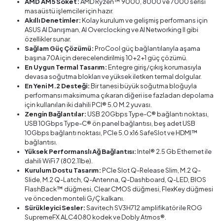
AMD AM5 Soket:
AMD Ryzen™ 9000, 8000 ve 7000 serisi
masaüstü işlemciler için hazır.
Akıllı Denetimler:
Kolay kurulum ve gelişmiş performans için
ASUS AI Danışman, AI Overclocking ve AI Networking II gibi
özellikler sunar.
Sağlam Güç Çözümü:
ProCool güç bağlantılarıyla aşama
başına 70A için derecelendirilmiş 10+2+1 güç çözümü.
En Uygun Termal Tasarım:
Entegre giriş/çıkış korumasıyla
devasa soğutma blokları ve yüksek iletken termal dolgular.
En Yeni M.2 Desteği:
Bir tanesi büyük soğutma bloğuyla
performansı maksimuma çıkaran diğeri ise fazladan depolama
için kullanılan iki dahili PCI® 5.0 M.2 yuvası.
Zengin Bağlantılar:
USB 20Gbps Type-C® bağlantı noktası,
USB 10Gbps Type-C® ön panel bağlantısı, beş adet USB
10Gbps bağlantı noktası, PCIe 5.0 x16 SafeSlot ve HDMI™
bağlantısı.
Yüksek Performanslı Ağ Bağlantısı:
Intel® 2.5 Gb Ethernet ile
dahili WiFi 7 (802.11be).
Kurulum Dostu Tasarım:
PCIe Slot Q-Release Slim, M.2 Q-
Slide, M.2 Q-Latch, Q-Antenna, Q-Dashboard, Q-LED, BIOS
FlashBack™ düğmesi, Clear CMOS düğmesi, FlexKey düğmesi
ve önceden monteli G/Ç kalkanı.
Sürükleyici Sesler:
Savitech SV3H712 amplifikatör ile ROG
SupremeFX ALC4080 kodek ve Dobly Atmos®.