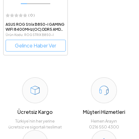
( 0 )
ASUS ROG Strix B850-I GAMING
WIFI 8400MHz(OC) DDR5 AMD
Soket AM5 mini-ITX Anakart
Ürün Kodu: ROG STRIX B850-I
GAMING WIFI
Gelince Haber Ver
Ücretsiz Kargo
Müşteri Hizmetleri
Türkiye’nin her yerine
Hemen Arayın
ücretsiz ve sigortalı teslimat
0216 550 4300