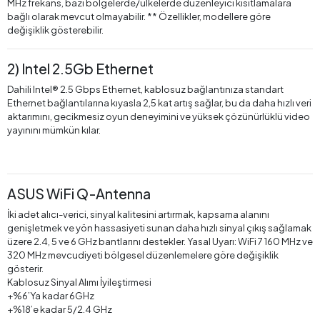
MHz frekans, bazı bölgelerde/ülkelerde düzenleyici kısıtlamalara
bağlı olarak mevcut olmayabilir. ** Özellikler, modellere göre
değişiklik gösterebilir.
2) Intel 2.5Gb Ethernet
Dahili Intel® 2.5 Gbps Ethernet, kablosuz bağlantınıza standart
Ethernet bağlantılarına kıyasla 2,5 kat artış sağlar, bu da daha hızlı veri
aktarımını, gecikmesiz oyun deneyimini ve yüksek çözünürlüklü video
yayınını mümkün kılar.
ASUS WiFi Q-Antenna
İki adet alıcı-verici, sinyal kalitesini artırmak, kapsama alanını
genişletmek ve yön hassasiyeti sunan daha hızlı sinyal çıkış sağlamak
üzere 2.4, 5 ve 6 GHz bantlarını destekler. Yasal Uyarı: WiFi 7 160 MHz ve
320 MHz mevcudiyeti bölgesel düzenlemelere göre değişiklik
gösterir.
Kablosuz Sinyal Alımı İyileştirmesi
+%6’Ya kadar 6GHz
+%18’e kadar 5/2.4 GHz