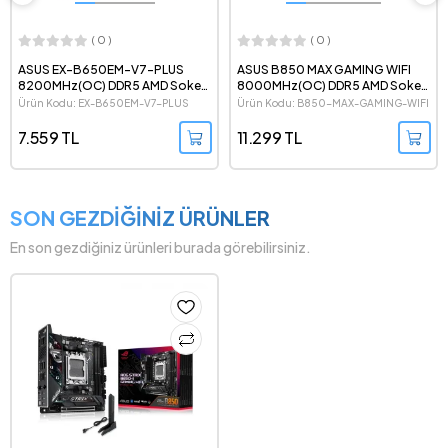
( 0 )
( 0 )
ASUS EX-B650EM-V7-PLUS
ASUS B850 MAX GAMING WIFI
8200MHz(OC) DDR5 AMD Soket
8000MHz(OC) DDR5 AMD Soket
AM5 mATX Anakart
AM5 ATX Anakart
Ürün Kodu: EX-B650EM-V7-PLUS
Ürün Kodu: B850-MAX-GAMING-WIFI
7.559 TL
11.299 TL
SON GEZDİĞİNİZ ÜRÜNLER
En son gezdiğiniz ürünleri burada görebilirsiniz.