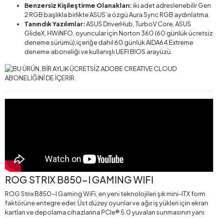
Benzersiz Kişileştirme Olanakları:
iki adet adreslenebilir Gen
2 RGB başlıkla birlikte ASUS’a özgü Aura Sync RGB aydınlatma.
Tanındık Yazılımlar:
ASUS DriverHub, TurboV Core, ASUS
GlideX, HWiNFO, oyuncular için Norton 360 (60 günlük ücretsiz
deneme sürümü),içeriğe dahil 60 günlük AIDA64 Extreme
deneme aboneliği ve kullanışlı UEFI BIOS arayüzü.
ROG STRIX B850-I GAMING WIFI
ROG Strix B850-I Gaming WiFi, en yeni teknolojileri şık mini-ITX form
faktörüne entegre eder. Üst düzey oyunlar ve ağır iş yükleri için ekran
kartları ve depolama cihazlarına PCIe® 5.0 yuvaları sunmasının yanı