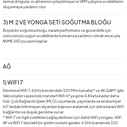
termal dolgular, ısı aktarımını iyileştirmeye ve VRM çalışma sıcaklıklarını
düşürmeye yardımcı olur.
3) M.2 VE YONGA SETİ SOĞUTMA BLOĞU
Büyük bir soğutma bloğu, kararlı performans ve güvenilirlik için
sürücünüzü uygun sıcaklıklarda tutmanıza yardımcı olmak amacıyla
NVME SSD yuvasını kaplar.
AĞ
1) WIFI 7
Devrimsel WiFi 7, 6GHz bandındaki 320 MHz kanallar* ve 4K QAM* gibi
teknolojiler sayesinde standart WiFi 6*ya göre 4,8 kata kadar daha
hızlı. Çok Bağlantılı İşlem (MLO),oyunlarda, yayınlarda ve endüstriyel
IoT’lardaki bilinmeyen diyarların kapısını aralamak için daha kararlı WiFi
bağlantısı ve düşük gecikme sunar.
* WiFi 7’nin ilgili özellikleri sağlayabilmesi için dahili WiFi yongası, WiFi
AP ve WiFi 7 destekli bir işletim sistemi gerekir. 6 GHz bandında 320