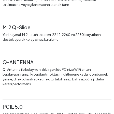
takılmasına veya çıkarılmasına olanak tanır.
M.2 Q-Slide
Yeni kaymalı M.2-latch tasarımı, 2242, 2260 ve 2280 boyutlarını
destekleyerek kolay cihaz kurulumu
Q-ANTENNA
Q-Antenna ile kolay ve hızlı bir şekilde PC’nize WiFi anteni
bağlayabilirsiniz. İki bağlantı noktasını kilitlenene kadar döndürmek
yerine, direkt olarak soketine oturtabilirsiniz. Daha az uğraş, daha
kararlı performans.
PCIE 5.0