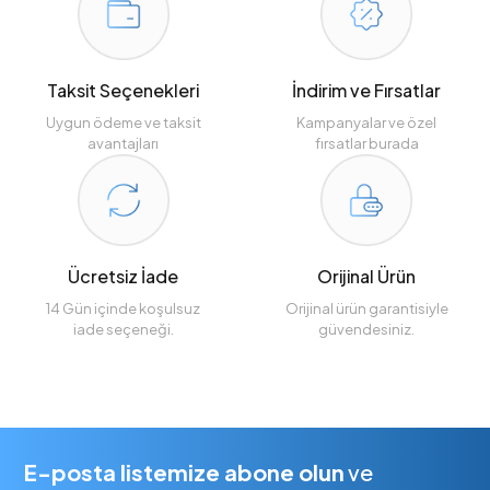
Taksit Seçenekleri
İndirim ve Fırsatlar
Uygun ödeme ve taksit
Kampanyalar ve özel
avantajları
fırsatlar burada
Ücretsiz İade
Orijinal Ürün
14 Gün içinde koşulsuz
Orijinal ürün garantisiyle
iade seçeneği.
güvendesiniz.
E-posta listemize abone olun
ve