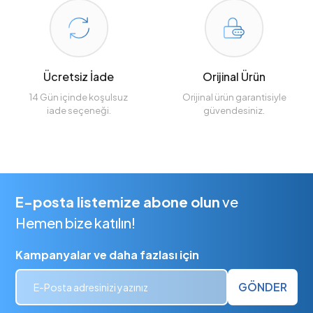
Ücretsiz İade
Orijinal Ürün
14 Gün içinde koşulsuz
Orijinal ürün garantisiyle
iade seçeneği.
güvendesiniz.
E-posta listemize abone olun
ve
Hemen bize katılın!
Kampanyalar ve daha fazlası için
GÖNDER