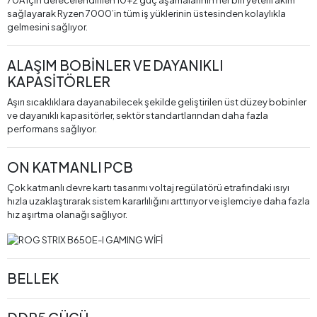
70A için derecelendirilen 10+2 güç aşamalarının her biri yeterli akım
sağlayarak Ryzen 7000’in tüm iş yüklerinin üstesinden kolaylıkla
gelmesini sağlıyor.
ALAŞIM BOBİNLER VE DAYANIKLI
KAPASİTÖRLER
Aşırı sıcaklıklara dayanabilecek şekilde geliştirilen üst düzey bobinler
ve dayanıklı kapasitörler, sektör standartlarından daha fazla
performans sağlıyor.
ON KATMANLI PCB
Çok katmanlı devre kartı tasarımı voltaj regülatörü etrafındaki ısıyı
hızla uzaklaştırarak sistem kararlılığını arttırıyor ve işlemciye daha fazla
hız aşırtma olanağı sağlıyor.
BELLEK