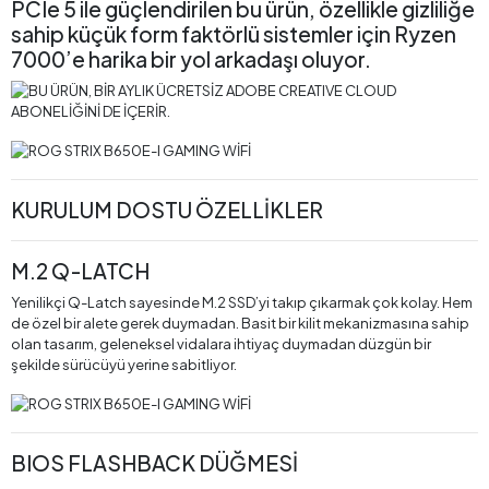
PCIe 5 ile güçlendirilen bu ürün, özellikle gizliliğe
sahip küçük form faktörlü sistemler için Ryzen
7000’e harika bir yol arkadaşı oluyor.
KURULUM DOSTU ÖZELLİKLER
M.2 Q-LATCH
Yenilikçi Q-Latch sayesinde M.2 SSD’yi takıp çıkarmak çok kolay. Hem
de özel bir alete gerek duymadan. Basit bir kilit mekanizmasına sahip
olan tasarım, geleneksel vidalara ihtiyaç duymadan düzgün bir
şekilde sürücüyü yerine sabitliyor.
BIOS FLASHBACK DÜĞMESİ