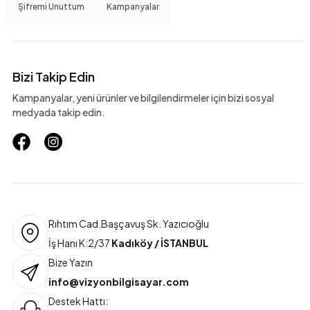
Şifremi Unuttum
Kampanyalar
Bizi Takip Edin
Kampanyalar, yeni ürünler ve bilgilendirmeler için bizi sosyal
medyada takip edin.
Rıhtım Cad.Başçavuş Sk. Yazıcıoğlu
İş Hanı K:2/37
Kadıköy / İSTANBUL
Bize Yazın
info@vizyonbilgisayar.com
Destek Hattı: