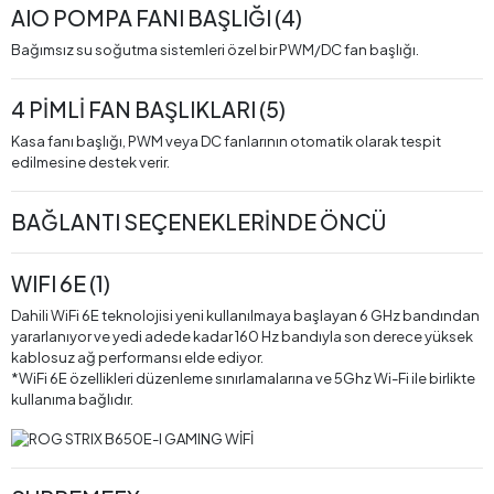
AIO POMPA FANI BAŞLIĞI (4)
Bağımsız su soğutma sistemleri özel bir PWM/DC fan başlığı.
4 PİMLİ FAN BAŞLIKLARI (5)
Kasa fanı başlığı, PWM veya DC fanlarının otomatik olarak tespit
edilmesine destek verir.
BAĞLANTI SEÇENEKLERİNDE ÖNCÜ
WIFI 6E (1)
Dahili WiFi 6E teknolojisi yeni kullanılmaya başlayan 6 GHz bandından
yararlanıyor ve yedi adede kadar 160 Hz bandıyla son derece yüksek
kablosuz ağ performansı elde ediyor.
*WiFi 6E özellikleri düzenleme sınırlamalarına ve 5Ghz Wi-Fi ile birlikte
kullanıma bağlıdır.