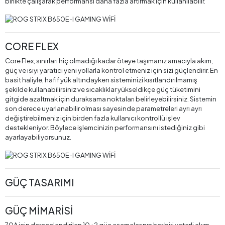
birlikte çalışarak performansı daha fazla artırmak için kullanılabilir.
CORE FLEX
Core Flex, sınırları hiç olmadığı kadar öteye taşımanız amacıyla akım,
güç ve ısıyı yaratıcı yeni yollarla kontrol etmeniz için sizi güçlendirir. En
basit haliyle, hafif yük altındayken sisteminizi kısıtlandırılmamış
şekilde kullanabilirsiniz ve sıcaklıklar yükseldikçe güç tüketimini
gitgide azaltmak için duraksama noktaları belirleyebilirsiniz. Sistemin
son derece uyarlanabilir olması sayesinde parametreleri ayrı ayrı
değiştirebilmeniz için birden fazla kullanıcı kontrollü işlev
destekleniyor. Böylece işlemcinizin performansını istediğiniz gibi
ayarlayabiliyorsunuz.
GÜÇ TASARIMI
GÜÇ MİMARİSİ