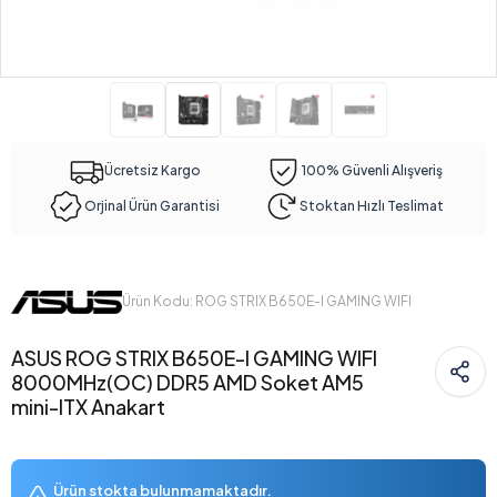
Ücretsiz Kargo
100% Güvenli Alışveriş
Orjinal Ürün Garantisi
Stoktan Hızlı Teslimat
Ürün Kodu: ROG STRIX B650E-I GAMING WIFI
ASUS ROG STRIX B650E-I GAMING WIFI
8000MHz(OC) DDR5 AMD Soket AM5
mini-ITX Anakart
Ürün stokta bulunmamaktadır.