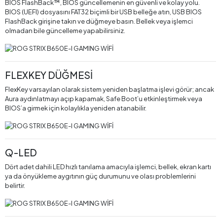
BIOS FlashBack™, BIOS güncellemenin en güvenli ve kolay yolu.
BIOS (UEFI) dosyasını FAT32 biçimli bir USB belleğe atın, USB BIOS
FlashBack girişine takın ve düğmeye basın. Bellek veya işlemci
olmadan bile güncelleme yapabilirsiniz.
FLEXKEY DÜĞMESİ
FlexKey varsayılan olarak sistem yeniden başlatma işlevi görür; ancak
Aura aydınlatmayı açıp kapamak, Safe Boot’u etkinleştirmek veya
BIOS’a girmek için kolaylıkla yeniden atanabilir.
Q-LED
Dört adet dahili LED hızlı tanılama amacıyla işlemci, bellek, ekran kartı
ya da önyükleme aygıtının güç durumunu ve olası problemlerini
belirtir.