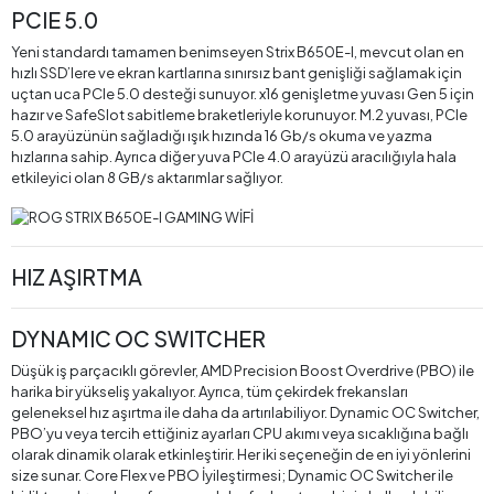
PCIE 5.0
Yeni standardı tamamen benimseyen Strix B650E-I, mevcut olan en
hızlı SSD’lere ve ekran kartlarına sınırsız bant genişliği sağlamak için
uçtan uca PCIe 5.0 desteği sunuyor. x16 genişletme yuvası Gen 5 için
hazır ve SafeSlot sabitleme braketleriyle korunuyor. M.2 yuvası, PCIe
5.0 arayüzünün sağladığı ışık hızında 16 Gb/s okuma ve yazma
hızlarına sahip. Ayrıca diğer yuva PCIe 4.0 arayüzü aracılığıyla hala
etkileyici olan 8 GB/s aktarımlar sağlıyor.
HIZ AŞIRTMA
DYNAMIC OC SWITCHER
Düşük iş parçacıklı görevler, AMD Precision Boost Overdrive (PBO) ile
harika bir yükseliş yakalıyor. Ayrıca, tüm çekirdek frekansları
geleneksel hız aşırtma ile daha da artırılabiliyor. Dynamic OC Switcher,
PBO’yu veya tercih ettiğiniz ayarları CPU akımı veya sıcaklığına bağlı
olarak dinamik olarak etkinleştirir. Her iki seçeneğin de en iyi yönlerini
size sunar. Core Flex ve PBO İyileştirmesi; Dynamic OC Switcher ile