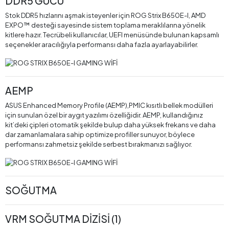
DDR5 GÜCÜ
Stok DDR5 hızlarını aşmak isteyenler için ROG Strix B650E-I, AMD
EXPO™ desteği sayesinde sistem toplama meraklılarına yönelik
kitlere hazır. Tecrübeli kullanıcılar, UEFI menüsünde bulunan kapsamlı
seçenekler aracılığıyla performansı daha fazla ayarlayabilirler.
AEMP
ASUS Enhanced Memory Profile (AEMP),PMIC kısıtlı bellek modülleri
için sunulan özel bir aygıt yazılımı özelliğidir. AEMP, kullandığınız
kit’deki çipleri otomatik şekilde bulup daha yüksek frekans ve daha
dar zamanlamalara sahip optimize profiller sunuyor, böylece
performansı zahmetsiz şekilde serbest bırakmanızı sağlıyor.
SOĞUTMA
VRM SOĞUTMA DİZİSİ (1)