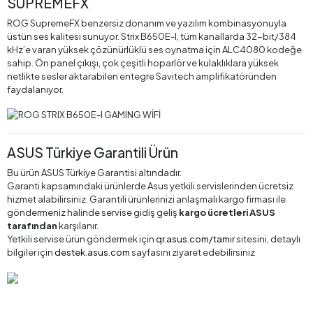
SUPREMEFX
ROG SupremeFX benzersiz donanım ve yazılım kombinasyonuyla
üstün ses kalitesi sunuyor. Strix B650E-I, tüm kanallarda 32-bit/384
kHz’e varan yüksek çözünürlüklü ses oynatma için ALC4080 kodeğe
sahip. Ön panel çıkışı, çok çeşitli hoparlör ve kulaklıklara yüksek
netlikte sesler aktarabilen entegre Savitech amplifikatöründen
faydalanıyor.
ASUS Türkiye Garantili Ürün
Bu ürün ASUS Türkiye Garantisi altındadır.
Garanti kapsamındaki ürünlerde Asus yetkili servislerinden ücretsiz
hizmet alabilirsiniz. Garantili ürünlerinizi anlaşmalı kargo firması ile
göndermeniz halinde servise gidiş geliş
kargo ücretleri ASUS
tarafından
karşılanır.
Yetkili servise ürün göndermek için
qr.asus.com/tamir
sitesini, detaylı
bilgiler için
destek.asus.com
sayfasını ziyaret edebilirsiniz