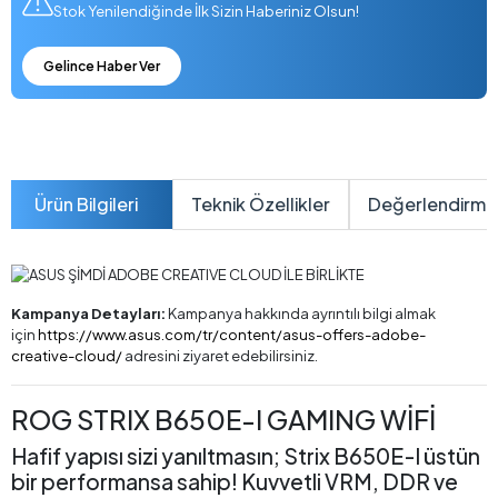
Stok Yenilendiğinde İlk Sizin Haberiniz Olsun!
Gelince Haber Ver
Ürün Bilgileri
Teknik Özellikler
Değerlendirme
Kampanya Detayları:
Kampanya hakkında ayrıntılı bilgi almak
için
https://www.asus.com/tr/content/asus-offers-adobe-
creative-cloud/
adresini ziyaret edebilirsiniz.
ROG STRIX B650E-I GAMING WİFİ
Hafif yapısı sizi yanıltmasın; Strix B650E-I üstün
bir performansa sahip! Kuvvetli VRM, DDR ve