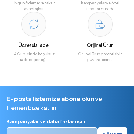
Uygun ödeme ve taksit
Kampanyalar ve özel
avantajları
fırsatlar burada
Ücretsiz İade
Orijinal Ürün
14 Gün içinde koşulsuz
Orijinal ürün garantisiyle
iade seçeneği.
güvendesiniz.
E-posta listemize abone olun
ve
Hemen bize katılın!
Kampanyalar ve daha fazlası için