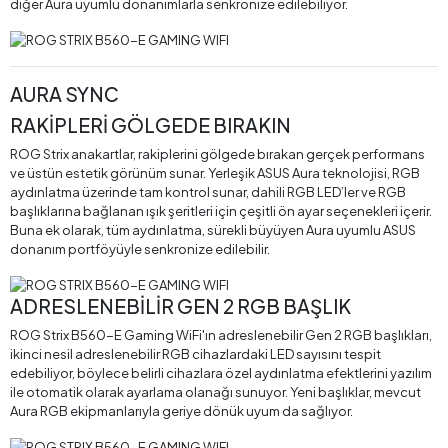
diğer Aura uyumlu donanımlarla senkronize edilebiliyor.
AURA SYNC
RAKİPLERİ GÖLGEDE BIRAKIN
ROG Strix anakartlar, rakiplerini gölgede bırakan gerçek performans
ve üstün estetik görünüm sunar. Yerleşik ASUS Aura teknolojisi, RGB
aydınlatma üzerinde tam kontrol sunar, dahili RGB LED’ler ve RGB
başlıklarına bağlanan ışık şeritleri için çeşitli ön ayar seçenekleri içerir.
Buna ek olarak, tüm aydınlatma, sürekli büyüyen Aura uyumlu ASUS
donanım portföyüyle senkronize edilebilir.
ADRESLENEBİLİR GEN 2 RGB BAŞLIK
ROG Strix B560-E Gaming WiFi'ın adreslenebilir Gen 2 RGB başlıkları,
ikinci nesil adreslenebilir RGB cihazlardaki LED sayısını tespit
edebiliyor, böylece belirli cihazlara özel aydınlatma efektlerini yazılım
ile otomatik olarak ayarlama olanağı sunuyor. Yeni başlıklar, mevcut
Aura RGB ekipmanlarıyla geriye dönük uyum da sağlıyor.