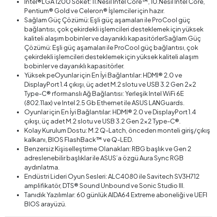
Intel®LGA 1200 Soket: 11.Nesil Intel Core™, 10.Nesil Intel Core,
Pentium® Gold ve Celeron® İşlemciler için hazır.
Sağlam Güç Çözümü: Eşli güç aşamaları ile ProCool güç
bağlantısı, çok çekirdekli işlemcileri desteklemek için yüksek
kaliteli alaşım bobinler ve dayanıklı kapasitörlerSağlam Güç
Çözümü: Eşli güç aşamaları ile ProCool güç bağlantısı, çok
çekirdekli işlemcileri desteklemek için yüksek kaliteli alaşım
bobinler ve dayanıklı kapasitörler.
Yüksek peOyunlar için En İyi Bağlantılar: HDMI® 2.0 ve
DisplayPort 1.4 çıkışı, üç adet M.2 slotu ve USB 3.2 Gen 2x2
Type-C® rformanslı Ağ Bağlantısı: Yerleşik Intel WiFi 6E
(802.11ax) ve Intel 2.5 Gb Ethernet ile ASUS LANGuards.
Oyunlar için En İyi Bağlantılar: HDMI® 2.0 ve DisplayPort 1.4
çıkışı, üç adet M.2 slotu ve USB 3.2 Gen 2x2 Type-C®.
Kolay Kurulum Dostu: M.2 Q-Latch, önceden monteli giriş/çıkış
kalkanı, BIOS FlashBack™ ve Q-LED.
Benzersiz Kişiselleştirme Olanakları: RBG başlık ve Gen 2
adreslenebilir başlıklar ile ASUS’a özgü Aura Sync RGB
aydınlatma.
Endüstri Lideri Oyun Sesleri: ALC4080 ile Savitech SV3H712
amplifikatör, DTS® Sound Unbound ve Sonic Studio III.
Tanıdık Yazılımlar: 60 günlük AIDA64 Extreme aboneliği ve UEFI
BIOS arayüzü.