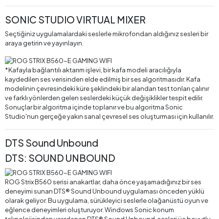
SONIC STUDIO VIRTUAL MIXER
Seçtiğiniz uygulamalardaki seslerle mikrofondan aldığınız sesleri bir
araya getirin ve yayınlayın.
*Kafayla bağlantılı aktarım işlevi, bir kafa modeli aracılığıyla
kaydedilen ses verisinden elde edilmiş bir ses algoritmasıdır. Kafa
modelinin çevresindeki küre şeklindeki bir alandan test tonları çalınır
ve farklı yönlerden gelen seslerdeki küçük değişiklikler tespit edilir.
Sonuçlar bir algoritma içinde toplanır ve bu algoritma Sonic
Studio'nun gerçeğe yakın sanal çevresel ses oluşturması için kullanılır.
DTS Sound Unbound
DTS: SOUND UNBOUND
ROG Strix B560 serisi anakartlar, daha önce yaşamadığınız bir ses
deneyimi sunan DTS® Sound Unbound uygulaması önceden yüklü
olarak geliyor. Bu uygulama, sürükleyici seslerle olağanüstü oyun ve
eğlence deneyimleri oluşturuyor. Windows Sonic konum
teknolojisinden yararlanan DTS® Sound Unbound, sesleri üç boyutlu