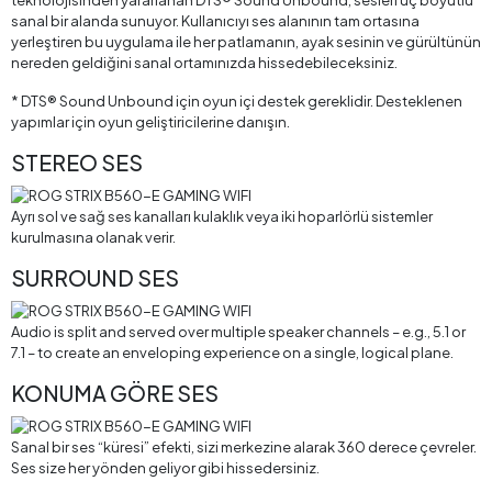
sanal bir alanda sunuyor. Kullanıcıyı ses alanının tam ortasına
yerleştiren bu uygulama ile her patlamanın, ayak sesinin ve gürültünün
nereden geldiğini sanal ortamınızda hissedebileceksiniz.
* DTS® Sound Unbound için oyun içi destek gereklidir. Desteklenen
yapımlar için oyun geliştiricilerine danışın.
STEREO SES
Ayrı sol ve sağ ses kanalları kulaklık veya iki hoparlörlü sistemler
kurulmasına olanak verir.
SURROUND SES
Audio is split and served over multiple speaker channels – e.g., 5.1 or
7.1 – to create an enveloping experience on a single, logical plane.
KONUMA GÖRE SES
Sanal bir ses “küresi” efekti, sizi merkezine alarak 360 derece çevreler.
Ses size her yönden geliyor gibi hissedersiniz.