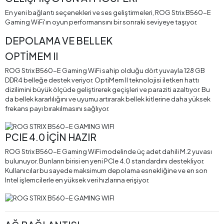
En yeni bağlantı seçenekleri ve ses geliştirmeleri, ROG Strix B560-E
Gaming WiFi'ın oyun performansını bir sonraki seviyeye taşıyor.
DEPOLAMA VE BELLEK
OPTİMEM II
ROG Strix B560-E Gaming WiFi sahip olduğu dört yuvayla 128 GB
DDR4 belleğe destek veriyor. OptiMem II teknolojisi iletken hattı
dizilimini büyük ölçüde geliştirerek geçişleri ve paraziti azaltıyor. Bu
da bellek kararlılığını ve uyumu artırarak bellek kitlerine daha yüksek
frekans payı bırakılmasını sağlıyor.
PCIE 4.0 İÇİN HAZIR
ROG Strix B560-E Gaming WiFi modelinde üç adet dahili M.2 yuvası
bulunuyor. Bunların birisi en yeni PCIe 4.0 standardını destekliyor.
Kullanıcılar bu sayede maksimum depolama esnekliğine ve en son
Intel işlemcilerle en yüksek veri hızlarına erişiyor.