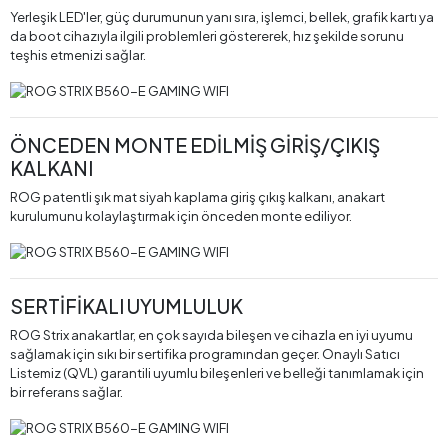
Yerleşik LED'ler, güç durumunun yanı sıra, işlemci, bellek, grafik kartı ya
da boot cihazıyla ilgili problemleri göstererek, hız şekilde sorunu
teşhis etmenizi sağlar.
ÖNCEDEN MONTE EDİLMİŞ GİRİŞ/ÇIKIŞ
KALKANI
ROG patentli şık mat siyah kaplama giriş çıkış kalkanı, anakart
kurulumunu kolaylaştırmak için önceden monte ediliyor.
SERTİFİKALI UYUMLULUK
ROG Strix anakartlar, en çok sayıda bileşen ve cihazla en iyi uyumu
sağlamak için sıkı bir sertifika programından geçer. Onaylı Satıcı
Listemiz (QVL) garantili uyumlu bileşenleri ve belleği tanımlamak için
bir referans sağlar.