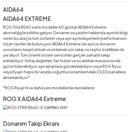
AIDA64
AIDA64 EXTREME
ROG Strix B560 serisi modeller 60 günlük AIDA64 Extreme
aboneliğiyle birlikte geliyor. Donanım ve yazılım hakkında ayrıntılı bilgi
veren bu araçta tüm sistemin veya ayrı ayrı bileşenlerin performansını
ölçen testler de bulunuyor. AIDA64 Extreme’de ayrıca donanım
sorunlarını tespit etmek ve önlemek için takip ve teşhis özellikleri de
yer alıyor. Tüm önemli sistem sensörleri gerçek zamanlı takip
edilebiliyor. Voltaj değerleri, fan hızları ve sıcaklıklar masaüstünde
görüntülenebiliyor, ayrı ekranlara gönderilebiliyor veya ROG Ryuo
veya Ryujin hepsi bir arada soğutma sistemlerindeki OLED panellere
aktarılabiliyor*.
*ROG Ryujin II ve daha yeni modellerde desteklenir.
ROG X AIDA64 Extreme
Donanım Takip Ekranı