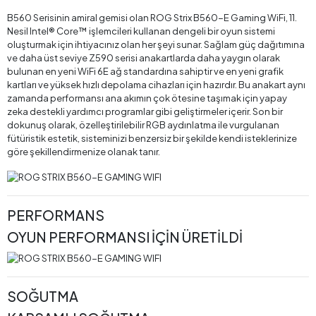
B560 Serisinin amiral gemisi olan ROG Strix B560-E Gaming WiFi, 11.
Nesil Intel® Core™ işlemcileri kullanan dengeli bir oyun sistemi
oluşturmak için ihtiyacınız olan her şeyi sunar. Sağlam güç dağıtımına
ve daha üst seviye Z590 serisi anakartlarda daha yaygın olarak
bulunan en yeni WiFi 6E ağ standardına sahiptir ve en yeni grafik
kartları ve yüksek hızlı depolama cihazları için hazırdır. Bu anakart aynı
zamanda performansı ana akımın çok ötesine taşımak için yapay
zeka destekli yardımcı programlar gibi geliştirmeler içerir. Son bir
dokunuş olarak, özelleştirilebilir RGB aydınlatma ile vurgulanan
fütüristik estetik, sisteminizi benzersiz bir şekilde kendi isteklerinize
göre şekillendirmenize olanak tanır.
PERFORMANS
OYUN PERFORMANSI İÇİN ÜRETİLDİ
SOĞUTMA