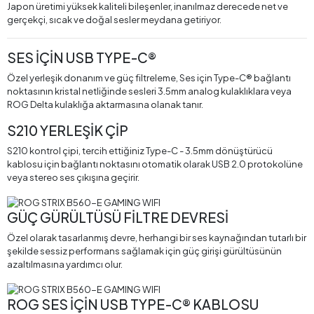
Japon üretimi yüksek kaliteli bileşenler, inanılmaz derecede net ve
gerçekçi, sıcak ve doğal sesler meydana getiriyor.
SES İÇİN USB TYPE-C®
Özel yerleşik donanım ve güç filtreleme, Ses için Type-C® bağlantı
noktasının kristal netliğinde sesleri 3.5mm analog kulaklıklara veya
ROG Delta kulaklığa aktarmasına olanak tanır.
S210 YERLEŞİK ÇİP
S210 kontrol çipi, tercih ettiğiniz Type-C - 3.5mm dönüştürücü
kablosu için bağlantı noktasını otomatik olarak USB 2.0 protokolüne
veya stereo ses çıkışına geçirir.
GÜÇ GÜRÜLTÜSÜ FİLTRE DEVRESİ
Özel olarak tasarlanmış devre, herhangi bir ses kaynağından tutarlı bir
şekilde sessiz performans sağlamak için güç girişi gürültüsünün
azaltılmasına yardımcı olur.
ROG SES İÇİN USB TYPE-C® KABLOSU