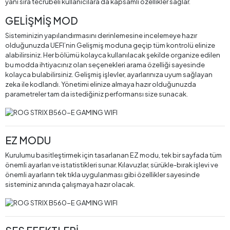
yanı sıra tecrübeli kullanıcılara da kapsamlı özellikler sağlar.
GELİŞMİŞ MOD
Sisteminizin yapılandırmasını derinlemesine incelemeye hazır
olduğunuzda UEFI’nin Gelişmiş moduna geçip tüm kontrolü elinize
alabilirsiniz. Her bölümü kolayca kullanılacak şekilde organize edilen
bu modda ihtiyacınız olan seçenekleri arama özelliği sayesinde
kolayca bulabilirsiniz. Gelişmiş işlevler, ayarlarınıza uyum sağlayan
zeka ile kodlandı. Yönetimi elinize almaya hazır olduğunuzda
parametreler tam da istediğiniz performansı size sunacak.
EZ MODU
Kurulumu basitleştirmek için tasarlanan EZ modu, tek bir sayfada tüm
önemli ayarları ve istatistikleri sunar. Kılavuzlar, sürükle-bırak işlevi ve
önemli ayarların tek tıkla uygulanması gibi özellikler sayesinde
sisteminiz anında çalışmaya hazır olacak.