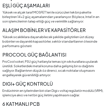
EŞLİ GÜÇ AŞAMALARI
Yüksek ve alçak taraf MOSFET’leri ile sürücüleri tek bir pakette
birleştiren 14+2 güç aşamalarından yararlanıyor. Böylece, Intel’in en
son işlemcilerinin talep ettiği güç ve verimlilik sağlanıyor.
ALAŞIM BOBİNLER VE KAPASİTÖRLER
Yüksek sıcaklıklara dayanabilecek şekilde geliştirilen üst düzey
bobinler ve dayanıklı kapasitörler, sektör standartlarının ötesinde
performans gösterir.
PROCOOL GÜÇ BAĞLANTISI
ProCool soket, PSU güç hatlarıyla temas için sıkı kurallara uyularak
üretildi. Soketlerdeki metal koruma daha gelişmiş bir ısı dağıtımı
sağlıyor. Bağlantının düşük öz direnci, sıcak noktalar oluşmasını
engelleyerek güvenilirliği artırıyor.
DIGI+ GÜÇ KONTROLÜ
Endüstrinin en iyilerinden biri olan Digi+ voltaj regülatör modülü (VRM),
işlemciye akıcı ve net bir güç iletimi yapılmasını sağlar.
6 KATMANLI PCB