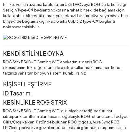
Birlikte verilen uzatma kablosu, bir USB DAC veya ROG Delta kulaklığı
Ses için Type-C® bağlantı noktasına rahat bir şekilde bağlamak için
kullanılabilir. Alternatif olarak, yüksek hızlı bir sürücüyü veya cihazı hızlı
bir şekilde bağlamak için kablo arka USB 3.2 Type-C® bağlantı
noktasına takılabilir.
KENDİ STİLİNLE OYNA
ROG Strix B560-E Gaming WiFi anakartınızı geniş ROG
ekosistemindeki diğer ürünlerle birlikte kullanarak tamamen kendi
tarzınızı yansıtan bir oyun sistemi kurabilirsiniz.
KİŞİSELLEŞTİRME
ID Tasarımı
KESİNLİKLE ROG STRIX
ROG Strix B560-E Gaming WiFi, gizli siyah estetiği ve fütürist
siberpunk'tan ilham alan tasarım öğeleriyle ROG ruhunu temsil ediyor.
Giriş/Çıkış kalkanı üstünde bulunan ROG logosu, Aura Sync RGB
LED'lerle parlıyor ve göz alıcı, bütünleşik bir görünüm oluşturmak için