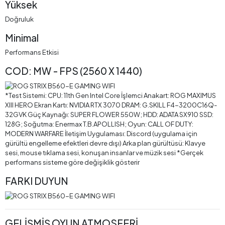
Yüksek
Doğruluk
Minimal
Performans Etkisi
COD: MW - FPS (2560 X 1440)
*Test Sistemi: CPU: 11th Gen Intel Core İşlemci Anakart: ROG MAXIMUS
XIII HERO Ekran Kartı: NVIDIA RTX 3070 DRAM: G.SKILL F4-3200C16Q-
32GVK Güç Kaynağı: SUPER FLOWER 550W; HDD: ADATA SX910 SSD:
128G; Soğutma: Enermax T.B.APOLLISH; Oyun: CALL OF DUTY:
MODERN WARFARE İletişim Uygulaması: Discord (uygulama için
gürültü engelleme efektleri devre dışı) Arka plan gürültüsü: Klavye
sesi, mouse tıklama sesi, konuşan insanlar ve müzik sesi *Gerçek
performans sisteme göre değişiklik gösterir
FARKI DUYUN
GELİŞMİŞ OYUN ATMOSFERİ