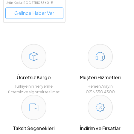
DDR4 Intel Soket 1200 ATX
Ürün Kodu: ROG STRIX B560-E
Anakart
GAMING WIFI
Gelince Haber Ver
Ücretsiz Kargo
Müşteri Hizmetleri
Türkiye’nin her yerine
Hemen Arayın
ücretsiz ve sigortalı teslimat
0216 550 4300
Taksit Seçenekleri
İndirim ve Fırsatlar