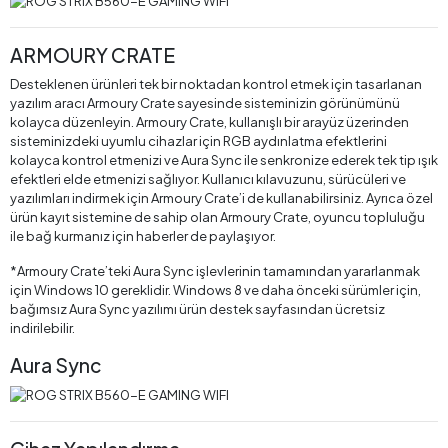
ARMOURY CRATE
Desteklenen ürünleri tek bir noktadan kontrol etmek için tasarlanan
yazılım aracı Armoury Crate sayesinde sisteminizin görünümünü
kolayca düzenleyin. Armoury Crate, kullanışlı bir arayüz üzerinden
sisteminizdeki uyumlu cihazlar için RGB aydınlatma efektlerini
kolayca kontrol etmenizi ve Aura Sync ile senkronize ederek tek tip ışık
efektleri elde etmenizi sağlıyor. Kullanıcı kılavuzunu, sürücüleri ve
yazılımları indirmek için Armoury Crate’i de kullanabilirsiniz. Ayrıca özel
ürün kayıt sistemine de sahip olan Armoury Crate, oyuncu topluluğu
ile bağ kurmanız için haberler de paylaşıyor.
*Armoury Crate’teki Aura Sync işlevlerinin tamamından yararlanmak
için Windows 10 gereklidir. Windows 8 ve daha önceki sürümler için,
bağımsız Aura Sync yazılımı ürün destek sayfasından ücretsiz
indirilebilir.
Aura Sync