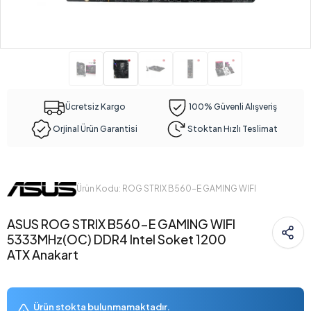
Ücretsiz Kargo
100% Güvenli Alışveriş
Orjinal Ürün Garantisi
Stoktan Hızlı Teslimat
Ürün Kodu: ROG STRIX B560-E GAMING WIFI
ASUS ROG STRIX B560-E GAMING WIFI
5333MHz(OC) DDR4 Intel Soket 1200
ATX Anakart
Ürün stokta bulunmamaktadır.