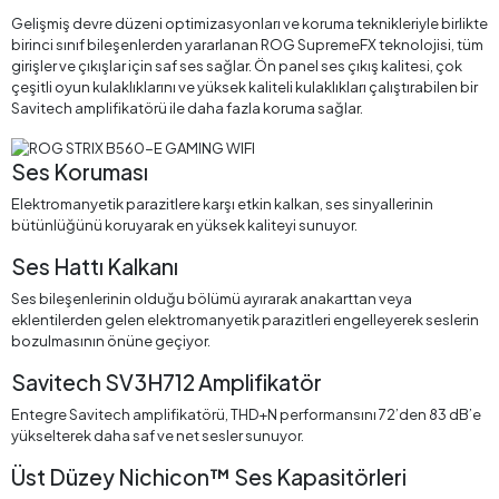
Gelişmiş devre düzeni optimizasyonları ve koruma teknikleriyle birlikte
birinci sınıf bileşenlerden yararlanan ROG SupremeFX teknolojisi, tüm
girişler ve çıkışlar için saf ses sağlar. Ön panel ses çıkış kalitesi, çok
çeşitli oyun kulaklıklarını ve yüksek kaliteli kulaklıkları çalıştırabilen bir
Savitech amplifikatörü ile daha fazla koruma sağlar.
Ses Koruması
Elektromanyetik parazitlere karşı etkin kalkan, ses sinyallerinin
bütünlüğünü koruyarak en yüksek kaliteyi sunuyor.
Ses Hattı Kalkanı
Ses bileşenlerinin olduğu bölümü ayırarak anakarttan veya
eklentilerden gelen elektromanyetik parazitleri engelleyerek seslerin
bozulmasının önüne geçiyor.
Savitech SV3H712 Amplifikatör
Entegre Savitech amplifikatörü, THD+N performansını 72’den 83 dB’e
yükselterek daha saf ve net sesler sunuyor.
Üst Düzey Nichicon™ Ses Kapasitörleri