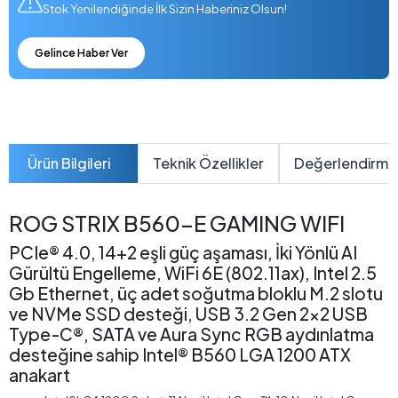
Stok Yenilendiğinde İlk Sizin Haberiniz Olsun!
Gelince Haber Ver
Ürün Bilgileri
Teknik Özellikler
Değerlendirme
ROG STRIX B560-E GAMING WIFI
PCIe® 4.0, 14+2 eşli güç aşaması, İki Yönlü AI
Gürültü Engelleme, WiFi 6E (802.11ax), Intel 2.5
Gb Ethernet, üç adet soğutma bloklu M.2 slotu
ve NVMe SSD desteği, USB 3.2 Gen 2x2 USB
Type-C®, SATA ve Aura Sync RGB aydınlatma
desteğine sahip Intel® B560 LGA 1200 ATX
anakart