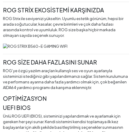
ROG STRİX EKOSİSTEMİ KARŞINIZDA
ROG Strix ile seviyenizi yükseltin. Uyumlu estetik görünüm, hepsi bir
arada soğutucular, kasalar, çevre birimleri ve çok daha fazlası
arasında kontrol ve uyumluluk. ROG size başka hiçbir markada
olmayan sayıda seçenek sunuyor.
ROG SİZE DAHA FAZLASINI SUNAR
ROG’ye özgü yazılım araçları kullanışlı ses ve oyun ayarlarıyla
sisteminizi istediğiniz gibi yapılandırmanızı sağlar. Sistem kurulumuna
ve performans ayarına daha fazla yardımcı olmak için, çok beğenilen
AIDA64 yardımcı programı da karışıma eklenmiştir.
OPTİMİZASYON
UEFI BIOS
Ünlü ROG UEFI (BIOS), sisteminizi yapılandırmak ve ayarlamak için
gereken her şeyi sunar. Kendi sistemini kendisi toplamaya ilk kez
başlayanlar için akıllı şekilde basitleştirilmiş seçenekler sunmasının