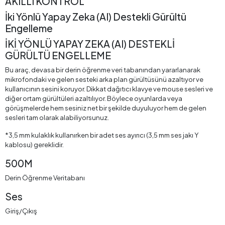
AKILLI KONTROL
İki Yönlü Yapay Zeka (AI) Destekli Gürültü
Engelleme
İKİ YÖNLÜ YAPAY ZEKA (AI) DESTEKLİ
GÜRÜLTÜ ENGELLEME
Bu araç, devasa bir derin öğrenme veri tabanından yararlanarak
mikrofondaki ve gelen sesteki arka plan gürültüsünü azaltıyor ve
kullanıcının sesini koruyor. Dikkat dağıtıcı klavye ve mouse sesleri ve
diğer ortam gürültüleri azaltılıyor. Böylece oyunlarda veya
görüşmelerde hem sesiniz net bir şekilde duyuluyor hem de gelen
sesleri tam olarak alabiliyorsunuz.
*3,5 mm kulaklık kullanırken bir adet ses ayırıcı (3,5 mm ses jakı Y
kablosu) gereklidir.
500M
Derin Öğrenme Veritabanı
Ses
Giriş/Çıkış