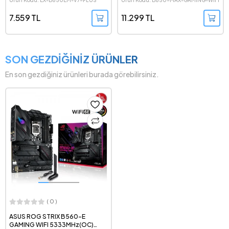
Ürün Kodu: EX-B650EM-V7-PLUS
Ürün Kodu: B850-MAX-GAMING-WIFI
7.559 TL
11.299 TL
SON GEZDİĞİNİZ ÜRÜNLER
En son gezdiğiniz ürünleri burada görebilirsiniz.
( 0 )
ASUS ROG STRIX B560-E
GAMING WIFI 5333MHz(OC)