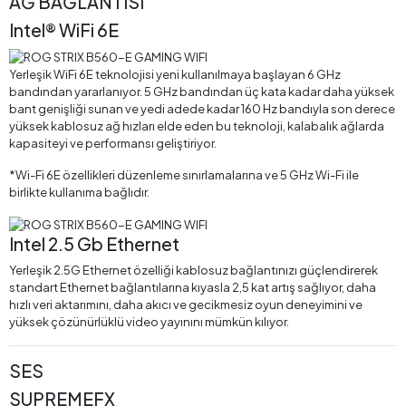
AĞ BAĞLANTISI
Intel® WiFi 6E
Yerleşik WiFi 6E teknolojisi yeni kullanılmaya başlayan 6 GHz
bandından yararlanıyor. 5 GHz bandından üç kata kadar daha yüksek
bant genişliği sunan ve yedi adede kadar 160 Hz bandıyla son derece
yüksek kablosuz ağ hızları elde eden bu teknoloji, kalabalık ağlarda
kapasiteyi ve performansı geliştiriyor.
*Wi-Fi 6E özellikleri düzenleme sınırlamalarına ve 5 GHz Wi-Fi ile
birlikte kullanıma bağlıdır.
Intel 2.5 Gb Ethernet
Yerleşik 2.5G Ethernet özelliği kablosuz bağlantınızı güçlendirerek
standart Ethernet bağlantılarına kıyasla 2,5 kat artış sağlıyor, daha
hızlı veri aktarımını, daha akıcı ve gecikmesiz oyun deneyimini ve
yüksek çözünürlüklü video yayınını mümkün kılıyor.
SES
SUPREMEFX