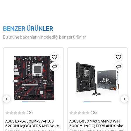
BENZER ÜRÜNLER
Bu ürüne bakanların incelediği benzer ürünler
( 0 )
( 0 )
ASUS EX-B650EM-V7-PLUS
ASUS B850 MAX GAMING WIFI
8200MHz(OC) DDR5 AMD Soket
8000MHz(OC) DDR5 AMD Soket
AM5 mATX Anakart
AM5 ATX Anakart