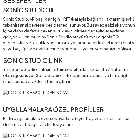
SES EFEKTLERİ
SONİC STUDİO III
Sonic Studio, VR başlıkları için HRFT (kafayla bağlantılı aktarım işlevi*)
tabanlı sanal çevresel ses desteği sunuyor. Bu sayede sizi aksiyonun
içine daha da fazla çeken sürükleyici bir ses deneyimi meydana
geliyor. Kullanımı kolay Sonic Studio arayüzü ayrıca geniş EQ
seçenekleri ve tek tıkla yapılan ön ayarlar sunarak kişisel tercihlerinize
veya başlığınızın özelliklerine uygun ses ayarları yapmanızı sağlıyor.
SONIC STUDIO LINK
Yeni Sonic Studio Link şimdi tüm ses cihazlarınızda efekt kullanma
olanağı sunuyor. Sonic Studio Link düğmesine basın ve tüm bağlı
cihazlarında efektlerin tadını çıkarın.
UYGULAMALARA ÖZEL PROFİLLER
Farklı uygulamalara özel ses ayarları atayın. Böylece her biri tam da
dinlemek istediğiniz şekilde ayarlanır.