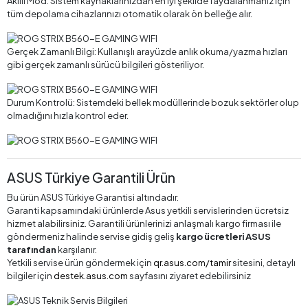
Akıllı Mod: Sistem kaynaklarınızdan en iyi şekilde faydalanmanız için
tüm depolama cihazlarınızı otomatik olarak ön belleğe alır.
Gerçek Zamanlı Bilgi: Kullanışlı arayüzde anlık okuma/yazma hızları
gibi gerçek zamanlı sürücü bilgileri gösteriliyor.
Durum Kontrolü: Sistemdeki bellek modüllerinde bozuk sektörler olup
olmadığını hızla kontrol eder.
ASUS Türkiye Garantili Ürün
Bu ürün ASUS Türkiye Garantisi altındadır.
Garanti kapsamındaki ürünlerde Asus yetkili servislerinden ücretsiz
hizmet alabilirsiniz. Garantili ürünlerinizi anlaşmalı kargo firması ile
göndermeniz halinde servise gidiş geliş
kargo ücretleri ASUS
tarafından
karşılanır.
Yetkili servise ürün göndermek için
qr.asus.com/tamir
sitesini, detaylı
bilgiler için
destek.asus.com
sayfasını ziyaret edebilirsiniz