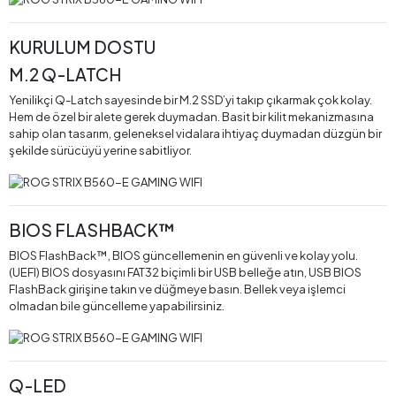
KURULUM DOSTU
M.2 Q-LATCH
Yenilikçi Q-Latch sayesinde bir M.2 SSD’yi takıp çıkarmak çok kolay.
Hem de özel bir alete gerek duymadan. Basit bir kilit mekanizmasına
sahip olan tasarım, geleneksel vidalara ihtiyaç duymadan düzgün bir
şekilde sürücüyü yerine sabitliyor.
BIOS FLASHBACK™
BIOS FlashBack™, BIOS güncellemenin en güvenli ve kolay yolu.
(UEFI) BIOS dosyasını FAT32 biçimli bir USB belleğe atın, USB BIOS
FlashBack girişine takın ve düğmeye basın. Bellek veya işlemci
olmadan bile güncelleme yapabilirsiniz.
Q-LED