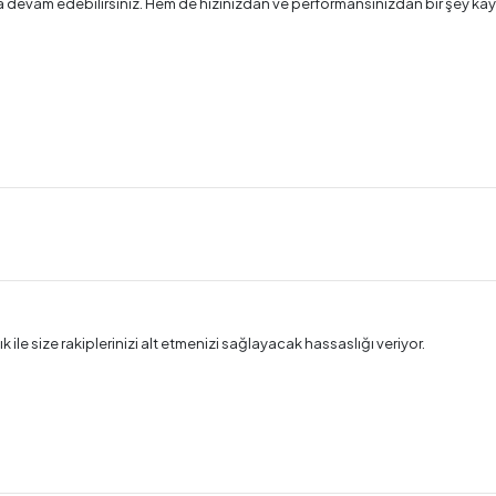
ya devam edebilirsiniz. Hem de hızınızdan ve performansınızdan bir şey 
le size rakiplerinizi alt etmenizi sağlayacak hassaslığı veriyor.