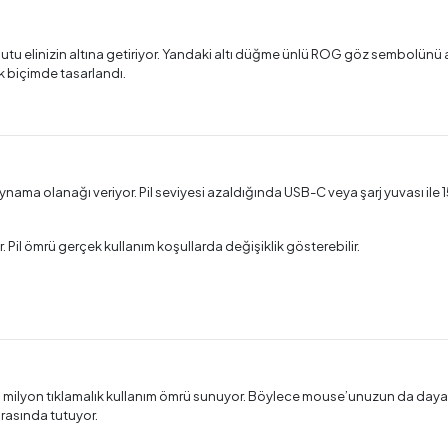
mutu elinizin altına getiriyor. Yandaki altı düğme ünlü ROG göz sembolün
ak biçimde tasarlandı.
ma olanağı veriyor. Pil seviyesi azaldığında USB-C veya şarj yuvası ile 1
r. Pil ömrü gerçek kullanım koşullarda değişiklik gösterebilir.
milyon tıklamalık kullanım ömrü sunuyor. Böylece mouse’unuzun da dayanıklı
arasında tutuyor.