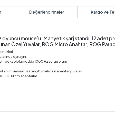
r
Değerlendirmeler
Kargo ve Te
suz oyuncu mouse’u. Manyetik şarj standı, 12 adet 
 Sunan Özel Yuvalar, ROG Micro Anahtar, ROG Parac
çenekleri
odlarında oynayın.
 hem de kablolu modda 1000 Hz sorgu oranı
llanım ömrünü uzatan, ittirmeli özel anahtar yuvaları
nan ROG Micro Anahtarlar