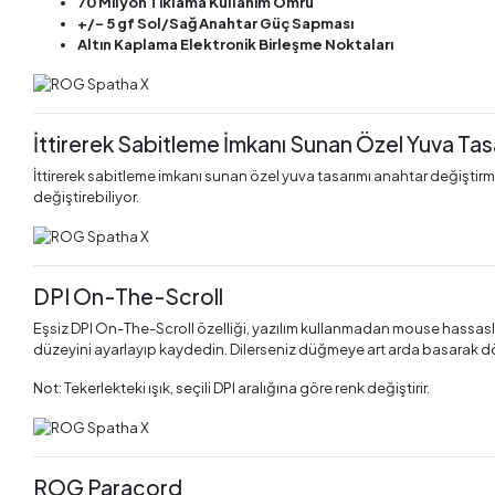
70 Milyon Tıklama Kullanım Ömrü
+/- 5 gf Sol/Sağ Anahtar Güç Sapması
Altın Kaplama Elektronik Birleşme Noktaları
İttirerek Sabitleme İmkanı Sunan Özel Yuva Tas
İttirerek sabitleme imkanı sunan özel yuva tasarımı anahtar değiştirmey
değiştirebiliyor.
DPI On-The-Scroll
Eşsiz DPI On-The-Scroll özelliği, yazılım kullanmadan mouse hassasl
düzeyini ayarlayıp kaydedin. Dilerseniz düğmeye art arda basarak dört 
Not: Tekerlekteki ışık, seçili DPI aralığına göre renk değiştirir.
ROG Paracord