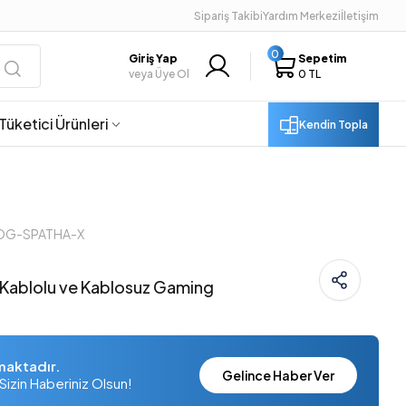
Sipariş Takibi
Yardım Merkezi
İletişim
0
Giriş Yap
Sepetim
veya Üye Ol
0 TL
Tüketici Ürünleri
Kendin Topla
ROG-SPATHA-X
Kablolu ve Kablosuz Gaming
maktadır.
Gelince Haber Ver
Sizin Haberiniz Olsun!