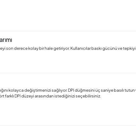
arımı
i son derece kolay bir hale getiriyor. Kullanıcılar baskı gücünü ve tepkiyi 
ığını kolayca değiştirmenizi sağlıyor. DPI düğmesini üç saniye basılı tut
farklı DPI düzeyi arasından istediğinizi seçebilirsiniz.