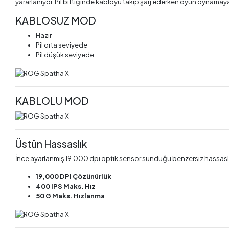
yararlanıyor. Pil bittiğinde kabloyu takıp şarj ederken oyun oynama
KABLOSUZ MOD
Hazır
Pil orta seviyede
Pil düşük seviyede
KABLOLU MOD
Üstün Hassaslık
İnce ayarlanmış 19.000 dpi optik sensör sunduğu benzersiz hassaslık i
19,000 DPI Çözünürlük
400 IPS Maks. Hız
50 G Maks. Hızlanma