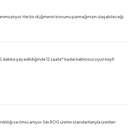
ü anımsatıyor. Her bir düğmenin konumu parmağınızın ulaşabileceği
5 dakika şarj edildiğinde 12 saate* kadar kablosuz oyun keyfi
lığı ve ömrü artıyor. Sıkı ROG üretim standartlarıyla üretilen