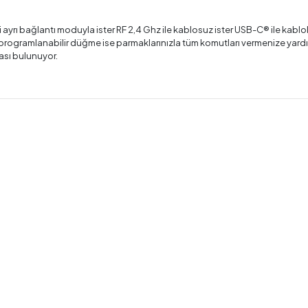
ayrı bağlantı moduyla ister RF 2,4 Ghz ile kablosuz ister USB-C® ile kabl
et programlanabilir düğme ise parmaklarınızla tüm komutları vermenize yard
ası bulunuyor.