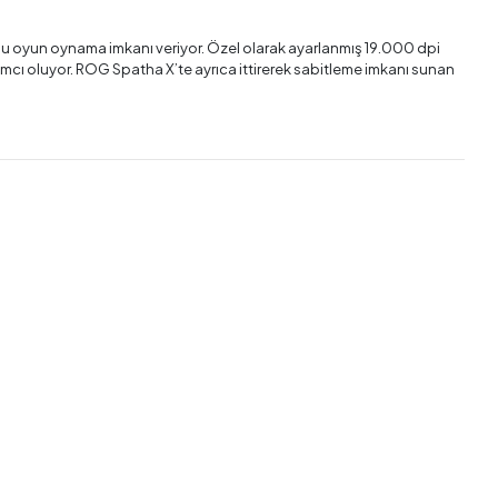
olu oyun oynama imkanı veriyor. Özel olarak ayarlanmış 19.000 dpi
ımcı oluyor. ROG Spatha X’te ayrıca ittirerek sabitleme imkanı sunan