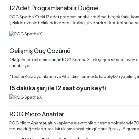
12 Adet Programlanabilir Düğme
ROG Spatha X’teki 12 adet programlanabilir düğme, birçok farklı ko
şekilde özenle belirlendi ve hepsi kullanışlı ve hızlı bir kontrol sunac
Gelişmiş Güç Çözümü
Olağanüstü pil ömrü sunan ROG Spatha X, tek şarjda 67 saat oyun oyna
sunabiliyor.
*Testler Aura aydınlatma ve Pil Bildirimleri modu kapalıyken yapılmıştı
15 dakika şarj ile 12 saat oyun keyfi
ROG Micro Anahtar
ROG Micro Anahtar, altın kaplama elektronik birleşme noktalarıyla 70 
mouse düğmeleri tutarlı bir tıklama hissi için güç aralığını +/- 5 gram 