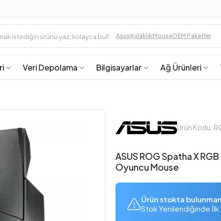
Asus
Kulaklık
Mouse
OEM Paketler
ri
Veri Depolama
Bilgisayarlar
Ağ Ürünleri
Ürün Kodu: 
ASUS ROG Spatha X RGB 
Oyuncu Mouse
Ürün stokta bulunma
Stok Yenilendiğinde İlk 