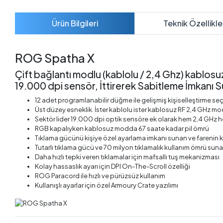
Ürün Bilgileri
Teknik Özellikle
ROG Spatha X
Çift bağlantı modlu (kablolu / 2,4 Ghz) kablo
19.000 dpi sensör, İttirerek Sabitleme İmkanı
12 adet programlanabilir düğme ile gelişmiş kişiselleştirme se
Üst düzey esneklik. İster kablolu ister kablosuz RF 2,4 GHz m
Sektör lider 19.000 dpi optik sensöre ek olarak hem 2,4 GHz
RGB kapalıyken kablosuz modda 67 saate kadar pil ömrü
Tıklama gücünü kişiye özel ayarlama imkanı sunan ve farenin ku
Tutarlı tıklama gücü ve 70 milyon tıklamalık kullanım ömrü su
Daha hızlı tepki veren tıklamalar için mafsallı tuş mekanizması
Kolay hassaslık ayarı için DPI On-The-Scroll özelliği
ROG Paracord ile hızlı ve pürüzsüz kullanım
Kullanışlı ayarlar için özel Armoury Crate yazılımı