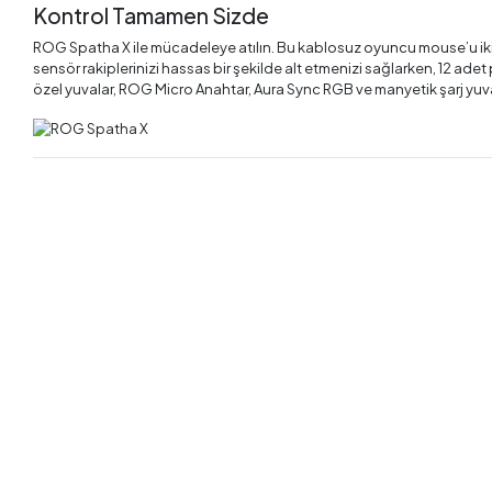
Kontrol Tamamen Sizde
ROG Spatha X ile mücadeleye atılın. Bu kablosuz oyuncu mouse’u iki 
sensör rakiplerinizi hassas bir şekilde alt etmenizi sağlarken, 12 ad
özel yuvalar, ROG Micro Anahtar, Aura Sync RGB ve manyetik şarj yuv