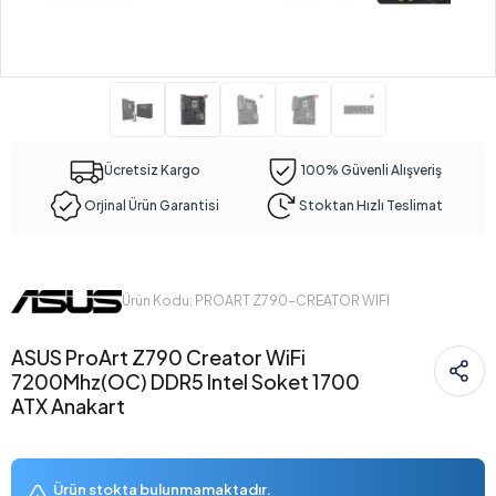
Ücretsiz Kargo
100% Güvenli Alışveriş
Orjinal Ürün Garantisi
Stoktan Hızlı Teslimat
Ürün Kodu: PROART Z790-CREATOR WIFI
ASUS ProArt Z790 Creator WiFi
7200Mhz(OC) DDR5 Intel Soket 1700
ATX Anakart
Ürün stokta bulunmamaktadır.