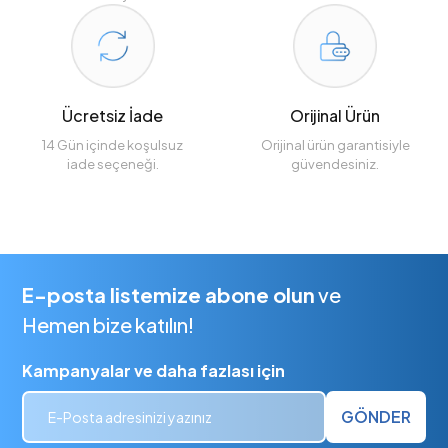
Ücretsiz İade
Orijinal Ürün
14 Gün içinde koşulsuz
Orijinal ürün garantisiyle
iade seçeneği.
güvendesiniz.
E-posta listemize abone olun
ve
Hemen bize katılın!
Kampanyalar ve daha fazlası için
GÖNDER