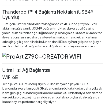
Thunderbolt™ 4 Bağlantı Noktaları (USB4®
Uyumlu)
Tüm içerik üretim cihazlarınıza bağlanan ve 40 Gbps çift yönlü veri
aktarımı sağlayan iki USB4® bağlantı noktasıyla yaratıcılığa giriş
yapın. Yüksek renk doğruluğuna sahip bir 8K ya da iki adet 4K monitör
ile yaratıcı işlerinizi daha da öteye taşımak için harici ekran kartınızı
arka giriş/çıkış panelinde bulunan dahili DisplayPort girişine bağlayın
ve Thunderbolt 4 bağlantısı aracılığıyla video çıkışını yönlendirin.
Ultra Hızlı Ağ Bağlantısı
WiFi 6E
Yerleşik WiFi 6E teknolojisi yeni kullanılmaya başlayan 6 GHz
bandından yararlanıyor. 5 GHz bandından üç kata kadar daha yüksek
bant genişliği sunan ve yedi adede kadar 160 Hz bandıyla son derece
yüksek kablosuz ağ hızları elde eden bu teknoloji, kalabalık ağlarda
kapasiteyi ve performansı geliştiriyor.