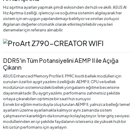
Hız aşırtma ayarları yapmak şimdi eskisinden de hızlı ve akıllı. ASUS AI
Hız Aşırtma özelliği, işlemciyi ve soğutma sistemini algılayarak her
sistem için en uygun yapılandırmayı belirliyor ve sınırları zorluyor.
Algılanan değerler otomatik olarak etkinleştirilebilir veya ileri
denemeler için referans alınabilir.
DDR5'in Tüm Potansiyelini AEMP II ile Açığa
Çıkarın
ASUS Enhanced Memory Profile II, PMIC kısıtlı bellek modülleri için
sunulan özel bir aygıt yazılımı özelliğidir. AEMP II, CPU ve bellek
modülünün sisteminizdeki bellek yongalarını eğitme becerisine
dayanmaktadır. Bu aygıt yazılımı, performansı zahmetsiz şekilde
ortaya çıkarabilen optimize bir saat hızı sunuyor.
Esnek bir eğitim metoduyla oluşturulan AEMP II, yalnızca belleği temel
ayarların üzerine ayarlamakla kalmıyor aynı zamanda sistem
çalışmasının kararlılığını da korumayı kolaylaştırıyor. İster giriş seviyesi
modüllerinden en iyi şekilde faydalanın isterseniz de yüksek hızlı bir
kiti üstün performans için ayarlayın.