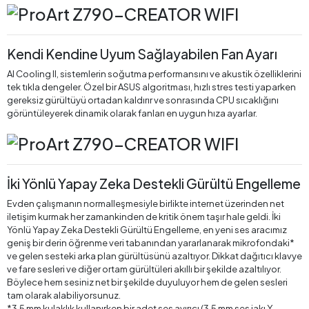
Kendi Kendine Uyum Sağlayabilen Fan Ayarı
AI Cooling II, sistemlerin soğutma performansını ve akustik özelliklerini
tek tıkla dengeler. Özel bir ASUS algoritması, hızlı stres testi yaparken
gereksiz gürültüyü ortadan kaldırır ve sonrasında CPU sıcaklığını
görüntüleyerek dinamik olarak fanları en uygun hıza ayarlar.
İki Yönlü Yapay Zeka Destekli Gürültü Engelleme
Evden çalışmanın normalleşmesiyle birlikte internet üzerinden net
iletişim kurmak her zamankinden de kritik önem taşır hale geldi. İki
Yönlü Yapay Zeka Destekli Gürültü Engelleme, en yeni ses aracımız
geniş bir derin öğrenme veri tabanından yararlanarak mikrofondaki*
ve gelen sesteki arka plan gürültüsünü azaltıyor. Dikkat dağıtıcı klavye
ve fare sesleri ve diğer ortam gürültüleri akıllı bir şekilde azaltılıyor.
Böylece hem sesiniz net bir şekilde duyuluyor hem de gelen sesleri
tam olarak alabiliyorsunuz.
*3,5 mm kulaklık kullanırken bir adet ses ayırıcı (3,5 mm ses jakı Y