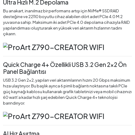
Ultra Hızlı M.2 Depolama
Bu anakart, inanılmaz bir performans artışı için NVMe® SSD RAID
desteğine ve 22110 boyutlu cihaz alabilen dört adet PCIe 4.0 M.2
yuvasına sahip. Maksimum iki adet PCIe 4.0 depolama cihazıyla RAID
yapılandırması oluşturarak en yüksek veri aktarım hızlarının tadını
çıkarın.
Quick Charge 4+ Özellikli USB 3.2 Gen 2x2 Ön
Panel Bağlantısı
USB 3.2 Gen 2x2, yapılan veri aktarımlarının hızını 20 Gbps maksimum
hıza ulaştırıyor. Bu başlık ayrıca 6 pimli bağlantı noktasına takılı PCIe
güç kaynağı kablosu kullanarak grafik tabletinizi veya mobil cihazınızı
60 watt’a kadar hızlı şarj edebilen Quick Charge 4+ teknolojisi
barındırıyor.
AI Hız Aşırtma