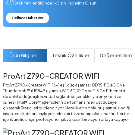
Stok Yenilendiğinde İlk Sizin Haberiniz Olsun!
Gelince Haber Ver
Ürün Bilgileri
Teknik Özellikler
Değerlendirme
ProArt Z790-CREATOR WIFI
ProArt Z790-Creator WiFi, 16+1 eşli güç aşaması, DDR5, PCIe 5.0 ve
Thunderbolt™ (USB4® uyumlu),WiFi 6E, 10 Gb ve 2.5 Gb Ethernet’in
de dahil olduğu ışık hızında bağlantı seçenekleriyle en yeni 13 ve
12.nesil Intel® Core™ işlemcilerin performansını en üst düzeye
çıkararak üreticileri güçlendiriyor. Metalik altın dokunuşların süslediği
siyah renk katmanlarıyla yükselen bir tarza sahip olan anakart, her tür
içerik üreticisi için profesyonel, şık ve kesin bir vizyon ortaya koyuyor.