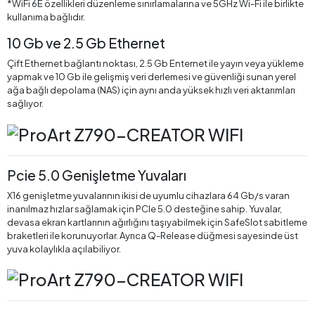
*WiFi 6E özellikleri düzenleme sınırlamalarına ve 5GHz Wi-Fi ile birlikte
kullanıma bağlıdır.
10 Gb ve 2.5 Gb Ethernet
Çift Ethernet bağlantı noktası, 2.5 Gb Enternet ile yayın veya yükleme
yapmak ve 10 Gb ile gelişmiş veri derlemesi ve güvenliği sunan yerel
ağa bağlı depolama (NAS) için aynı anda yüksek hızlı veri aktarımları
sağlıyor.
Pcie 5.0 Genişletme Yuvaları
X16 genişletme yuvalarının ikisi de uyumlu cihazlara 64 Gb/s varan
inanılmaz hızlar sağlamak için PCIe 5.0 desteğine sahip. Yuvalar,
devasa ekran kartlarının ağırlığını taşıyabilmek için SafeSlot sabitleme
braketleri ile korunuyorlar. Ayrıca Q-Release düğmesi sayesinde üst
yuva kolaylıkla açılabiliyor.