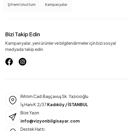
Şifremi Unuttum
Kampanyalar
Bizi Takip Edin
Kampanyalar, yeni ürünler ve bilgilendirmeler için bizi sosyal
medyada takip edin.
Rıhtım Cad.Başçavuş Sk. Yazıcıoğlu
İş Hanı K:2/37
Kadıköy / İSTANBUL
Bize Yazın
info@vizyonbilgisayar.com
Destek Hattı: