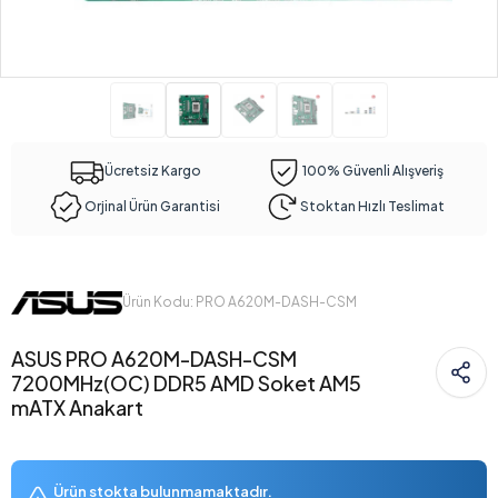
Ücretsiz Kargo
100% Güvenli Alışveriş
Orjinal Ürün Garantisi
Stoktan Hızlı Teslimat
Ürün Kodu: PRO A620M-DASH-CSM
ASUS PRO A620M-DASH-CSM
7200MHz(OC) DDR5 AMD Soket AM5
mATX Anakart
Ürün stokta bulunmamaktadır.