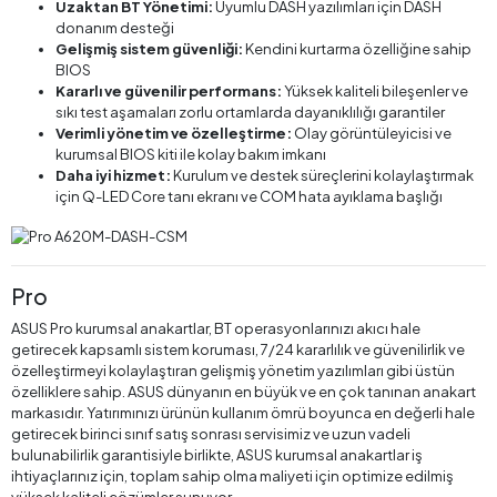
Uzaktan BT Yönetimi:
Uyumlu DASH yazılımları için DASH
donanım desteği
Gelişmiş sistem güvenliği:
Kendini kurtarma özelliğine sahip
BIOS
Kararlı ve güvenilir performans:
Yüksek kaliteli bileşenler ve
sıkı test aşamaları zorlu ortamlarda dayanıklılığı garantiler
Verimli yönetim ve özelleştirme:
Olay görüntüleyicisi ve
kurumsal BIOS kiti ile kolay bakım imkanı
Daha iyi hizmet:
Kurulum ve destek süreçlerini kolaylaştırmak
için Q-LED Core tanı ekranı ve COM hata ayıklama başlığı
Pro
ASUS Pro kurumsal anakartlar, BT operasyonlarınızı akıcı hale
getirecek kapsamlı sistem koruması, 7/24 kararlılık ve güvenilirlik ve
özelleştirmeyi kolaylaştıran gelişmiş yönetim yazılımları gibi üstün
özelliklere sahip. ASUS dünyanın en büyük ve en çok tanınan anakart
markasıdır. Yatırımınızı ürünün kullanım ömrü boyunca en değerli hale
getirecek birinci sınıf satış sonrası servisimiz ve uzun vadeli
bulunabilirlik garantisiyle birlikte, ASUS kurumsal anakartlar iş
ihtiyaçlarınız için, toplam sahip olma maliyeti için optimize edilmiş