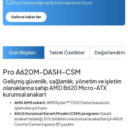
Stok Yenilendiğinde İlk Sizin Haberiniz Olsun!
Gelince Haber Ver
Ürün Bilgileri
Teknik Özellikler
Değerlendirme
Pro A620M-DASH-CSM
Gelişmiş güvenlik, sağlamlık, yönetim ve işletim
olanaklarına sahip AMD B620 Micro-ATX
kurumsal anakart
AMD AM5 soketi:
AMD Ryzen™ 7000 Serisi masaüstü
işlemciler için hazır
ASUS Kurumsal Kararlı Model (CSM) programı:
Kararlı
anakart tedariği, EOL bildirimi ve kurumsal anakartlar için ASUS
Control Center Express BT yazılımı