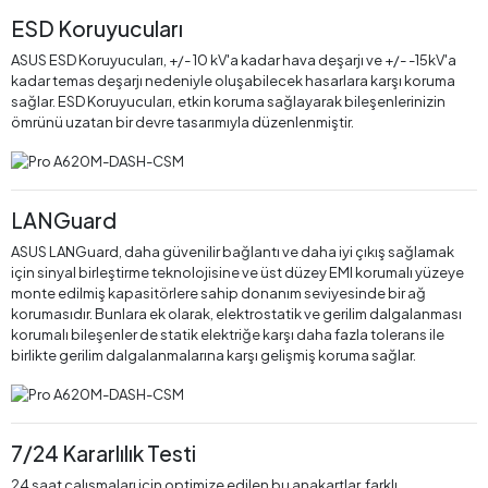
ESD Koruyucuları
ASUS ESD Koruyucuları, +/- 10 kV'a kadar hava deşarjı ve +/- -15kV'a
kadar temas deşarjı nedeniyle oluşabilecek hasarlara karşı koruma
sağlar. ESD Koruyucuları, etkin koruma sağlayarak bileşenlerinizin
ömrünü uzatan bir devre tasarımıyla düzenlenmiştir.
LANGuard
ASUS LANGuard, daha güvenilir bağlantı ve daha iyi çıkış sağlamak
için sinyal birleştirme teknolojisine ve üst düzey EMI korumalı yüzeye
monte edilmiş kapasitörlere sahip donanım seviyesinde bir ağ
korumasıdır. Bunlara ek olarak, elektrostatik ve gerilim dalgalanması
korumalı bileşenler de statik elektriğe karşı daha fazla tolerans ile
birlikte gerilim dalgalanmalarına karşı gelişmiş koruma sağlar.
7/24 Kararlılık Testi
24 saat çalışmaları için optimize edilen bu anakartlar, farklı