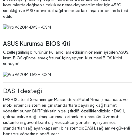
konumlarda değişen sıcaklık ve neme dayanabilmeleri için 45°C
sıcaklığa ve %80 oranında bağıl neme kadar ulaşan ortamlarda test
edildi.
ASUS Kurumsal BIOS Kiti
Özelleştirilmiş bir ürünün kullanıcılara etkisinin önemini iyi bilen ASUS,
kısmi BIOS güncelleme çözümü için yepyeni Kurumsal BIOS Kitini
sunuyor!
DASH desteği
DASH (Sistem Donanımı için Masaüstü ve Mobil Mimari),masaüstü ve
mobil istemci sistemleri için standartlara dayalı açık ağ hizmet
yönetimi sunan DMTF şirketinin geliştirdiği özellikler dizisidir. DASH,
çok satıcılı ve dağıtılmış kurumsal ortamlarda masaüstü ve mobil
sistemlerin güvenli bant dışı ve uzaktan yönetimi için yeni nesil
standartları sağlayan kapsamlı bir sistemdir. DASH, sağlam ve güvenli
bant dışı yönetim olanağı verir.