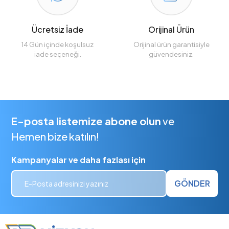
Ücretsiz İade
Orijinal Ürün
14 Gün içinde koşulsuz
Orijinal ürün garantisiyle
iade seçeneği.
güvendesiniz.
E-posta listemize abone olun
ve
Hemen bize katılın!
Kampanyalar ve daha fazlası için
GÖNDER