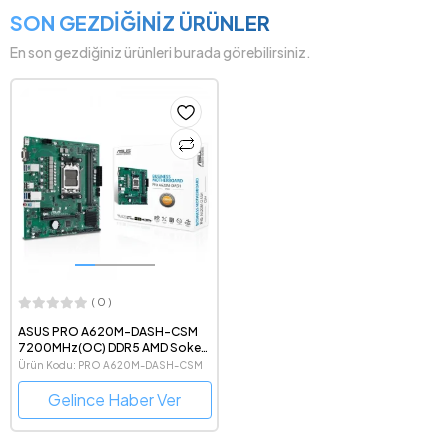
SON GEZDİĞİNİZ ÜRÜNLER
En son gezdiğiniz ürünleri burada görebilirsiniz.
( 0 )
ASUS PRO A620M-DASH-CSM
7200MHz(OC) DDR5 AMD Soket
AM5 mATX Anakart
Ürün Kodu: PRO A620M-DASH-CSM
Gelince Haber Ver