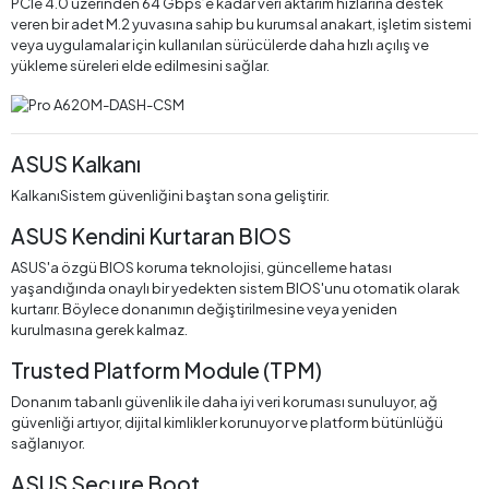
PCIe 4.0 üzerinden 64 Gbps’e kadar veri aktarım hızlarına destek
veren bir adet M.2 yuvasına sahip bu kurumsal anakart, işletim sistemi
veya uygulamalar için kullanılan sürücülerde daha hızlı açılış ve
yükleme süreleri elde edilmesini sağlar.
ASUS Kalkanı
KalkanıSistem güvenliğini baştan sona geliştirir.
ASUS Kendini Kurtaran BIOS
ASUS'a özgü BIOS koruma teknolojisi, güncelleme hatası
yaşandığında onaylı bir yedekten sistem BIOS'unu otomatik olarak
kurtarır. Böylece donanımın değiştirilmesine veya yeniden
kurulmasına gerek kalmaz.
Trusted Platform Module (TPM)
Donanım tabanlı güvenlik ile daha iyi veri koruması sunuluyor, ağ
güvenliği artıyor, dijital kimlikler korunuyor ve platform bütünlüğü
sağlanıyor.
ASUS Secure Boot