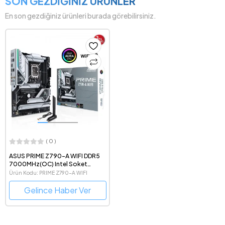
SON GEZDİĞİNİZ ÜRÜNLER
En son gezdiğiniz ürünleri burada görebilirsiniz.
( 0 )
ASUS PRIME Z790-A WIFI DDR5
7000MHz(OC) Intel Soket
LGA1700 ATX Anakart
Ürün Kodu: PRIME Z790-A WIFI
Gelince Haber Ver