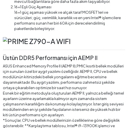
mevcut bağlantılara göre daha fazla akım taşıyabiliyor.
16+1 Eşli Güç Aşaması
16+1 güç aşaması yüksek ve alçak taraf MOSFET’leri ve
sürücüleri; güç, verimlilik, kararlılık ve en yeni Intel® işlemcilere
performans sunan her biri 60A için derecelendirilmiş
paketlerde birleştiriyor.
Üstün DDR5 Performansı için AEMP II
ASUS Enhanced Memory Profile II (AEMP II),PMIC kısıtlı bellek modülleri
için sunulan özel bir aygıt yazılımı özelliğidir. AEMP II, CPU ve bellek
modülünün kitinizdeki bellek yongalarını eğitme becerisine
dayanmaktadır. Bu aygıt yazılımı, performansı zahmetsiz şekilde
ortaya çıkarabilen optimize bir saat hızı sunuyor.
Esnek bir eğitim metoduyla oluşturulan AEMP II, yalnızca belleği temel
ayarların üzerine ayarlamakla kalmıyor aynı zamanda sistem
çalışmasının kararlılığını da korumayı kolaylaştırıyor. İster giriş seviyesi
modüllerinden en iyi şekilde faydalanın isterseniz de yüksek hızlı bir
kiti üstün performans için ayarlayın.
*Sonuçlar, CPU ve bellek modüllerinizin özelliklerine göre değişiklik
gösterebilir. **Karşılaştırma tablosu, Intel® i9-13900K işlemci ve