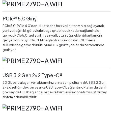
PCIe® 5.0 Girişi
PCIe 5.0, PCIe 4.0’dan iki kat daha hızlı veri aktarım hızı sağlayarak,
yeni veri ağırlıklı görevlerle başa çıkabilecek kadar sağlam hale
geliyor. PCIe 5.0, geliştirilmiş sinyal bütünlüğü, eklenti kartları için
geriye dönük uyumlu CEM bağlantıları ve önceki PCI Express
sürümlerine geriye dönük uyumluluk gibi faydaları da beraberinde
getiriyor.
USB 3.2 Gen 2x2 Type-C®
20 Gbps’e ulaşan veri aktarım hızlarına sahip ultra hızlı USB 3.2 Gen
2x2 özelliğindeki ön ve arka USB Type-C bağlantı noktaları da dahil
çok sayıda USB bağlantısı ile çevre birimleriyle donatılmış üst düzey
sistemler kurabilirsiniz.