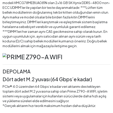
modeli HMCG78MEBUA081N olan 2x16 GB SK Hynix DDR5-4800 non-
ECC UDIMM’ler ile yapılan bir teste dayanmaktadır. ***Lütfen tüm
bellek modüllerinin doğrulanmış tek bir kitten olduğundan emin olun.
Aynı marka ve model olsalar bile birden fazla kitin DIMM’lerini
birleştirmeyiniz. DIMM’leri karıştırmak ve eşleştirmek sistem başlatma
hatalarına sebebiyet verebilir ve uyumluluk garanti edilemez.
***DIMM’leri her zaman aynı CAS gecikmesine sahip olarak kurun. En
uygun uyumluluk için, aynı satıcıdan alınan aynı sürüm veya tarih
koduna (D/C) sahip bellek modülleri kurmanızı öneririz. Doğru bellek
modüllerini almak için mağazayla iletişime geçin.
DEPOLAMA
Dört adet M.2 yuvası (64 Gbps’e kadar)
PCIe® 4.0 üzerinden 64 Gbps’e kadar veri aktarımı destekleyen
toplam dört adet M.2 yuvasına sahip olan Prime Z790-A WIFI, işletim
sistemi veya uygulamalar için kullanılan sürücülerde daha hızlı açılış
ve yükleme süreleri elde edilmesini sağlıyor.
*Gerçek aktarım hızı teorik maksimum hızdan daha düşüktür.