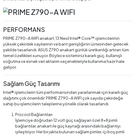
PERFORMANS
PRIME Z790-A WIFI anakart, 13.Nesil Intel® Core™ işlemcilerinin
yüksek çekirdek sayılarının ve bant genişliğinin üstesinden gelecek
şekilde tasarlandı. ASUS Z790 anakart günlük üretkenliği artıran tüm
temel özellikleri sunuyor. Böylece sisteminiz kararlı güç, kullanışlı
soğutma ve esnek veri aktarım seçenekleriyle kullanıma hazır hale
geliyor.
Sağlam Güç Tasarımı
Intel® işlemcilerin tüm performansından yararlanmak için kararlı güç
dağıtımı çok önemlidir. PRIME Z790-A WIFI çok sayıda çekirdeğe
sahip bu işlemcilerin taleplerine yönelik olarak tasarlandı.
Procool Bağlantıları
İşlemciye doğrudan 12 volt güç sağlayan özel 8+8 pimli
bağlantılar, anakart ile güç kaynağı arasındaki bağlantıyı
iyileştiriyor. Her bir jakta bulunan sağlam pimler, içi boş pimli