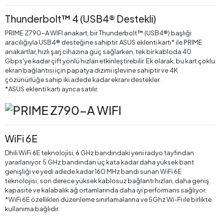
Thunderbolt™ 4 (USB4® Destekli)
PRIME Z790-A WIFI anakart, bir Thunderbolt™ (USB4®) başlığı
aracılığıyla USB4® desteğine sahiptir. ASUS eklenti kartı* ile PRIME
anakartlar, hızlı şarj cihazına güç sağlarken, tek bir kabloda 40
Gbps'ye kadar çift yönlü hızları etkinleştirebilir. Ek olarak, bu kart çoklu
ekran bağlantısı için papatya dizimi işlevine sahiptir ve 4K
çözünürlüğe sahip iki adede kadar ekranı destekler.
*ASUS eklenti kartı ayrıca satılır.
WiFi 6E
Dhili WiFi 6E teknolojisi, 6 GHz bandındaki yeni radyo tayfından
yararlanıyor. 5 GHz bandından üç kata kadar daha yüksek bant
genişliği ve yedi adede kadar 160 MHz bandı sunan WiFi 6E
teknolojisi; son derece yüksek kablosuz bağlantı hızları, daha geniş
kapasite ve kalabalık ağ ortamlarında daha iyi performans sağlıyor.
*WiFi 6E özellikleri düzenleme sınırlamalarına ve 5Ghz Wi-Fi ile birlikte
kullanıma bağlıdır.