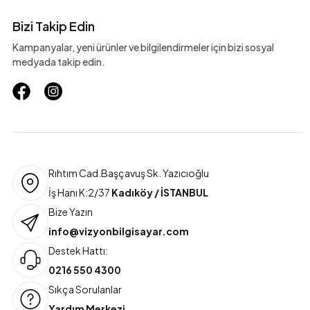
Bizi Takip Edin
Kampanyalar, yeni ürünler ve bilgilendirmeler için bizi sosyal
medyada takip edin.
Rıhtım Cad.Başçavuş Sk. Yazıcıoğlu
İş Hanı K:2/37
Kadıköy / İSTANBUL
Bize Yazın
info@vizyonbilgisayar.com
Destek Hattı:
0216 550 4300
Sıkça Sorulanlar
Yardım Merkezi