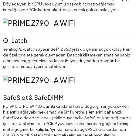
Böylece yeni bir GPU veya uyumlu başka bir cihaz bağlamak
istediğinizde PCIe kartı anakarttan çıkarmak çok kolaylaşıyor.
Q-Latch
Yenilikçi Q-Latch sayesinde M.2 SSD’yi takıp çıkarmak çok kolay. Hem
de özel bir alete gerek duymadan. Basit bir kilit mekanizmasına sahip
olan tasarım, geleneksel vidalara ihtiyaç duymadan düzgün bir
şekilde sürücüyü yerine sabitliyor.
SafeSlot & SafeDIMM
PCIe® 5.0, PCIe® 4.0’dan iki kat daha hızlı olduğu için en yüksek veri
hızlarını sağlayabilmek amacıyla SMT üretim işlemlerini daha hızlı
SafeSlot elde edebilecek şekilde uyarladık. SafeSlot, kartı sağlam bir
şekilde tutabilmek için PCIe® yuvasına eklenmiş olan güçlendirilmiş
metal geçmeli bir kalıptır. Aynı zamanda, seçili ASUS anakartlarında
ASUS’un güçlü SafeDIMM geçmeli kalıpları bellek modüllerini