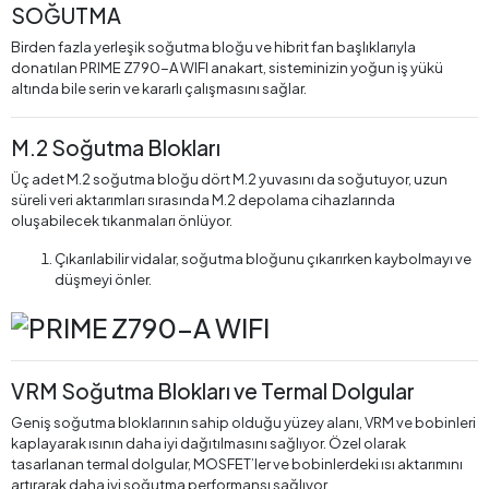
SOĞUTMA
Birden fazla yerleşik soğutma bloğu ve hibrit fan başlıklarıyla
donatılan PRIME Z790-A WIFI anakart, sisteminizin yoğun iş yükü
altında bile serin ve kararlı çalışmasını sağlar.
M.2 Soğutma Blokları
Üç adet M.2 soğutma bloğu dört M.2 yuvasını da soğutuyor, uzun
süreli veri aktarımları sırasında M.2 depolama cihazlarında
oluşabilecek tıkanmaları önlüyor.
Çıkarılabilir vidalar, soğutma bloğunu çıkarırken kaybolmayı ve
düşmeyi önler.
VRM Soğutma Blokları ve Termal Dolgular
Geniş soğutma bloklarının sahip olduğu yüzey alanı, VRM ve bobinleri
kaplayarak ısının daha iyi dağıtılmasını sağlıyor. Özel olarak
tasarlanan termal dolgular, MOSFET’ler ve bobinlerdeki ısı aktarımını
artırarak daha iyi soğutma performansı sağlıyor.