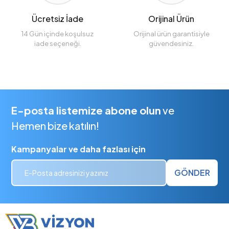
Ücretsiz İade
Orijinal Ürün
14 Gün içinde koşulsuz
Orijinal ürün garantisiyle
iade seçeneği.
güvendesiniz.
E-posta listemize abone olun
ve
Hemen bize katılın!
Kampanyalar ve daha fazlası için
GÖNDER