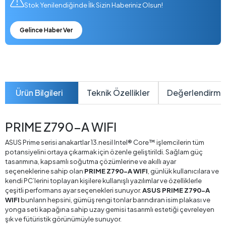
Stok Yenilendiğinde İlk Sizin Haberiniz Olsun!
Gelince Haber Ver
Ürün Bilgileri
Teknik Özellikler
Değerlendirme
PRIME Z790-A WIFI
ASUS Prime serisi anakartlar 13.nesil Intel® Core™ işlemcilerin tüm
potansiyelini ortaya çıkarmak için özenle geliştirildi. Sağlam güç
tasarımına, kapsamlı soğutma çözümlerine ve akıllı ayar
seçeneklerine sahip olan
PRIME Z790-A WIFI
, günlük kullanıcılara ve
kendi PC’lerini toplayan kişilere kullanışlı yazılımlar ve özelliklerle
çeşitli performans ayar seçenekleri sunuyor.
ASUS PRIME Z790-A
WIFI
bunların hepsini, gümüş rengi tonlar barındıran isim plakası ve
yonga seti kapağına sahip uzay gemisi tasarımlı estetiği çevreleyen
şık ve fütüristik görünümüyle sunuyor.