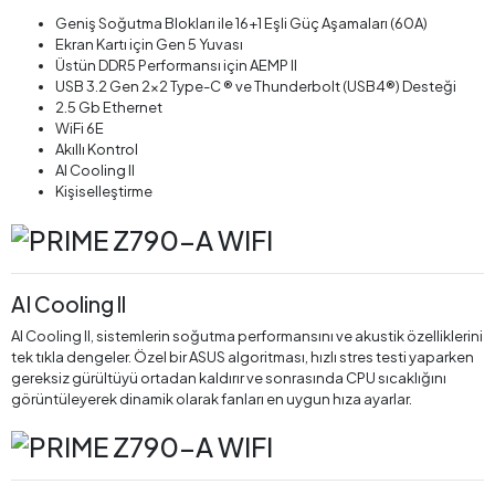
Geniş Soğutma Blokları ile 16+1 Eşli Güç Aşamaları (60A)
Ekran Kartı için Gen 5 Yuvası
Üstün DDR5 Performansı için AEMP II
USB 3.2 Gen 2x2 Type-C ® ve Thunderbolt (USB4®) Desteği
2.5 Gb Ethernet
WiFi 6E
Akıllı Kontrol
Al Cooling II
Kişiselleştirme
AI Cooling ll
AI Cooling II, sistemlerin soğutma performansını ve akustik özelliklerini
tek tıkla dengeler. Özel bir ASUS algoritması, hızlı stres testi yaparken
gereksiz gürültüyü ortadan kaldırır ve sonrasında CPU sıcaklığını
görüntüleyerek dinamik olarak fanları en uygun hıza ayarlar.