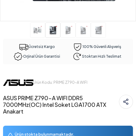
Ücretsiz Kargo
100% Güvenli Alışveriş
Orjinal Ürün Garantisi
Stoktan Hızlı Teslimat
Ürün Kodu: PRIME Z790-A WIFI
ASUS PRIME Z790-A WIFI DDR5
7000MHz(OC) Intel Soket LGA1700 ATX
Anakart
Ürün stokta bulunmamaktadır.