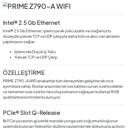
Intel® 2.5 Gb Ethernet
Intel® 2.5 Gb Ethernet, işlemciye ek yükü azaltır ve olağanüstü
düzeyde yüksek TCP ve UDP çıkışıyla daha hızlı ve akıcı veri aktarımı
yapılmasını sağlar.
İşlemcide Düşük İş Yükü
Yüksek TCP ve UDP Çıkışı
ÖZELLEŞTİRME
PRIME Z790-A WIFI anakartlar tüm deneyimleri geliştirecek ince
ayrıntılara sahip. Bunlar arasında net ses kalitesi sunan özel kodekler
ve tamamen size özel bir tarz oluşturmanızı sağlayan kullanışlı RGB
aydınlatma kontrolleri bulunuyor.
PCIe® Slot Q-Release
İlk PCIe yuvasının güvenlik mandalı yonga seti soğutma bloğunun
üzerinde bulunan fiziksel bir düğme sayesinde tek dokunuşta açılıyor.