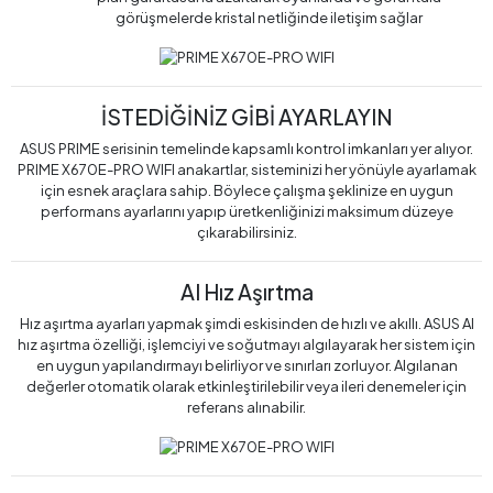
görüşmelerde kristal netliğinde iletişim sağlar
İSTEDİĞİNİZ GİBİ AYARLAYIN
ASUS PRIME serisinin temelinde kapsamlı kontrol imkanları yer alıyor.
PRIME X670E-PRO WIFI anakartlar, sisteminizi her yönüyle ayarlamak
için esnek araçlara sahip. Böylece çalışma şeklinize en uygun
performans ayarlarını yapıp üretkenliğinizi maksimum düzeye
çıkarabilirsiniz.
AI Hız Aşırtma
Hız aşırtma ayarları yapmak şimdi eskisinden de hızlı ve akıllı. ASUS AI
hız aşırtma özelliği, işlemciyi ve soğutmayı algılayarak her sistem için
en uygun yapılandırmayı belirliyor ve sınırları zorluyor. Algılanan
değerler otomatik olarak etkinleştirilebilir veya ileri denemeler için
referans alınabilir.