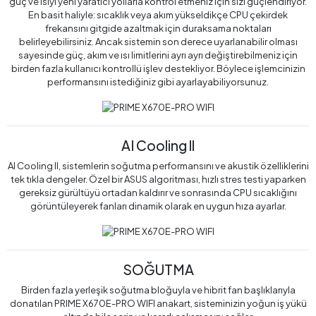
güç ve ısıyı yeni yaratıcı yollarla kontrol etmeniz için sizi güçlendiriyor.
En basit haliyle: sıcaklık veya akım yükseldikçe CPU çekirdek
frekansını gitgide azaltmak için duraksama noktaları
belirleyebilirsiniz. Ancak sistemin son derece uyarlanabilir olması
sayesinde güç, akım ve ısı limitlerini ayrı ayrı değiştirebilmeniz için
birden fazla kullanıcı kontrollü işlev destekliyor. Böylece işlemcinizin
performansını istediğiniz gibi ayarlayabiliyorsunuz.
AI Cooling ll
AI Cooling II, sistemlerin soğutma performansını ve akustik özelliklerini
tek tıkla dengeler. Özel bir ASUS algoritması, hızlı stres testi yaparken
gereksiz gürültüyü ortadan kaldırır ve sonrasında CPU sıcaklığını
görüntüleyerek fanları dinamik olarak en uygun hıza ayarlar.
SOĞUTMA
Birden fazla yerleşik soğutma bloğuyla ve hibrit fan başlıklarıyla
donatılan PRIME X670E-PRO WIFI anakart, sisteminizin yoğun iş yükü