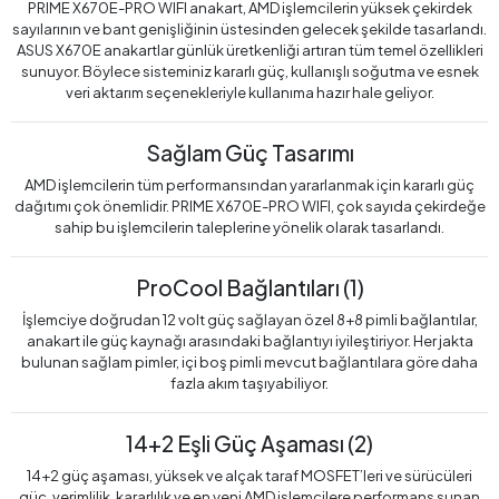
PRIME X670E-PRO WIFI anakart, AMD işlemcilerin yüksek çekirdek
sayılarının ve bant genişliğinin üstesinden gelecek şekilde tasarlandı.
ASUS X670E anakartlar günlük üretkenliği artıran tüm temel özellikleri
sunuyor. Böylece sisteminiz kararlı güç, kullanışlı soğutma ve esnek
veri aktarım seçenekleriyle kullanıma hazır hale geliyor.
Sağlam Güç Tasarımı
AMD işlemcilerin tüm performansından yararlanmak için kararlı güç
dağıtımı çok önemlidir. PRIME X670E-PRO WIFI, çok sayıda çekirdeğe
sahip bu işlemcilerin taleplerine yönelik olarak tasarlandı.
ProCool Bağlantıları (1)
İşlemciye doğrudan 12 volt güç sağlayan özel 8+8 pimli bağlantılar,
anakart ile güç kaynağı arasındaki bağlantıyı iyileştiriyor. Her jakta
bulunan sağlam pimler, içi boş pimli mevcut bağlantılara göre daha
fazla akım taşıyabiliyor.
14+2 Eşli Güç Aşaması (2)
14+2 güç aşaması, yüksek ve alçak taraf MOSFET’leri ve sürücüleri
güç, verimlilik, kararlılık ve en yeni AMD işlemcilere performans sunan