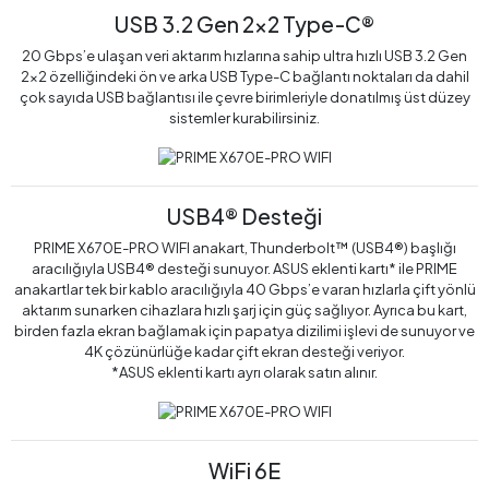
USB 3.2 Gen 2x2 Type-C®
20 Gbps’e ulaşan veri aktarım hızlarına sahip ultra hızlı USB 3.2 Gen
2x2 özelliğindeki ön ve arka USB Type-C bağlantı noktaları da dahil
çok sayıda USB bağlantısı ile çevre birimleriyle donatılmış üst düzey
sistemler kurabilirsiniz.
USB4® Desteği
PRIME X670E-PRO WIFI anakart, Thunderbolt™ (USB4®) başlığı
aracılığıyla USB4® desteği sunuyor. ASUS eklenti kartı* ile PRIME
anakartlar tek bir kablo aracılığıyla 40 Gbps’e varan hızlarla çift yönlü
aktarım sunarken cihazlara hızlı şarj için güç sağlıyor. Ayrıca bu kart,
birden fazla ekran bağlamak için papatya dizilimi işlevi de sunuyor ve
4K çözünürlüğe kadar çift ekran desteği veriyor.
*ASUS eklenti kartı ayrı olarak satın alınır.
WiFi 6E