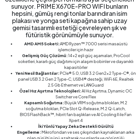
sunuyor. PRIME X670E-PRO WIFI bunların
hepsini, gümüş rengi tonlar barındıran isim
plakası ve yonga seti kapağına sahip uzay
gemisi tasarımlı estetiği çevreleyen şık ve
fütüristik görünümüyle sunuyor.
AMD AM5 Soketi:
AMD Ryzen™ 7000 serisi masaüstü
işlemciler için hazır
Gelişmiş Güç Çözümü:
14+2 eşli güç aşamaları, ProCool
soketleri, kararlı güç dağıtımı için alaşım bobinler ve dayanıklı
kapasitörler
Yeni Nesil Bağlantılar:
PCIe® 5.0, USB 3.2 Gen2x2 Type-C®, ön
panel USB 3.2 Gen 2 Type-C, USB4® desteği, WiFi 6E, Realtek
2.5 Gb Ethernet ve LANGuard
Özel Hız Aşırtma Teknolojileri:
AI Hız Aşırtma, Dynamic OC
Switcher ve Core Flex
Kapsamlı Soğutma:
Büyük VRM soğutma blokları, M.2
soğutma blokları, PCIe Slot Q-Release, M.2 Q-Latch,
BIOS FlashBack™, hibrit fan başlıkları ve AI Cooling II ile Fan
Xpert 4
İki Yönlü Yapay Zeka Destekli Gürültü
Engelleme:
Mikrofondan ve ses çıkışından kaynaklanan arka
plan gürültüsünü azaltarak oyunlarda ve görüntülü