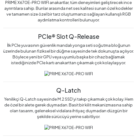
PRIME X670E-PRO WIFI anakartlar, tüm deneyimleri geliştirecek ince
ayrıntılara sahip. Bunlar arasında net ses kalitesi sunan özel kodekler
ve tamamen size özel bir tarz oluşturmanızı sağlayan kullanışlı RGB
aydınlatma kontrolleri bulunuyor.
PCIe® Slot Q-Release
İlk PCIe yuvasının güvenlik mandalı yonga seti soğutma bloğunun
üzerinde bulunan fiziksel bir düğme sayesinde tek dokunuşta açılıyor.
Böylece yeni bir GPU veya uyumlu başka bir cihaz bağlamak
istediğinizde PCIe kartı anakarttan çıkarmak çok kolaylaşıyor.
Q-Latch
Yenilikçi Q-Latch sayesinde M.2 SSD’yi takıp çıkarmak çok kolay. Hem
de özel bir alete gerek duymadan. Basit bir kilit mekanizmasına sahip
olan tasarım, geleneksel vidalara ihtiyaç duymadan düzgün bir
şekilde sürücüyü yerine sabitliyor.