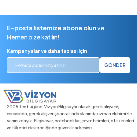
E-posta listemize abone olun
ve
Hemen bize katılın!
Kampanyalar ve daha fazlası için
GÖNDER
2005'ten bugüne, Vizyon Bilgisayar olarak gerek alışveriş
esnasında, gerek alışveriş sonrasında alanında uzman ekibimizle
yanınızdayız. Bilgisayar, notebooklar, çevre birimleri, ofis ürünleri
ve tüketici elektroniğinde güvenilir adresiniz.