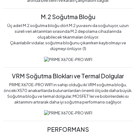
altında bile serin ve kararlı çalışmasını sağlar.
M.2 Soğutma Bloğu
Üç adet M.2 soğutma bloğu dört M.2 yuvasını da soğutuyor, uzun
süreli veri aktarımları sırasında M.2 depolama cihazlarında
oluşabilecek tıkanmaları önlüyor.
Çıkarılabilir vidalar, soğutma bloğunu çıkarırken kaybolmayı ve
düşmeyi önlüyor. (1)
VRM Soğutma Blokları ve Termal Dolgular
PRIME X670E-PRO WIFI’ın sahip olduğu iki VRM soğutma bloğu,
önceki X570 anakartlarda bulunanlardan önemli ölçüde daha büyük.
Soğutma bloğu ve termal dolgular, MOSFET’ler ve bobinlerdeki ısı
aktarımını artırarak daha iyi soğutma performansı sağlıyor.
PERFORMANS