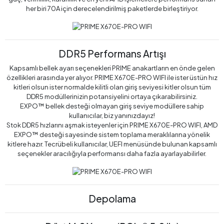
her biri 70A için derecelendirilmiş paketlerde birleştiriyor.
DDR5 Performans Artışı
Kapsamlı bellek ayarı seçenekleri PRIME anakartların en önde gelen
özellikleri arasında yer alıyor. PRIME X670E-PRO WIFI ile ister üstün hız
kitleri olsun ister normalde kilitli olan giriş seviyesi kitler olsun tüm
DDR5 modüllerinizin potansiyelini ortaya çıkarabilirsiniz.
EXPO™ bellek desteği olmayan giriş seviye modüllere sahip
kullanıcılar, biz yanınızdayız!
Stok DDR5 hızlarını aşmak isteyenler için PRIME X670E-PRO WIFI, AMD
EXPO™ desteği sayesinde sistem toplama meraklılarına yönelik
kitlere hazır. Tecrübeli kullanıcılar, UEFI menüsünde bulunan kapsamlı
seçenekler aracılığıyla performansı daha fazla ayarlayabilirler.
Depolama