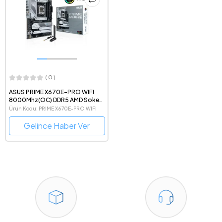
( 0 )
ASUS PRIME X670E-PRO WIFI
8000Mhz(OC) DDR5 AMD Soket
AM5 ATX Anakart
Ürün Kodu: PRIME X670E-PRO WIFI
Gelince Haber Ver