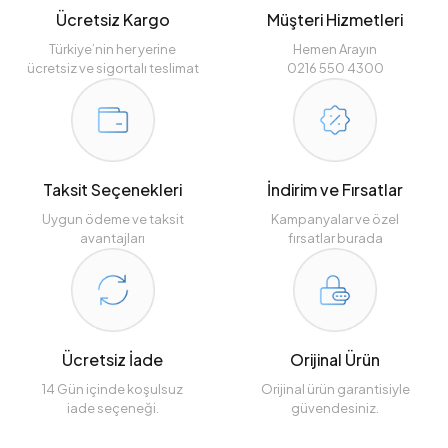
Ücretsiz Kargo
Müşteri Hizmetleri
Türkiye’nin her yerine
Hemen Arayın
ücretsiz ve sigortalı teslimat
0216 550 4300
Taksit Seçenekleri
İndirim ve Fırsatlar
Uygun ödeme ve taksit
Kampanyalar ve özel
avantajları
fırsatlar burada
Ücretsiz İade
Orijinal Ürün
14 Gün içinde koşulsuz
Orijinal ürün garantisiyle
iade seçeneği.
güvendesiniz.