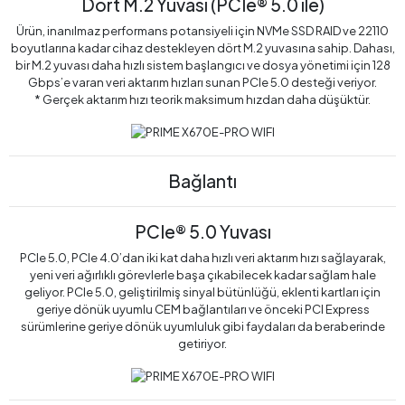
Dört M.2 Yuvası (PCIe® 5.0 ile)
Ürün, inanılmaz performans potansiyeli için NVMe SSD RAID ve 22110
boyutlarına kadar cihaz destekleyen dört M.2 yuvasına sahip. Dahası,
bir M.2 yuvası daha hızlı sistem başlangıcı ve dosya yönetimi için 128
Gbps’e varan veri aktarım hızları sunan PCIe 5.0 desteği veriyor.
* Gerçek aktarım hızı teorik maksimum hızdan daha düşüktür.
Bağlantı
PCIe® 5.0 Yuvası
PCIe 5.0, PCIe 4.0’dan iki kat daha hızlı veri aktarım hızı sağlayarak,
yeni veri ağırlıklı görevlerle başa çıkabilecek kadar sağlam hale
geliyor. PCIe 5.0, geliştirilmiş sinyal bütünlüğü, eklenti kartları için
geriye dönük uyumlu CEM bağlantıları ve önceki PCI Express
sürümlerine geriye dönük uyumluluk gibi faydaları da beraberinde
getiriyor.