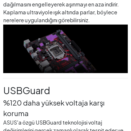
dağılmasını engelleyerek aşınmayı en aza indirir.
Kaplama ultraviyole ışık altında parlar, böylece
nerelere uygulandığını görebilirsiniz.
USBGuard
%120 daha yüksek voltaja karşı
koruma
ASUS'a özgü USBGuard teknolojisi voltaj
değişimlerini gerçek zamanlı olarak tespit eder ve