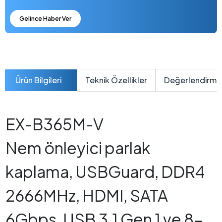
Gelince Haber Ver
Ürün Bilgileri
Teknik Özellikler
Değerlendirme
EX-B365M-V
Nem önleyici parlak
kaplama, USBGuard, DDR4
2666MHz, HDMI, SATA
6Gbps, USB 3.1 Gen 1 ve 8-