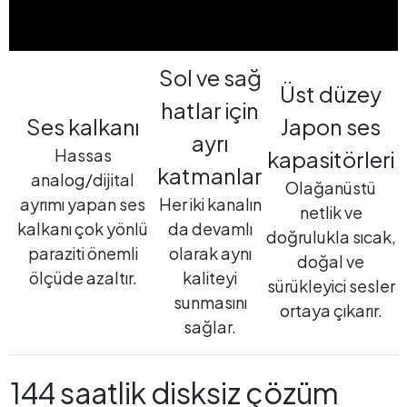
Sol ve sağ
Üst düzey
hatlar için
Ses kalkanı
Japon ses
ayrı
Hassas
kapasitörleri
katmanlar
analog/dijital
Olağanüstü
ayrımı yapan ses
Her iki kanalın
netlik ve
kalkanı çok yönlü
da devamlı
doğrulukla sıcak,
paraziti önemli
olarak aynı
doğal ve
ölçüde azaltır.
kaliteyi
sürükleyici sesler
sunmasını
ortaya çıkarır.
sağlar.
144 saatlik disksiz çözüm