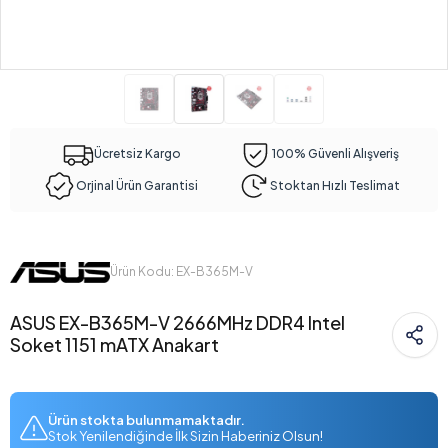
Ücretsiz Kargo
100% Güvenli Alışveriş
Orjinal Ürün Garantisi
Stoktan Hızlı Teslimat
Ürün Kodu: EX-B365M-V
ASUS EX-B365M-V 2666MHz DDR4 Intel
Soket 1151 mATX Anakart
Ürün stokta bulunmamaktadır.
Stok Yenilendiğinde İlk Sizin Haberiniz Olsun!