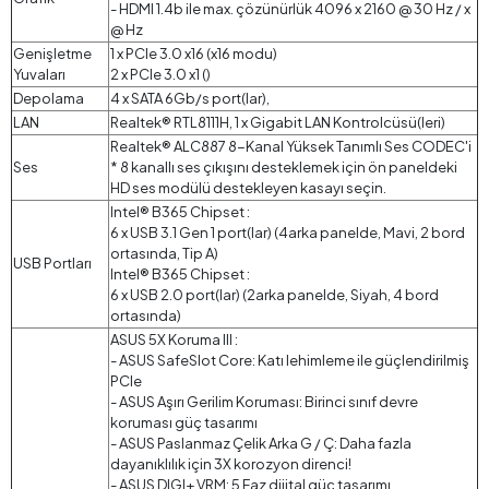
- HDMI 1.4b ile max. çözünürlük 4096 x 2160 @ 30 Hz / x
@ Hz
Genişletme
1 x PCIe 3.0 x16 (x16 modu)
Yuvaları
2 x PCIe 3.0 x1 ()
Depolama
4 x SATA 6Gb/s port(lar),
LAN
Realtek® RTL8111H, 1 x Gigabit LAN Kontrolcüsü(leri)
Realtek® ALC887 8-Kanal Yüksek Tanımlı Ses CODEC'i
Ses
* 8 kanallı ses çıkışını desteklemek için ön paneldeki
HD ses modülü destekleyen kasayı seçin.
Intel® B365 Chipset :
6 x USB 3.1 Gen 1 port(lar) (4arka panelde, Mavi, 2 bord
ortasında, Tip A)
USB Portları
Intel® B365 Chipset :
6 x USB 2.0 port(lar) (2arka panelde, Siyah, 4 bord
ortasında)
ASUS 5X Koruma III :
- ASUS SafeSlot Core: Katı lehimleme ile güçlendirilmiş
PCIe
- ASUS Aşırı Gerilim Koruması: Birinci sınıf devre
koruması güç tasarımı
- ASUS Paslanmaz Çelik Arka G / Ç: Daha fazla
dayanıklılık için 3X korozyon direnci!
- ASUS DIGI+ VRM: 5 Faz dijital güç tasarımı