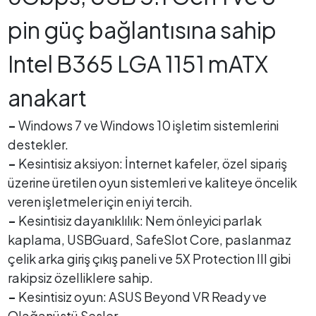
pin güç bağlantısına sahip
Intel B365 LGA 1151 mATX
anakart
-
Windows 7 ve Windows 10 işletim sistemlerini
destekler.
-
Kesintisiz aksiyon: İnternet kafeler, özel sipariş
üzerine üretilen oyun sistemleri ve kaliteye öncelik
veren işletmeler için en iyi tercih.
-
Kesintisiz dayanıklılık: Nem önleyici parlak
kaplama, USBGuard, SafeSlot Core, paslanmaz
çelik arka giriş çıkış paneli ve 5X Protection III gibi
rakipsiz özelliklere sahip.
-
Kesintisiz oyun: ASUS Beyond VR Ready ve
Olağanüstü Sesler.