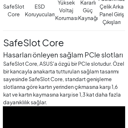
Yüksek
Kararlı
SafeSlot
ESD
Çelik Arka
Voltaj
Güç
Core
Koruyucuları
Panel Giriş
Koruması
Kaynağı
Çıkışları
SafeSlot Core
Hasarları önleyen sağlam PCIe slotları
SafeSlot Core, ASUS'a özgü bir PCIe slotudur. Özel
bir kancayla anakarta tutturulan sağlam tasarımı
sayesinde SafeSlot Core, standart genişleme
slotlarına göre kartın yerinden çıkmasına karşı 1,6
kat ve kartın kaymasına karşı ise 1,3 kat daha fazla
dayanıklılık sağlar.