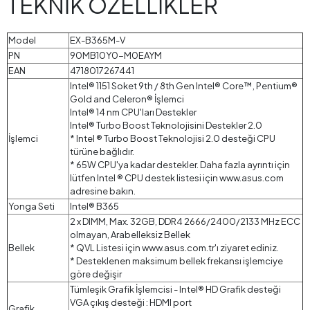
TEKNİK ÖZELLİKLER
Model
EX-B365M-V
PN
90MB10Y0-M0EAYM
EAN
4718017267441
Intel® 1151 Soket 9th / 8th Gen Intel® Core™, Pentium®
Gold and Celeron® İşlemci
Intel® 14 nm CPU'ları Destekler
Intel® Turbo Boost Teknolojisini Destekler 2.0
İşlemci
* Intel ® Turbo Boost Teknolojisi 2.0 desteği CPU
türüne bağlıdır.
* 65W CPU'ya kadar destekler. Daha fazla ayrıntı için
lütfen Intel ® CPU destek listesi için www.asus.com
adresine bakın.
Yonga Seti
Intel® B365
2 x DIMM, Max. 32GB, DDR4 2666/2400/2133 MHz ECC
olmayan, Arabelleksiz Bellek
Bellek
* QVL Listesi için www.asus.com.tr'ı ziyaret ediniz.
* Desteklenen maksimum bellek frekansı işlemciye
göre değişir
Tümleşik Grafik İşlemcisi - Intel® HD Grafik desteği
VGA çıkış desteği : HDMI port
Grafik