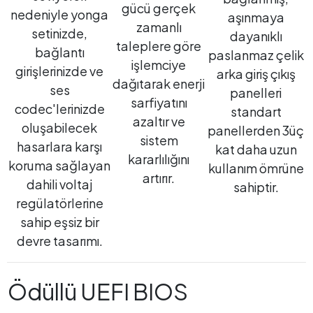
gücü gerçek
nedeniyle yonga
aşınmaya
zamanlı
setinizde,
dayanıklı
taleplere göre
bağlantı
paslanmaz çelik
işlemciye
girişlerinizde ve
arka giriş çıkış
dağıtarak enerji
ses
panelleri
sarfiyatını
codec'lerinizde
standart
azaltır ve
oluşabilecek
panellerden 3üç
sistem
hasarlara karşı
kat daha uzun
kararlılığını
koruma sağlayan
kullanım ömrüne
artırır.
dahili voltaj
sahiptir.
regülatörlerine
sahip eşsiz bir
devre tasarımı.
Ödüllü UEFI BIOS