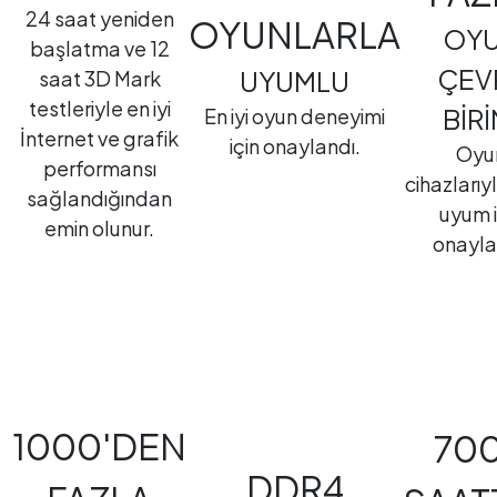
24 saat yeniden
OYUNLARLA
OY
başlatma ve 12
ÇEV
UYUMLU
saat 3D Mark
testleriyle en iyi
BİRİ
En iyi oyun deneyimi
İnternet ve grafik
için onaylandı.
Oyu
performansı
cihazlarıyl
sağlandığından
uyum i
emin olunur.
onayla
1000'DEN
70
DDR4