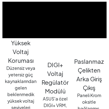
Yüksek
Voltaj
Koruması
Paslanmaz
DIGI+
Düzensiz veya
Çelikten
Voltaj
yetersiz güç
Arka Giriş
kaynaklarından
Regülatör
Çıkış
gelen
Modülü
beklenmedik
Paneli Krom
ASUS'a özel
yüksek voltaj
oksitle
DIGI+ VRM,
seviyeleri
bağlanmış,