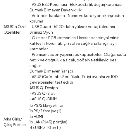
- ASUS ESD Koruması - Elektrostatik deşarj koruması
Durmak Bilmeyen Dayanıklılık:
- Anti-nem kaplama - Neme ve korozyona karşı üstün
koruma
ASUS´a Özel
- USBGuard -%120 daha yüksek voltaj toleransı
Özellikler
Sınırsız Oyun :
- Özel ses PCB katmanları: Hassas ses sinyallerinin
kalitesini korumak için sol ve sağ kanallar için ayrı
katmanlar
- Premium Japon yapımı ses kapasitörleri: Olağanüstü
netlik ve doğrulukla sıcak, doğal ve etkileyici ses
sağlar.
Durmak Bilmeyen Yarışçı :
- ASUS iCafe Labs Sertifikalı - En iyi oyunlar ve 100+
çevre birimleri test edildi
ASUS Q-Design :
- ASUS Q-Slot
- ASUS Q-DIMM
1 x PS/2 klavye (mor)
1 x PS/2 fare (yeşil)
1 x HDMI
Arka Giriş/
1 x LAN (RJ45) port(lar)
Çıkış Portları
4 x USB 3.1 Gen 1 ()