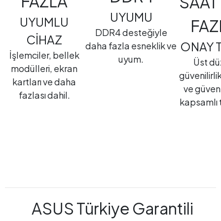
FAZLA
SAAT
UYUMU
UYUMLU
FAZ
DDR4 desteğiyle
CİHAZ
ONAY T
daha fazla esneklik ve
İşlemciler, bellek
uyum.
Üst dü
modülleri, ekran
güvenilirl
kartları ve daha
ve güvenl
fazlası dahil.
kapsamlı t
ASUS Türkiye Garantili