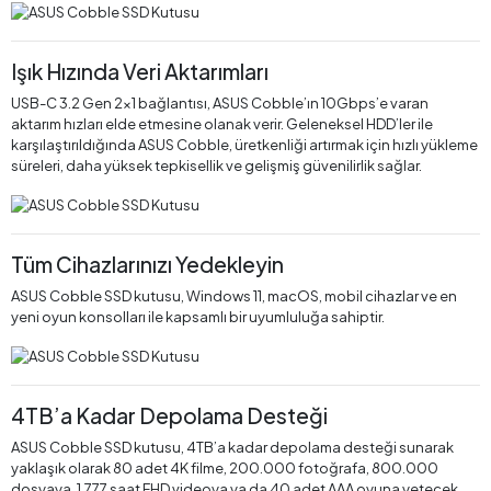
Işık Hızında Veri Aktarımları
USB-C 3.2 Gen 2x1 bağlantısı, ASUS Cobble’ın 10Gbps’e varan
aktarım hızları elde etmesine olanak verir. Geleneksel HDD’ler ile
karşılaştırıldığında ASUS Cobble, üretkenliği artırmak için hızlı yükleme
süreleri, daha yüksek tepkisellik ve gelişmiş güvenilirlik sağlar.
Tüm Cihazlarınızı Yedekleyin
ASUS Cobble SSD kutusu, Windows 11, macOS, mobil cihazlar ve en
yeni oyun konsolları ile kapsamlı bir uyumluluğa sahiptir.
4TB’a Kadar Depolama Desteği
ASUS Cobble SSD kutusu, 4TB’a kadar depolama desteği sunarak
yaklaşık olarak 80 adet 4K filme, 200.000 fotoğrafa, 800.000
dosyaya, 1.777 saat FHD videoya ya da 40 adet AAA oyuna yetecek