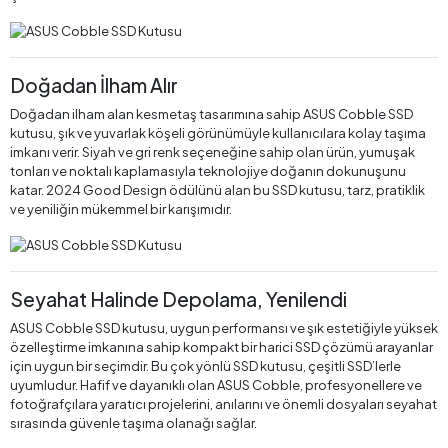
Doğadan İlham Alır
Doğadan ilham alan kesmetaş tasarımına sahip ASUS Cobble SSD
kutusu, şık ve yuvarlak köşeli görünümüyle kullanıcılara kolay taşıma
imkanı verir. Siyah ve gri renk seçeneğine sahip olan ürün, yumuşak
tonları ve noktalı kaplamasıyla teknolojiye doğanın dokunuşunu
katar. 2024 Good Design ödülünü alan bu SSD kutusu, tarz, pratiklik
ve yeniliğin mükemmel bir karışımıdır.
Seyahat Halinde Depolama, Yenilendi
ASUS Cobble SSD kutusu, uygun performansı ve şık estetiğiyle yüksek
özelleştirme imkanına sahip kompakt bir harici SSD çözümü arayanlar
için uygun bir seçimdir. Bu çok yönlü SSD kutusu, çeşitli SSD’lerle
uyumludur. Hafif ve dayanıklı olan ASUS Cobble, profesyonellere ve
fotoğrafçılara yaratıcı projelerini, anılarını ve önemli dosyaları seyahat
sırasında güvenle taşıma olanağı sağlar.