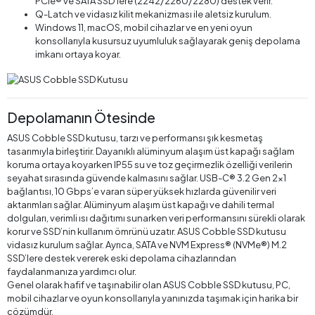
PCIe® ve SATA SSD’lere (2242/2260/2280) destek verir.
Q-Latch ve vidasız kilit mekanizması ile aletsiz kurulum.
Windows 11, macOS, mobil cihazlar ve en yeni oyun
konsollarıyla kusursuz uyumluluk sağlayarak geniş depolama
imkanı ortaya koyar.
Depolamanın Ötesinde
ASUS Cobble SSD kutusu, tarzı ve performansı şık kesmetaş
tasarımıyla birleştirir. Dayanıklı alüminyum alaşım üst kapağı sağlam
koruma ortaya koyarken IP55 su ve toz geçirmezlik özelliği verilerin
seyahat sırasında güvende kalmasını sağlar. USB-C® 3.2 Gen 2x1
bağlantısı, 10 Gbps’e varan süper yüksek hızlarda güvenilir veri
aktarımları sağlar. Alüminyum alaşım üst kapağı ve dahili termal
dolguları, verimli ısı dağıtımı sunarken veri performansını sürekli olarak
korur ve SSD’nin kullanım ömrünü uzatır. ASUS Cobble SSD kutusu
vidasız kurulum sağlar. Ayrıca, SATA ve NVM Express® (NVMe®) M.2
SSD’lere destek vererek eski depolama cihazlarından
faydalanmanıza yardımcı olur.
Genel olarak hafif ve taşınabilir olan ASUS Cobble SSD kutusu, PC,
mobil cihazlar ve oyun konsollarıyla yanınızda taşımak için harika bir
çözümdür.