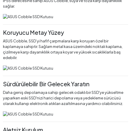
IP55 derecesine sahip ASUS Cobble, suya ve toza karşı dayanıklılık
sağlar.
Koruyucu Metay Yüzey
ASUS Cobble, SSD’yi hafif çarpmalara karşı koruyan özel bir
kaplamaya sahiptir. Sağlam metal kasa üzerindeki noktalı kaplama,
çizilmeye karşı dayanıklılık ortaya koyar ve yüksek sıcaklıklarla baş
edebilir.
Sürdürülebilir Bir Gelecek Yaratın
Daha geniş depolamaya sahip gelecek odaklı bir SSD'ye yükseltme
yaparken eski SSD'nizi harici depolama veya yedekleme sürücüsü
olarak kullanıp elektronik atıkları azaltılmasına yardımcı olabilirsiniz.
Aletsiz Kurulum