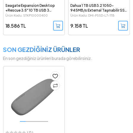
Seagate Expansion Desktop
Dahua 1 TB USB3.2 1050-
+Rescue 3.5" 10 TB USB 3
945MB/s External Taşınabilir SSD
Masaüstü Harici Harddisk -
- DHI-PSSD-L7-1TB
Ürün Kodu: STKP10000400
Ürün Kodu: DHI-PSSD-L7-1TB
STKP10000400
18.586 TL
9.158 TL
SON GEZDİĞİNİZ ÜRÜNLER
En son gezdiğiniz ürünleri burada görebilirsiniz.
( 0 )