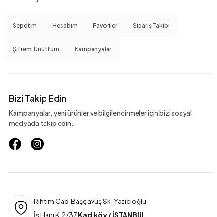
Sepetim
Hesabım
Favoriler
Sipariş Takibi
Şifremi Unuttum
Kampanyalar
Bizi Takip Edin
Kampanyalar, yeni ürünler ve bilgilendirmeler için bizi sosyal
medyada takip edin.
Rıhtım Cad.Başçavuş Sk. Yazıcıoğlu
İş Hanı K:2/37
Kadıköy / İSTANBUL