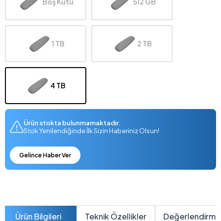
Boş Kutu
512 GB
1 TB
2 TB
4 TB
Ürün stokta bulunmamaktadır.
Stok Yenilendiğinde İlk Sizin Haberiniz Olsun!
Gelince Haber Ver
Ürün Bilgileri
Teknik Özellikler
Değerlendirme