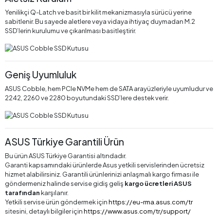
Yenilikçi Q-Latch ve basit bir kilit mekanizmasıyla sürücü yerine
sabitlenir. Bu sayede aletlere veya vidaya ihtiyaç duymadan M.2
SSD’lerin kurulumu ve çıkarılması basitleştirir.
Geniş Uyumluluk
ASUS Cobble, hem PCIe NVMe hem de SATA arayüzleriyle uyumludur ve
2242, 2260 ve 2280 boyutundaki SSD’lere destek verir.
ASUS Türkiye Garantili Ürün
Bu ürün ASUS Türkiye Garantisi altındadır.
Garanti kapsamındaki ürünlerde Asus yetkili servislerinden ücretsiz
hizmet alabilirsiniz. Garantili ürünlerinizi anlaşmalı kargo firması ile
göndermeniz halinde servise gidiş geliş
kargo ücretleri ASUS
tarafından
karşılanır.
Yetkili servise ürün göndermek için
https://eu-rma.asus.com/tr
sitesini, detaylı bilgiler için
https://www.asus.com/tr/support/