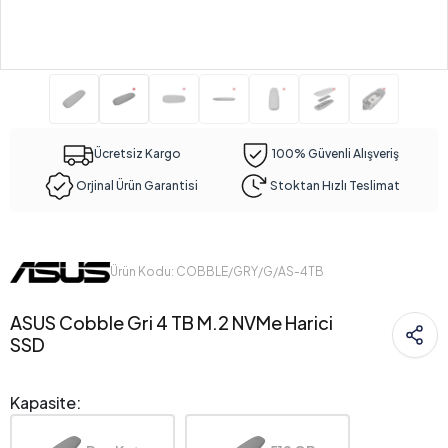
Ücretsiz Kargo
100% Güvenli Alışveriş
Orjinal Ürün Garantisi
Stoktan Hızlı Teslimat
Ürün Kodu: COBBLE/GRY/G/AS-4TB
ASUS Cobble Gri 4 TB M.2 NVMe Harici
SSD
Kapasite: