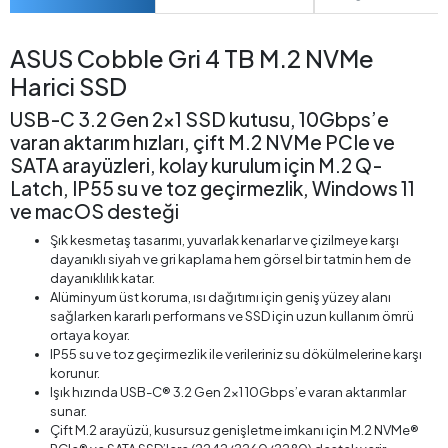
ASUS Cobble Gri 4 TB M.2 NVMe
Harici SSD
USB-C 3.2 Gen 2x1 SSD kutusu, 10Gbps’e
varan aktarım hızları, çift M.2 NVMe PCIe ve
SATA arayüzleri, kolay kurulum için M.2 Q-
Latch, IP55 su ve toz geçirmezlik, Windows 11
ve macOS desteği
Şık kesmetaş tasarımı, yuvarlak kenarlar ve çizilmeye karşı
dayanıklı siyah ve gri kaplama hem görsel bir tatmin hem de
dayanıklılık katar.
Alüminyum üst koruma, ısı dağıtımı için geniş yüzey alanı
sağlarken kararlı performans ve SSD için uzun kullanım ömrü
ortaya koyar.
IP55 su ve toz geçirmezlik ile verileriniz su dökülmelerine karşı
korunur.
Işık hızında USB-C® 3.2 Gen 2x1 10Gbps’e varan aktarımlar
sunar.
Çift M.2 arayüzü, kusursuz genişletme imkanı için M.2 NVMe®