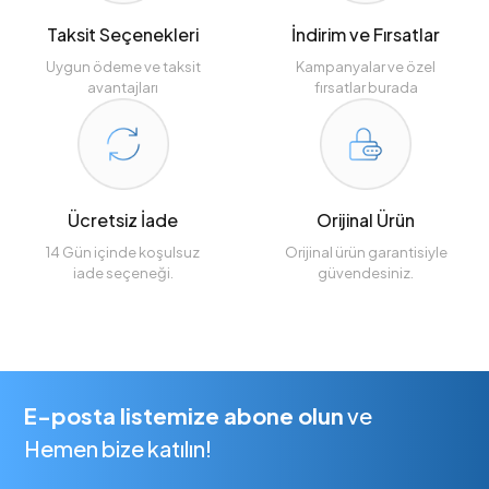
Taksit Seçenekleri
İndirim ve Fırsatlar
Uygun ödeme ve taksit
Kampanyalar ve özel
avantajları
fırsatlar burada
Ücretsiz İade
Orijinal Ürün
14 Gün içinde koşulsuz
Orijinal ürün garantisiyle
iade seçeneği.
güvendesiniz.
E-posta listemize abone olun
ve
Hemen bize katılın!