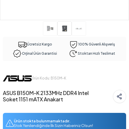
Ücretsiz Kargo
100% Güvenli Alışveriş
Orjinal Ürün Garantisi
Stoktan Hızlı Teslimat
Ürün Kodu: B150M-K
ASUS B150M-K 2133MHz DDR4 Intel
Soket 1151 mATX Anakart
Ürün stokta bulunmamaktadır.
Stok Yenilendiğinde İlk Sizin Haberiniz Olsun!