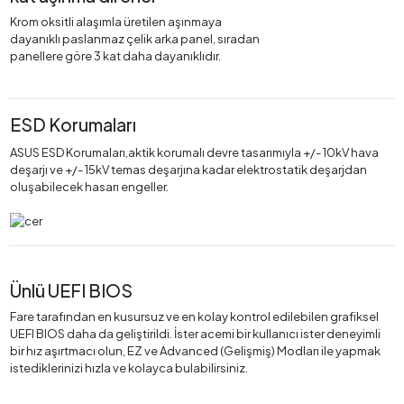
Krom oksitli alaşımla üretilen aşınmaya
dayanıklı paslanmaz çelik arka panel, sıradan
panellere göre 3 kat daha dayanıklıdır.
ESD Korumaları
ASUS ESD Korumaları,aktik korumalı devre tasarımıyla +/- 10kV hava
deşarjı ve +/- 15kV temas deşarjına kadar elektrostatik deşarjdan
oluşabilecek hasarı engeller.
Ünlü UEFI BIOS
Fare tarafından en kusursuz ve en kolay kontrol edilebilen grafiksel
UEFI BIOS daha da geliştirildi. İster acemi bir kullanıcı ister deneyimli
bir hız aşırtmacı olun, EZ ve Advanced (Gelişmiş) Modları ile yapmak
istediklerinizi hızla ve kolayca bulabilirsiniz.