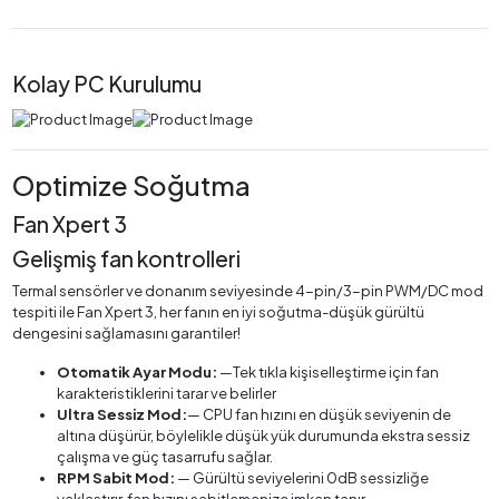
Kolay PC Kurulumu
Optimize Soğutma
Fan Xpert 3
Gelişmiş fan kontrolleri
Termal sensörler ve donanım seviyesinde 4-pin/3-pin PWM/DC mod
tespiti ile Fan Xpert 3, her fanın en iyi soğutma-düşük gürültü
dengesini sağlamasını garantiler!
Otomatik Ayar Modu:
—Tek tıkla kişiselleştirme için fan
karakteristiklerini tarar ve belirler
Ultra Sessiz Mod:
— CPU fan hızını en düşük seviyenin de
altına düşürür, böylelikle düşük yük durumunda ekstra sessiz
çalışma ve güç tasarrufu sağlar.
RPM Sabit Mod:
— Gürültü seviyelerini 0dB sessizliğe