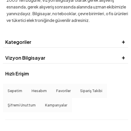
2005'ten bugüne, Vizyon Bilgisayar olarak gerek alışveriş
esnasında, gerek alışveriş sonrasında alanında uzman ekibimizle
yanınızdayız. Bilgisayar, notebooklar, çevre birimleri, ofis ürünleri
ve tüketici elektroniğinde güvenilir adresiniz.
Kategoriler
Vizyon Bilgisayar
Hızlı Erişim
Sepetim
Hesabım
Favoriler
Sipariş Takibi
Şifremi Unuttum
Kampanyalar