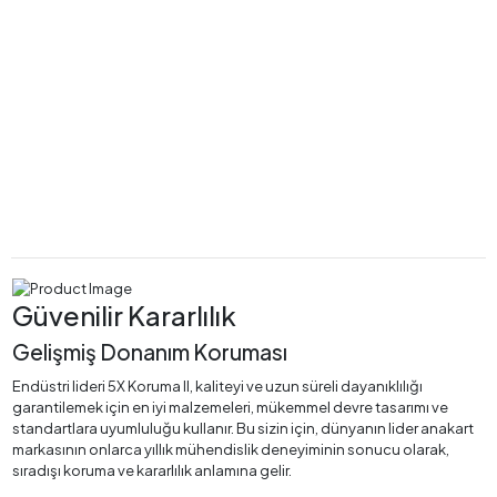
Güvenilir Kararlılık
Gelişmiş Donanım Koruması
Endüstri lideri 5X Koruma II, kaliteyi ve uzun süreli dayanıklılığı
garantilemek için en iyi malzemeleri, mükemmel devre tasarımı ve
standartlara uyumluluğu kullanır. Bu sizin için, dünyanın lider anakart
markasının onlarca yıllık mühendislik deneyiminin sonucu olarak,
sıradışı koruma ve kararlılık anlamına gelir.