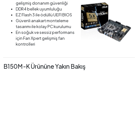
gelişmiş donanım güvenliği
DDR4 bellek uyumluluğu
EZ Flash 3 ile ödüllü UEFI BIOS
Güvenli anakart monteleme
tasarımı ile kolay PC kurulumu
En soğuk ve sessiz performans
için Fan Xpert gelişmiş fan
kontrolleri
B150M-K Ürününe Yakın Bakış