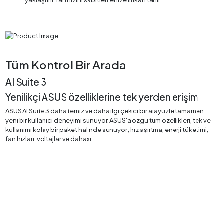
yaklaştırır, fan hızını sabitlemenize imkan tanır.
Tüm Kontrol Bir Arada
AI Suite 3
Yenilikçi ASUS özelliklerine tek yerden erişim
ASUS AI Suite 3 daha temiz ve daha ilgi çekici bir arayüzle tamamen
yeni bir kullanıcı deneyimi sunuyor. ASUS'a özgü tüm özellikleri, tek ve
kullanımı kolay bir paket halinde sunuyor; hız aşırtma, enerji tüketimi,
fan hızları, voltajlar ve dahası.