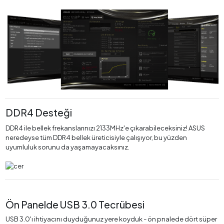
DDR4 Desteği
DDR4 ile bellek frekanslarınızı 2133MHz'e çıkarabileceksiniz! ASUS
neredeyse tüm DDR4 bellek üreticisiyle çalışıyor, bu yüzden
uyumluluk sorunu da yaşamayacaksınız.
Ön Panelde USB 3.0 Tecrübesi
USB 3.0'ı ihtiyacını duyduğunuz yere koyduk - ön pnalede dört süper