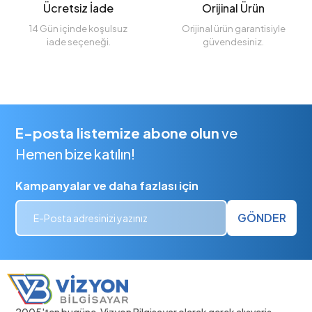
Ücretsiz İade
Orijinal Ürün
14 Gün içinde koşulsuz
Orijinal ürün garantisiyle
iade seçeneği.
güvendesiniz.
E-posta listemize abone olun
ve
Hemen bize katılın!
Kampanyalar ve daha fazlası için
GÖNDER