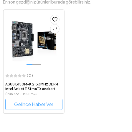
En son gezdiğiniz ürünleri burada görebilirsiniz.
( 0 )
ASUS B150M-K 2133MHz DDR4
Intel Soket 1151 mATX Anakart
Ürün Kodu: B150M-K
Gelince Haber Ver