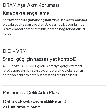
DRAM Aşırı Akım Koruması
Kısa devre engelleme
Kart üzerindeki sigortalar, aşırı akımı ve kısa devre sonucu
oluşabilecek zararı engeller. Bu da giriş çıkış portlarından
DRAM'e kadar hem sisteminizi, hem de bağlı cihazlarınızı
korur.
DIGI+ VRM
Stabil güç için hassasiyet kontrolü
ASUS'a özel DIGI+ VRM, gücü işlemciye gerçek zamanlı
isteğe göre akıllı bir şekilde göndererek, gereksiz enerji
harcamalarını azaltır ve sistem stabilitesini geliştirir.
Paslanmaz Çelik Arka Plaka
Daha yüksek dayanıklılık için 3
kat aşınma direnci