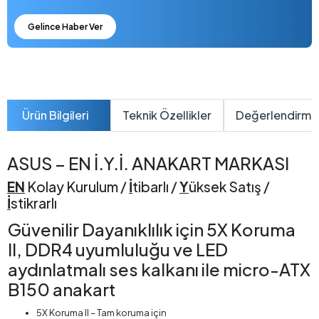
Gelince Haber Ver
Ürün Bilgileri
Teknik Özellikler
Değerlendirme
ASUS – EN İ.Y.İ. ANAKART MARKASI
EN
Kolay Kurulum /
İ
tibarlı /
Y
üksek Satış /
İ
stikrarlı
Güvenilir Dayanıklılık için 5X Koruma
II, DDR4 uyumluluğu ve LED
aydınlatmalı ses kalkanı ile micro-ATX
B150 anakart
5X Koruma II – Tam koruma için