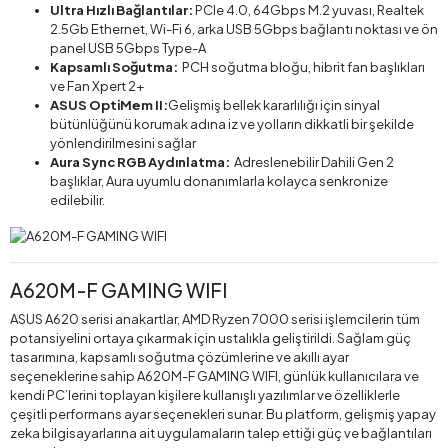
Ultra Hızlı Bağlantılar:
PCIe 4.0, 64Gbps M.2 yuvası, Realtek
2.5Gb Ethernet, Wi-Fi 6, arka USB 5Gbps bağlantı noktası ve ön
panel USB 5Gbps Type-A
Kapsamlı Soğutma:
PCH soğutma bloğu, hibrit fan başlıkları
ve Fan Xpert 2+
ASUS OptiMem II:
Gelişmiş bellek kararlılığı için sinyal
bütünlüğünü korumak adına iz ve yolların dikkatli bir şekilde
yönlendirilmesini sağlar
Aura Sync RGB Aydınlatma:
Adreslenebilir Dahili Gen 2
başlıklar, Aura uyumlu donanımlarla kolayca senkronize
edilebilir.
A620M-F GAMING WIFI
ASUS A620 serisi anakartlar, AMD Ryzen 7000 serisi işlemcilerin tüm
potansiyelini ortaya çıkarmak için ustalıkla geliştirildi. Sağlam güç
tasarımına, kapsamlı soğutma çözümlerine ve akıllı ayar
seçeneklerine sahip A620M-F GAMING WIFI, günlük kullanıcılara ve
kendi PC’lerini toplayan kişilere kullanışlı yazılımlar ve özelliklerle
çeşitli performans ayar seçenekleri sunar. Bu platform, gelişmiş yapay
zeka bilgisayarlarına ait uygulamaların talep ettiği güç ve bağlantıları