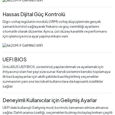
Hassas Dijital Güç Kontrolü
Digi+ voltaj regülatör modülü (VRM) voltaj düşüşlerinde gerçek
zamanlı kontrol sağlayarak frekans ve güç verimliliği ayarlarını
otomatik olarak düzenler. Ayrıca, üst düzey kararlılık ve performans
için işlemciye ince ayar yapma imkanı verir.
UEFI BIOS
Ünlü ASUS UEFI BIOS, sisteminizi yapılandırmak ve ayarlamak için
ihtiyacınız olan her şeyi size sunar. Kendi sistemini kendisi toplamaya
ilk kez başlayanlar için akıllı şekilde basitleştirilmiş seçenekler
sunmasının yanı sıra tecrübeli kullanıcılara da kapsamlı özellikler
sağlar.
Deneyimli Kullanıcılar için Gelişmiş Ayarlar
UEFI’daki kullanışlı Gelişmiş mod, kontrolü tamamen elinize almanızı
sağlar. Dahili arama özelliği, seçenekleri bulmayı kolaylaştırırken çeşitli