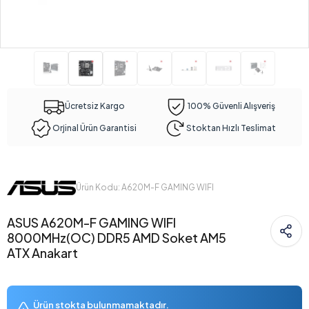
Ücretsiz Kargo
100% Güvenli Alışveriş
Orjinal Ürün Garantisi
Stoktan Hızlı Teslimat
Ürün Kodu: A620M-F GAMING WIFI
ASUS A620M-F GAMING WIFI
8000MHz(OC) DDR5 AMD Soket AM5
ATX Anakart
Ürün stokta bulunmamaktadır.