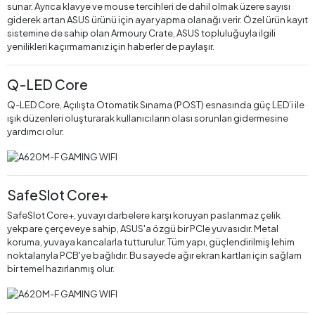
sunar. Ayrıca klavye ve mouse tercihleri de dahil olmak üzere sayısı
giderek artan ASUS ürünü için ayar yapma olanağı verir. Özel ürün kayıt
sistemine de sahip olan Armoury Crate, ASUS topluluğuyla ilgili
yenilikleri kaçırmamanız için haberler de paylaşır.
Q-LED Core
Q-LED Core, Açılışta Otomatik Sınama (POST) esnasında güç LED’i ile
ışık düzenleri oluşturarak kullanıcıların olası sorunları gidermesine
yardımcı olur.
SafeSlot Core+
SafeSlot Core+, yuvayı darbelere karşı koruyan paslanmaz çelik
yekpare çerçeveye sahip, ASUS'a özgü bir PCIe yuvasıdır. Metal
koruma, yuvaya kancalarla tutturulur. Tüm yapı, güçlendirilmiş lehim
noktalarıyla PCB'ye bağlıdır. Bu sayede ağır ekran kartları için sağlam
bir temel hazırlanmış olur.