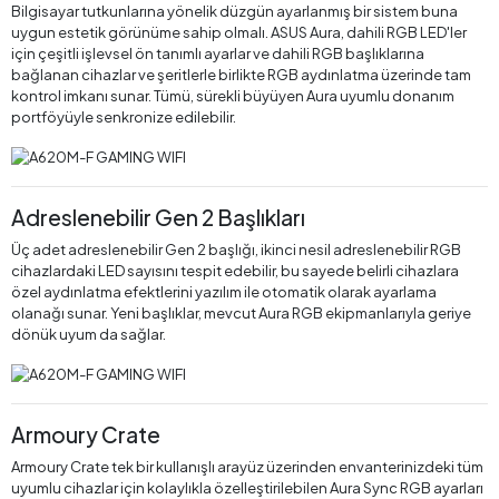
Bilgisayar tutkunlarına yönelik düzgün ayarlanmış bir sistem buna
uygun estetik görünüme sahip olmalı. ASUS Aura, dahili RGB LED'ler
için çeşitli işlevsel ön tanımlı ayarlar ve dahili RGB başlıklarına
bağlanan cihazlar ve şeritlerle birlikte RGB aydınlatma üzerinde tam
kontrol imkanı sunar. Tümü, sürekli büyüyen Aura uyumlu donanım
portföyüyle senkronize edilebilir.
Adreslenebilir Gen 2 Başlıkları
Üç adet adreslenebilir Gen 2 başlığı, ikinci nesil adreslenebilir RGB
cihazlardaki LED sayısını tespit edebilir, bu sayede belirli cihazlara
özel aydınlatma efektlerini yazılım ile otomatik olarak ayarlama
olanağı sunar. Yeni başlıklar, mevcut Aura RGB ekipmanlarıyla geriye
dönük uyum da sağlar.
Armoury Crate
Armoury Crate tek bir kullanışlı arayüz üzerinden envanterinizdeki tüm
uyumlu cihazlar için kolaylıkla özelleştirilebilen Aura Sync RGB ayarları