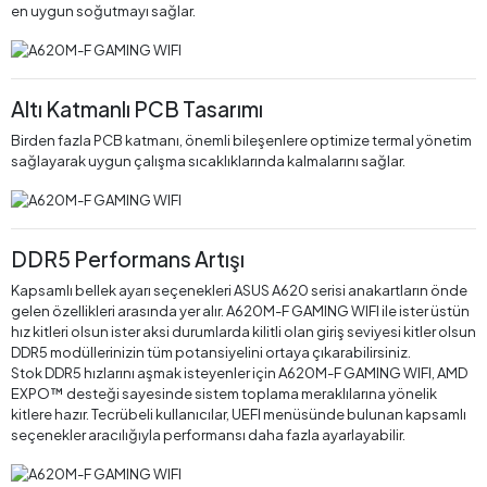
en uygun soğutmayı sağlar.
Altı Katmanlı PCB Tasarımı
Birden fazla PCB katmanı, önemli bileşenlere optimize termal yönetim
sağlayarak uygun çalışma sıcaklıklarında kalmalarını sağlar.
DDR5 Performans Artışı
Kapsamlı bellek ayarı seçenekleri ASUS A620 serisi anakartların önde
gelen özellikleri arasında yer alır. A620M-F GAMING WIFI ile ister üstün
hız kitleri olsun ister aksi durumlarda kilitli olan giriş seviyesi kitler olsun
DDR5 modüllerinizin tüm potansiyelini ortaya çıkarabilirsiniz.
Stok DDR5 hızlarını aşmak isteyenler için A620M-F GAMING WIFI, AMD
EXPO™ desteği sayesinde sistem toplama meraklılarına yönelik
kitlere hazır. Tecrübeli kullanıcılar, UEFI menüsünde bulunan kapsamlı
seçenekler aracılığıyla performansı daha fazla ayarlayabilir.