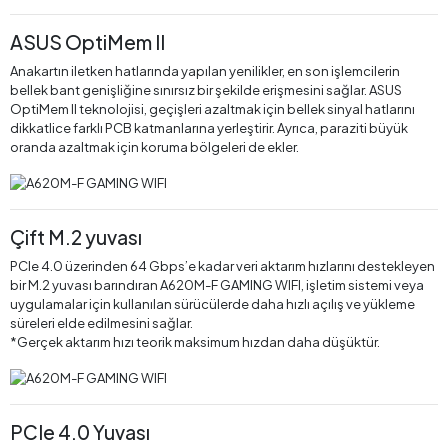
ASUS OptiMem II
Anakartın iletken hatlarında yapılan yenilikler, en son işlemcilerin
bellek bant genişliğine sınırsız bir şekilde erişmesini sağlar. ASUS
OptiMem II teknolojisi, geçişleri azaltmak için bellek sinyal hatlarını
dikkatlice farklı PCB katmanlarına yerleştirir. Ayrıca, paraziti büyük
oranda azaltmak için koruma bölgeleri de ekler.
Çift M.2 yuvası
PCIe 4.0 üzerinden 64 Gbps’e kadar veri aktarım hızlarını destekleyen
bir M.2 yuvası barındıran A620M-F GAMING WIFI, işletim sistemi veya
uygulamalar için kullanılan sürücülerde daha hızlı açılış ve yükleme
süreleri elde edilmesini sağlar.
*Gerçek aktarım hızı teorik maksimum hızdan daha düşüktür.
PCIe 4.0 Yuvası