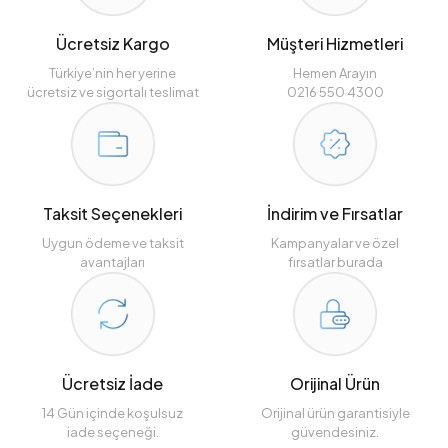
Ücretsiz Kargo
Müşteri Hizmetleri
Türkiye’nin her yerine
Hemen Arayın
ücretsiz ve sigortalı teslimat
0216 550 4300
Taksit Seçenekleri
İndirim ve Fırsatlar
Uygun ödeme ve taksit
Kampanyalar ve özel
avantajları
fırsatlar burada
Ücretsiz İade
Orijinal Ürün
14 Gün içinde koşulsuz
Orijinal ürün garantisiyle
iade seçeneği.
güvendesiniz.