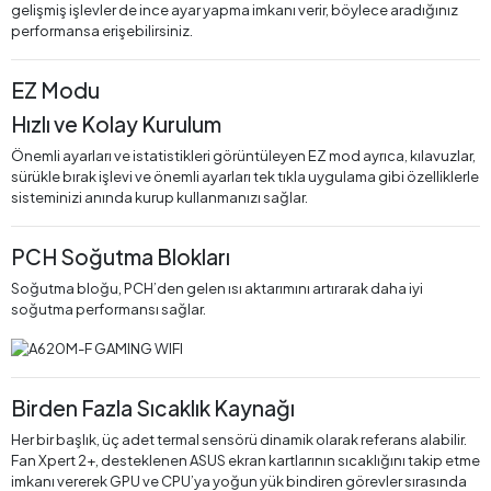
gelişmiş işlevler de ince ayar yapma imkanı verir, böylece aradığınız
performansa erişebilirsiniz.
EZ Modu
Hızlı ve Kolay Kurulum
Önemli ayarları ve istatistikleri görüntüleyen EZ mod ayrıca, kılavuzlar,
sürükle bırak işlevi ve önemli ayarları tek tıkla uygulama gibi özelliklerle
sisteminizi anında kurup kullanmanızı sağlar.
PCH Soğutma Blokları
Soğutma bloğu, PCH’den gelen ısı aktarımını artırarak daha iyi
soğutma performansı sağlar.
Birden Fazla Sıcaklık Kaynağı
Her bir başlık, üç adet termal sensörü dinamik olarak referans alabilir.
Fan Xpert 2+, desteklenen ASUS ekran kartlarının sıcaklığını takip etme
imkanı vererek GPU ve CPU’ya yoğun yük bindiren görevler sırasında