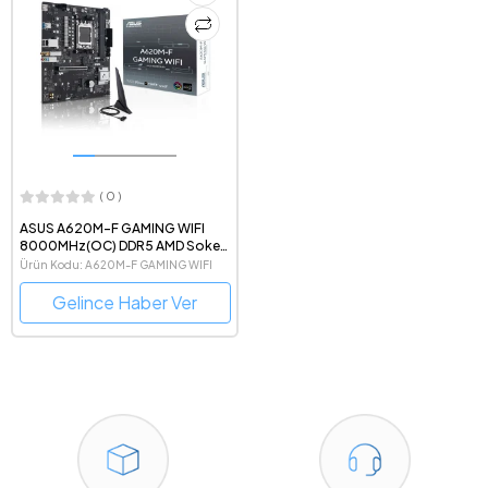
( 0 )
ASUS A620M-F GAMING WIFI
8000MHz(OC) DDR5 AMD Soket
AM5 ATX Anakart
Ürün Kodu: A620M-F GAMING WIFI
Gelince Haber Ver