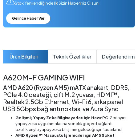
Stok Yenilendiğinde İlk Sizin Haberiniz Olsun!
Gelince Haber Ver
Ürün Bilgileri
Teknik Özellikler
Değerlendirme
A620M-F GAMING WIFI
AMD A620 (Ryzen AM5) mATX anakart, DDR5,
PCIe 4.0 desteği, çift M.2 yuvası, HDMI™,
Realtek 2.5Gb Ethernet, Wi-Fi 6, arka panel
USB 5Gbps bağlantı noktası ve Aura Sync
Gelişmiş Yapay Zeka Bilgisayarları için Hazır PC:
Zorlayıcı
yapay zeka uygulamalarına yönelik güç ve bağlantı
özellikleriyle yapay zeka bilişimin geleceği için tasarlandı.
AMD Ryzen™ Masaüstü İşlemciler için AM5 Soket