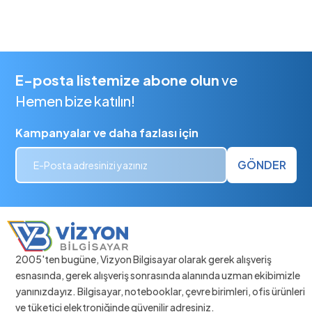
E-posta listemize abone olun
ve
Hemen bize katılın!
Kampanyalar ve daha fazlası için
GÖNDER
2005'ten bugüne, Vizyon Bilgisayar olarak gerek alışveriş
esnasında, gerek alışveriş sonrasında alanında uzman ekibimizle
yanınızdayız. Bilgisayar, notebooklar, çevre birimleri, ofis ürünleri
ve tüketici elektroniğinde güvenilir adresiniz.