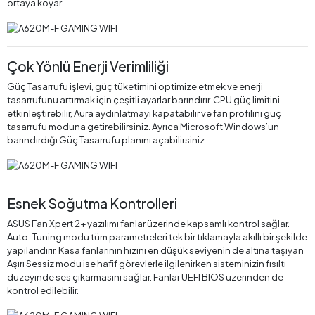
ortaya koyar.
Çok Yönlü Enerji Verimliliği
Güç Tasarrufu işlevi, güç tüketimini optimize etmek ve enerji
tasarrufunu artırmak için çeşitli ayarlar barındırır. CPU güç limitini
etkinleştirebilir, Aura aydınlatmayı kapatabilir ve fan profilini güç
tasarrufu moduna getirebilirsiniz. Ayrıca Microsoft Windows’un
barındırdığı Güç Tasarrufu planını açabilirsiniz.
Esnek Soğutma Kontrolleri
ASUS Fan Xpert 2+ yazılımı fanlar üzerinde kapsamlı kontrol sağlar.
Auto-Tuning modu tüm parametreleri tek bir tıklamayla akıllı bir şekilde
yapılandırır. Kasa fanlarının hızını en düşük seviyenin de altına taşıyan
Aşırı Sessiz modu ise hafif görevlerle ilgilenirken sisteminizin fısıltı
düzeyinde ses çıkarmasını sağlar. Fanlar UEFI BIOS üzerinden de
kontrol edilebilir.