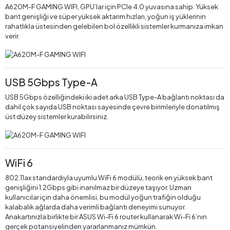
A620M-F GAMING WIFI, GPU’lar için PCIe 4.0 yuvasına sahip. Yüksek
bant genişliği ve süper yüksek aktarım hızları, yoğun iş yüklerinin
rahatlıkla üstesinden gelebilen bol özellikli sistemler kurmanıza imkan
verir.
USB 5Gbps Type-A
USB 5Gbps özelliğindeki iki adet arka USB Type-A bağlantı noktası da
dahil çok sayıda USB noktası sayesinde çevre birimleriyle donatılmış
üst düzey sistemler kurabilirsiniz.
WiFi 6
802.11ax standardıyla uyumlu WiFi 6 modülü, teorik en yüksek bant
genişliğini 1.2Gbps gibi inanılmaz bir düzeye taşıyor. Uzman
kullanıcılar için daha önemlisi, bu modül yoğun trafiğin olduğu
kalabalık ağlarda daha verimli bağlantı deneyimi sunuyor.
Anakartınızla birlikte bir ASUS Wi-Fi 6 router kullanarak Wi-Fi 6’nın
gerçek potansiyelinden yararlanmanız mümkün.