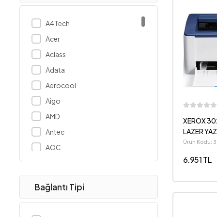
A4Tech
Acer
Aclass
Adata
Aerocool
Aigo
AMD
XEROX 30
LAZER YAZI
Antec
Ürün Kodu: 
AOC
6.951 TL
Apacer
Apple
Bağlantı Tipi
Arctic
ASUS