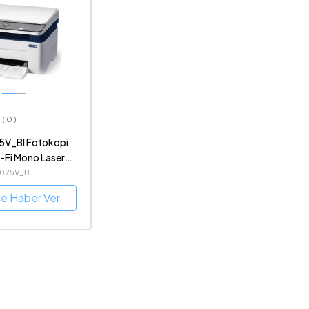
( 0 )
5V_BI Fotokopi
i-Fi Mono Laser
3025V_BI
ce Haber Ver