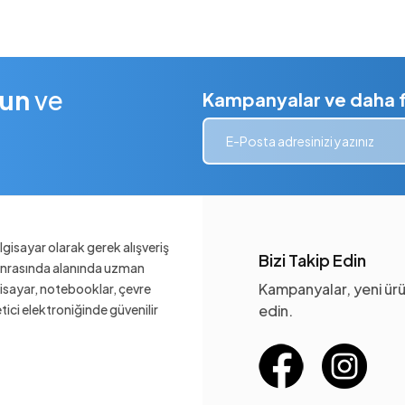
lun
ve
Kampanyalar ve daha fa
gisayar olarak gerek alışveriş
Bizi Takip Edin
sonrasında alanında uzman
Kampanyalar, yeni ürü
gisayar, notebooklar, çevre
ketici elektroniğinde güvenilir
edin.