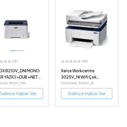
( 0 )
( 0 )
OX B210V_DNI MONO
Xerox Workcentre
ER YAZICI +DUB +NET
3025V_NI Wifi Çok
FI
Fonksiyonlu Mono Lazer
 Kodu: B210V_DNI
Ürün Kodu: 3025V_NI
Yazıcı
Gelince Haber Ver
Gelince Haber Ver