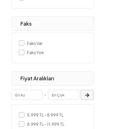
İnform
INNO3D
Intel
Faks
Intenso
JBL
Faks Var
Kaloc
Faks Yok
Kaspersky
Keenetic
Fiyat Aralıkları
Kingston
Kioxia
-
Lecoo
Lenovo
5.999 TL - 8.999 TL
Lexar
8.999 TL - 11.999 TL
Lexmark