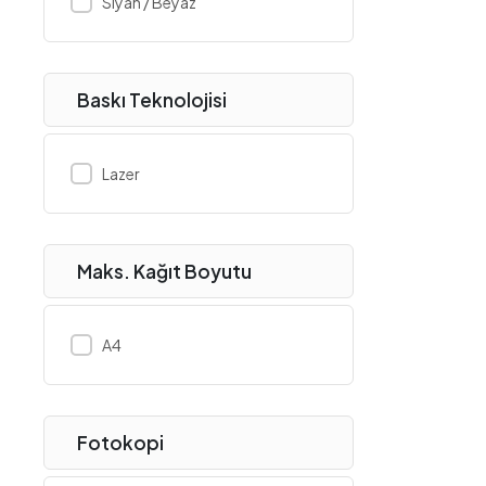
Siyah / Beyaz
Epson
Erazer
ESET
Baskı Teknolojisi
Everest
EVGA
Lazer
Ezcool
Ezviz
Frisby
Maks. Kağıt Boyutu
FSP
G.Skill
A4
Gainward
GameBooster
GameMax
Fotokopi
Gameon