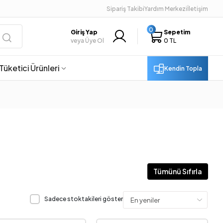
Sipariş Takibi
Yardım Merkezi
İletişim
0
Giriş Yap
Sepetim
veya Üye Ol
0 TL
Tüketici Ürünleri
Kendin Topla
Tümünü Sıfırla
Sadece stoktakileri göster