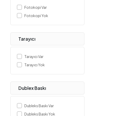
Gamepower
Fotokopi Var
Geil
Fotokopi Yok
Gigabyte
GoDEX
Hi-Level
Tarayıcı
High Power
Hikvision
Tarayıcı Var
Hiper
Tarayıcı Yok
Homend
Honeywell
HP
Dublex Baskı
Huawei
iData
Dubleks Baskı Var
Inca
Dubleks Baskı Yok