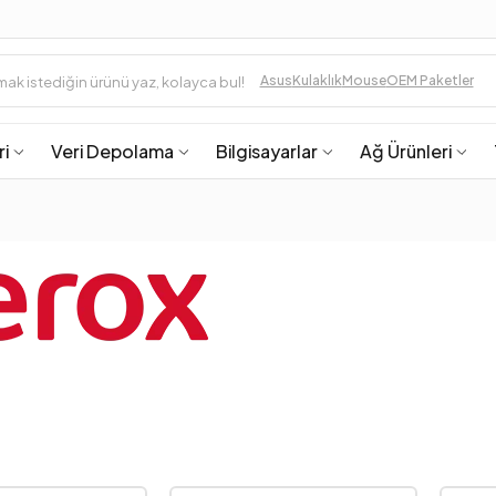
Asus
Kulaklık
Mouse
OEM Paketler
ri
Veri Depolama
Bilgisayarlar
Ağ Ürünleri