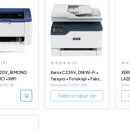
( 0 )
( 0 )
20V_BI MONO
Xerox C235V_DNI Wi-Fi +
XER
CI +WIFI
Tarayıcı + Fotokopi + Faks
LAZ
Çok Fonksiyonlu Renkli
+WI
3020V_BI
Ürün Kodu: C235V_DNI
Ürün
Lazer Yazıcı
Gelince Haber Ver