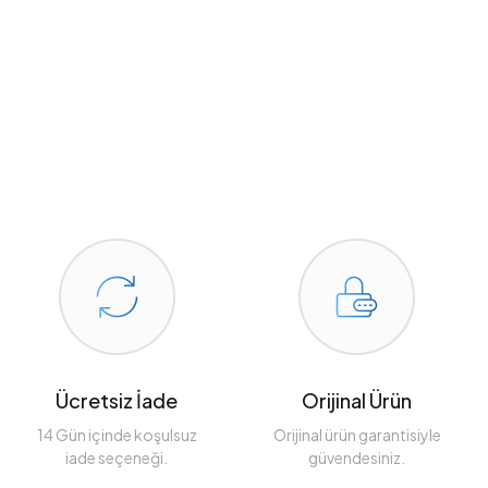
Ücretsiz İade
Orijinal Ürün
14 Gün içinde koşulsuz
Orijinal ürün garantisiyle
iade seçeneği.
güvendesiniz.