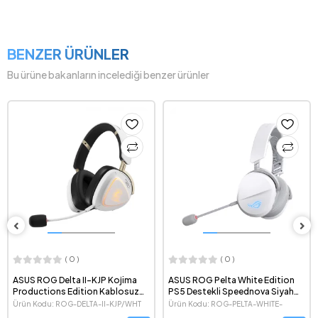
BENZER ÜRÜNLER
Bu ürüne bakanların incelediği benzer ürünler
( 0 )
( 0 )
ASUS ROG Delta II-KJP Kojima
ASUS ROG Pelta White Edition
Productions Edition Kablosuz
PS5 Destekli Speednova Siyah
Kulaküstü Beyaz Gaming Kulaklık
Kulaküstü Kablosuz Beyaz
Ürün Kodu: ROG-DELTA-II-KJP/WHT
Ürün Kodu: ROG-PELTA-WHITE-
Headset Kulaklık
EDITION