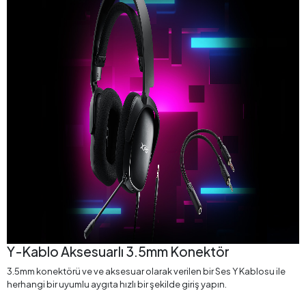
Y-Kablo Aksesuarlı 3.5mm Konektör
3.5mm konektörü ve ve aksesuar olarak verilen bir Ses Y Kablosu ile
herhangi bir uyumlu aygıta hızlı bir şekilde giriş yapın.