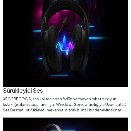
Sürükleyici Ses
XPG PRECOG S, ses kalitesinden ödün vermeyen rahat bir oyun
kulaklığı olarak tasarlanmıştır. Windows Sonic aracılığıyla Uzamsal 3D
Ses Desteği, sürükleyici, mekansal olarak bilinçli bir deneyim sunar.