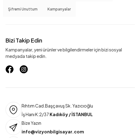
Şifremi Unuttum
Kampanyalar
Bizi Takip Edin
Kampanyalar, yeni ürünler ve bilgilendirmeler için bizi sosyal
medyada takip edin.
Rıhtım Cad.Başçavuş Sk. Yazıcıoğlu
İş Hanı K:2/37
Kadıköy / İSTANBUL
Bize Yazın
info@vizyonbilgisayar.com