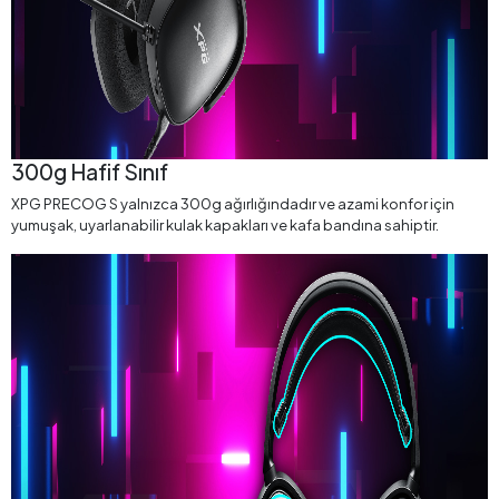
300g Hafif Sınıf
XPG PRECOG S yalnızca 300g ağırlığındadır ve azami konfor için
yumuşak, uyarlanabilir kulak kapakları ve kafa bandına sahiptir.