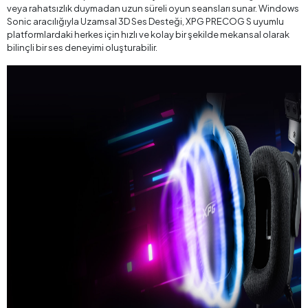
veya rahatsızlık duymadan uzun süreli oyun seansları sunar. Windows
Sonic aracılığıyla Uzamsal 3D Ses Desteği, XPG PRECOG S uyumlu
platformlardaki herkes için hızlı ve kolay bir şekilde mekansal olarak
bilinçli bir ses deneyimi oluşturabilir.