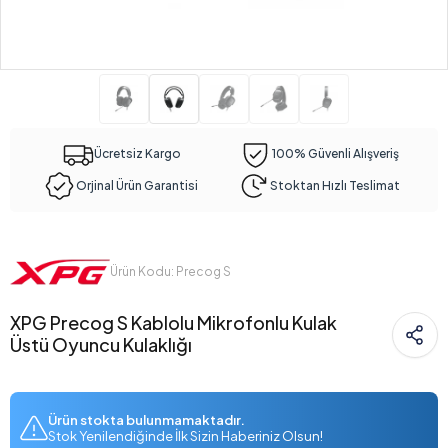
Ücretsiz Kargo
100% Güvenli Alışveriş
Orjinal Ürün Garantisi
Stoktan Hızlı Teslimat
Ürün Kodu: Precog S
XPG Precog S Kablolu Mikrofonlu Kulak
Üstü Oyuncu Kulaklığı
Ürün stokta bulunmamaktadır.
Stok Yenilendiğinde İlk Sizin Haberiniz Olsun!