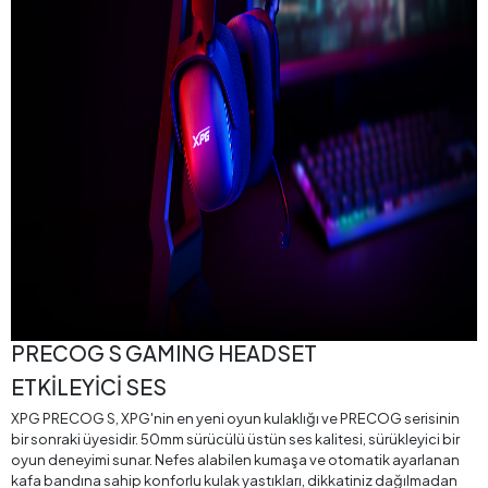
PRECOG S GAMING HEADSET
ETKİLEYİCİ SES
XPG PRECOG S, XPG'nin en yeni oyun kulaklığı ve PRECOG serisinin
bir sonraki üyesidir. 50mm sürücülü üstün ses kalitesi, sürükleyici bir
oyun deneyimi sunar. Nefes alabilen kumaşa ve otomatik ayarlanan
kafa bandına sahip konforlu kulak yastıkları, dikkatiniz dağılmadan