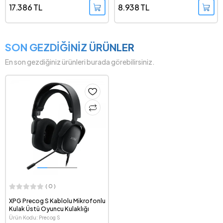
17.386 TL
8.938 TL
SON GEZDİĞİNİZ ÜRÜNLER
En son gezdiğiniz ürünleri burada görebilirsiniz.
( 0 )
XPG Precog S Kablolu Mikrofonlu
Kulak Üstü Oyuncu Kulaklığı
Ürün Kodu: Precog S