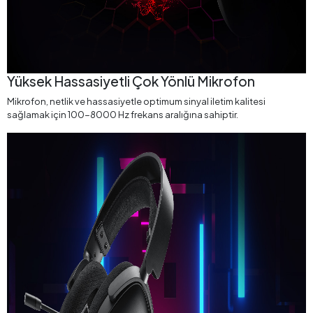
Yüksek Hassasiyetli Çok Yönlü Mikrofon
Mikrofon, netlik ve hassasiyetle optimum sinyal iletim kalitesi
sağlamak için 100-8000 Hz frekans aralığına sahiptir.