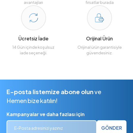
avantajları
fırsatlar burada
Ücretsiz İade
Orijinal Ürün
14 Gün içinde koşulsuz
Orijinal ürün garantisiyle
iade seçeneği.
güvendesiniz.
E-posta listemize abone olun
ve
Hemen bize katılın!
Kampanyalar ve daha fazlası için
GÖNDER