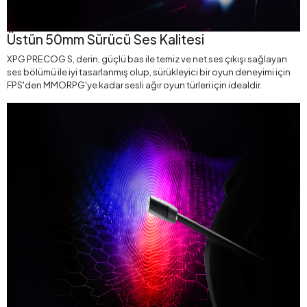
Üstün 50mm Sürücü Ses Kalitesi
XPG PRECOG S, derin, güçlü bas ile temiz ve net ses çıkışı sağlayan
ses bölümü ile iyi tasarlanmış olup, sürükleyici bir oyun deneyimi için
FPS'den MMORPG'ye kadar sesli ağır oyun türleri için idealdir.