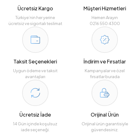
Ücretsiz Kargo
Müşteri Hizmetleri
Türkiye’nin her yerine
Hemen Arayın
ücretsiz ve sigortalı teslimat
0216 550 4300
Taksit Seçenekleri
İndirim ve Fırsatlar
Uygun ödeme ve taksit
Kampanyalar ve özel
avantajları
fırsatlar burada
Ücretsiz İade
Orijinal Ürün
14 Gün içinde koşulsuz
Orijinal ürün garantisiyle
iade seçeneği.
güvendesiniz.