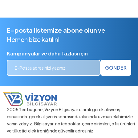
E-posta listemize abone olun
ve
Hemen bize katılın!
Kampanyalar ve daha fazlası için
GÖNDER
2005'ten bugüne, Vizyon Bilgisayar olarak gerek alışveriş
esnasında, gerek alışveriş sonrasında alanında uzman ekibimizle
yanınızdayız. Bilgisayar, notebooklar, çevre birimleri, ofis ürünleri
ve tüketici elektroniğinde güvenilir adresiniz.