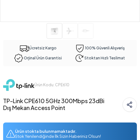
Ücretsiz Kargo
100% Güvenli Alışveriş
Orjinal Ürün Garantisi
Stoktan Hızlı Teslimat
Ürün Kodu: CPE610
TP-Link CPE610 5GHz 300Mbps 23dBi
Dış Mekan Access Point
Ürün stokta bulunmamaktadır.
Stok Yenilendiğinde İlk Sizin Haberiniz Olsun!