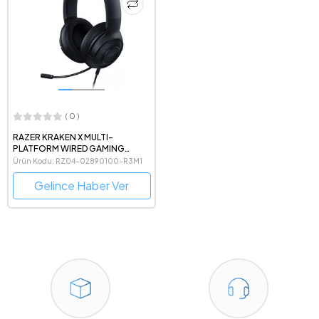
( 0 )
RAZER KRAKEN X MULTI-
PLATFORM WIRED GAMING
KULAKLIK
Ürün Kodu: RZ04-02890100-R3M1
Gelince Haber Ver