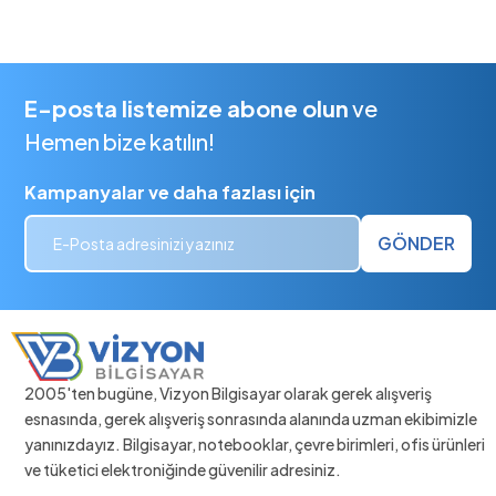
E-posta listemize abone olun
ve
Hemen bize katılın!
Kampanyalar ve daha fazlası için
GÖNDER
2005'ten bugüne, Vizyon Bilgisayar olarak gerek alışveriş
esnasında, gerek alışveriş sonrasında alanında uzman ekibimizle
yanınızdayız. Bilgisayar, notebooklar, çevre birimleri, ofis ürünleri
ve tüketici elektroniğinde güvenilir adresiniz.