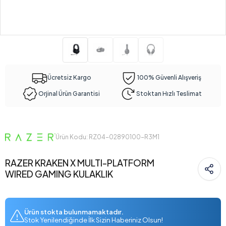
Ücretsiz Kargo
100% Güvenli Alışveriş
Orjinal Ürün Garantisi
Stoktan Hızlı Teslimat
Ürün Kodu: RZ04-02890100-R3M1
RAZER KRAKEN X MULTI-PLATFORM
WIRED GAMING KULAKLIK
Ürün stokta bulunmamaktadır.
Stok Yenilendiğinde İlk Sizin Haberiniz Olsun!