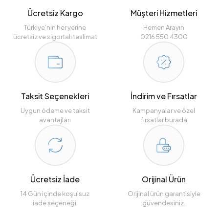
Ücretsiz Kargo
Müşteri Hizmetleri
Türkiye’nin her yerine
Hemen Arayın
ücretsiz ve sigortalı teslimat
0216 550 4300
Taksit Seçenekleri
İndirim ve Fırsatlar
Uygun ödeme ve taksit
Kampanyalar ve özel
avantajları
fırsatlar burada
Ücretsiz İade
Orijinal Ürün
14 Gün içinde koşulsuz
Orijinal ürün garantisiyle
iade seçeneği.
güvendesiniz.