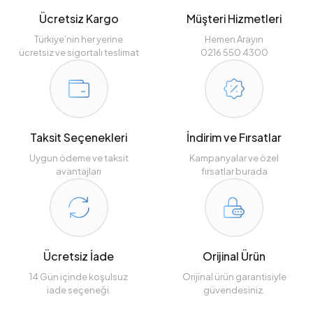
Ücretsiz Kargo
Müşteri Hizmetleri
Türkiye’nin her yerine
Hemen Arayın
ücretsiz ve sigortalı teslimat
0216 550 4300
Taksit Seçenekleri
İndirim ve Fırsatlar
Uygun ödeme ve taksit
Kampanyalar ve özel
avantajları
fırsatlar burada
Ücretsiz İade
Orijinal Ürün
14 Gün içinde koşulsuz
Orijinal ürün garantisiyle
iade seçeneği.
güvendesiniz.