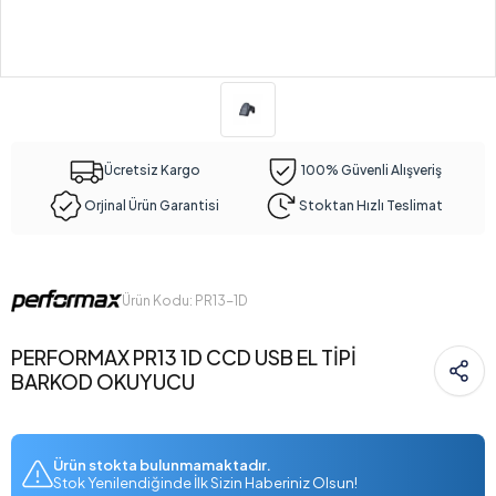
Ücretsiz Kargo
100% Güvenli Alışveriş
Orjinal Ürün Garantisi
Stoktan Hızlı Teslimat
Ürün Kodu: PR13-1D
PERFORMAX PR13 1D CCD USB EL TİPİ
BARKOD OKUYUCU
Ürün stokta bulunmamaktadır.
Stok Yenilendiğinde İlk Sizin Haberiniz Olsun!