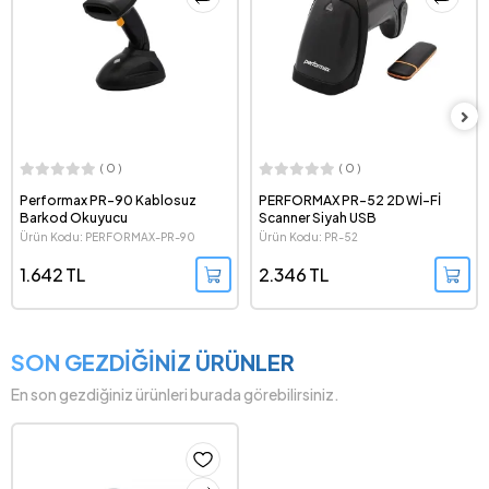
( 0 )
( 0 )
PERFORMAX PR-52 2D Wİ-Fİ
PERFORMAX PR-44 2D Scanner
Scanner Siyah USB
Siyah USB
Ürün Kodu: PR-52
Ürün Kodu: PR-44
1.536 TL
2.346 TL
1.172 TL
SON GEZDİĞİNİZ ÜRÜNLER
En son gezdiğiniz ürünleri burada görebilirsiniz.