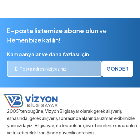
E-posta listemize abone olun
ve
Hemen bize katılın!
Kampanyalar ve daha fazlası için
GÖNDER
2005'ten bugüne, Vizyon Bilgisayar olarak gerek alışveriş
esnasında, gerek alışveriş sonrasında alanında uzman ekibimizle
yanınızdayız. Bilgisayar, notebooklar, çevre birimleri, ofis ürünleri
ve tüketici elektroniğinde güvenilir adresiniz.