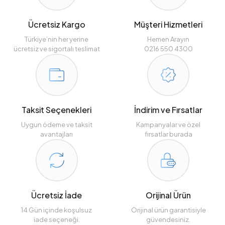
Ücretsiz Kargo
Müşteri Hizmetleri
Türkiye’nin her yerine
Hemen Arayın
ücretsiz ve sigortalı teslimat
0216 550 4300
Taksit Seçenekleri
İndirim ve Fırsatlar
Uygun ödeme ve taksit
Kampanyalar ve özel
avantajları
fırsatlar burada
Ücretsiz İade
Orijinal Ürün
14 Gün içinde koşulsuz
Orijinal ürün garantisiyle
iade seçeneği.
güvendesiniz.