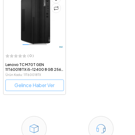
( 0 )
Lenovo TC M70T GEN
11T60018TX i5-12400 8 GB 256
GB SSD Wındows 11 PRO
Ürün Kodu: 11T60018TX
Masaüstü Bilgisayar
Gelince Haber Ver