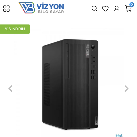
0
%3 İNDİRİM