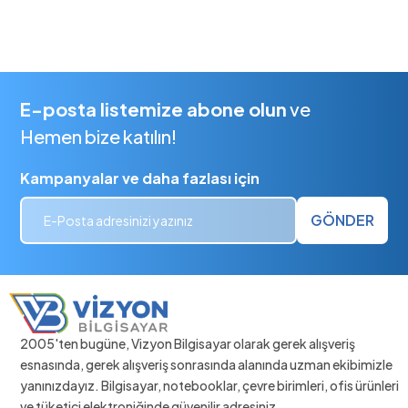
E-posta listemize abone olun
ve
Hemen bize katılın!
Kampanyalar ve daha fazlası için
GÖNDER
2005'ten bugüne, Vizyon Bilgisayar olarak gerek alışveriş
esnasında, gerek alışveriş sonrasında alanında uzman ekibimizle
yanınızdayız. Bilgisayar, notebooklar, çevre birimleri, ofis ürünleri
ve tüketici elektroniğinde güvenilir adresiniz.