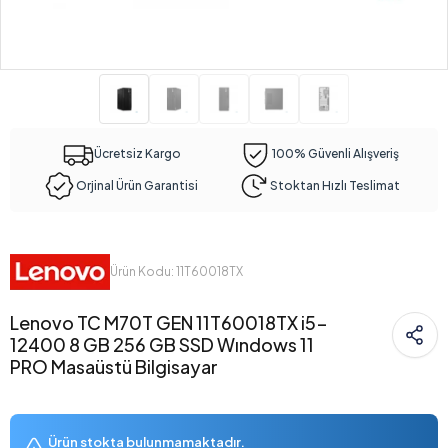
Ücretsiz Kargo
100% Güvenli Alışveriş
Orjinal Ürün Garantisi
Stoktan Hızlı Teslimat
Ürün Kodu: 11T60018TX
Lenovo TC M70T GEN 11T60018TX i5-
12400 8 GB 256 GB SSD Wındows 11
PRO Masaüstü Bilgisayar
Ürün stokta bulunmamaktadır.