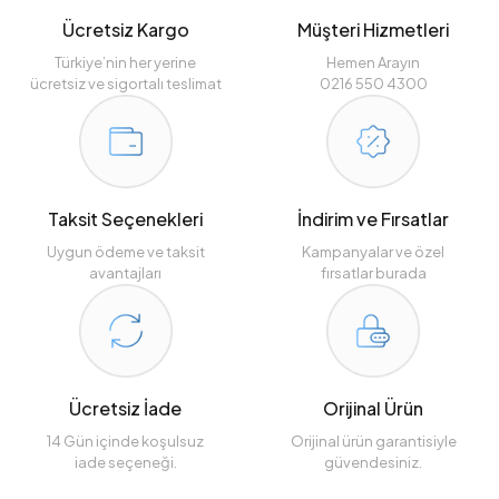
Ücretsiz Kargo
Müşteri Hizmetleri
Türkiye’nin her yerine
Hemen Arayın
ücretsiz ve sigortalı teslimat
0216 550 4300
Taksit Seçenekleri
İndirim ve Fırsatlar
Uygun ödeme ve taksit
Kampanyalar ve özel
avantajları
fırsatlar burada
Ücretsiz İade
Orijinal Ürün
14 Gün içinde koşulsuz
Orijinal ürün garantisiyle
iade seçeneği.
güvendesiniz.