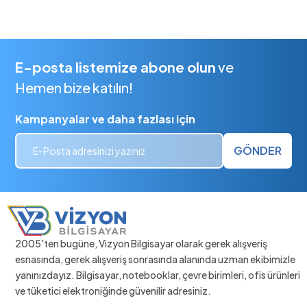
E-posta listemize abone olun
ve
Hemen bize katılın!
Kampanyalar ve daha fazlası için
GÖNDER
2005'ten bugüne, Vizyon Bilgisayar olarak gerek alışveriş
esnasında, gerek alışveriş sonrasında alanında uzman ekibimizle
yanınızdayız. Bilgisayar, notebooklar, çevre birimleri, ofis ürünleri
ve tüketici elektroniğinde güvenilir adresiniz.