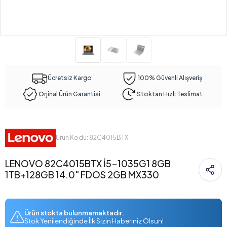
Ücretsiz Kargo
100% Güvenli Alışveriş
Orjinal Ürün Garantisi
Stoktan Hızlı Teslimat
Ürün Kodu: 82C4015BTX
LENOVO 82C4015BTX İ5-1035G1 8GB
1TB+128GB 14.0" FDOS 2GB MX330
Ürün stokta bulunmamaktadır.
Stok Yenilendiğinde İlk Sizin Haberiniz Olsun!