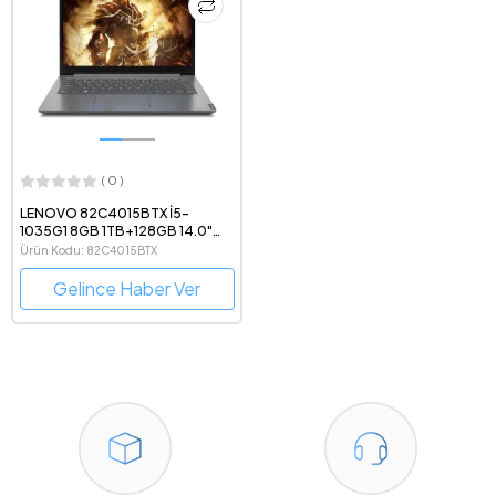
( 0 )
LENOVO 82C4015BTX İ5-
1035G1 8GB 1TB+128GB 14.0"
FDOS 2GB MX330
Ürün Kodu: 82C4015BTX
Gelince Haber Ver