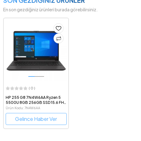
SON GEZDİĞİNİZ ÜRÜNLER
En son gezdiğiniz ürünleri burada görebilirsiniz.
( 0 )
HP 255 G8 7N4W6AA Ryzen 5
5500U 8GB 256GB SSD 15.6 FHD
FreeDOS
Ürün Kodu: 7N4W6AA
Gelince Haber Ver