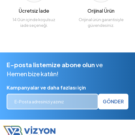
Ücretsiz İade
Orijinal Ürün
14 Gün içinde koşulsuz
Orijinal ürün garantisiyle
iade seçeneği.
güvendesiniz.
E-posta listemize abone olun
ve
Hemen bize katılın!
Kampanyalar ve daha fazlası için
GÖNDER