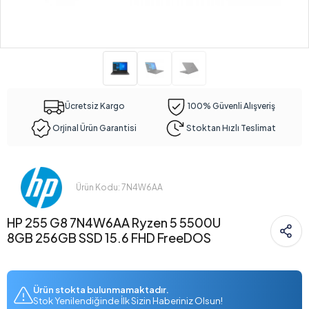
Ücretsiz Kargo
100% Güvenli Alışveriş
Orjinal Ürün Garantisi
Stoktan Hızlı Teslimat
Ürün Kodu: 7N4W6AA
HP 255 G8 7N4W6AA Ryzen 5 5500U
8GB 256GB SSD 15.6 FHD FreeDOS
Ürün stokta bulunmamaktadır.
Stok Yenilendiğinde İlk Sizin Haberiniz Olsun!