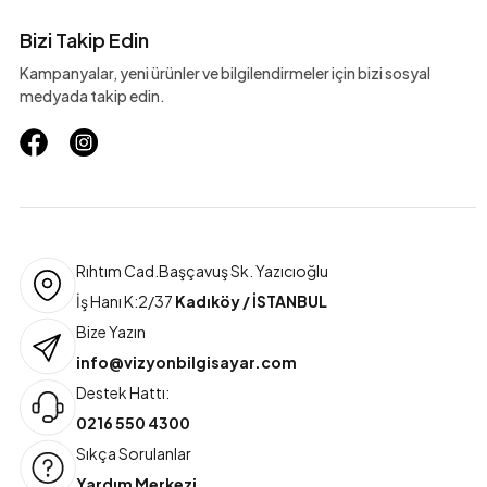
Bizi Takip Edin
Kampanyalar, yeni ürünler ve bilgilendirmeler için bizi sosyal
medyada takip edin.
Rıhtım Cad.Başçavuş Sk. Yazıcıoğlu
İş Hanı K:2/37
Kadıköy / İSTANBUL
Bize Yazın
info@vizyonbilgisayar.com
Destek Hattı:
0216 550 4300
Sıkça Sorulanlar
Yardım Merkezi