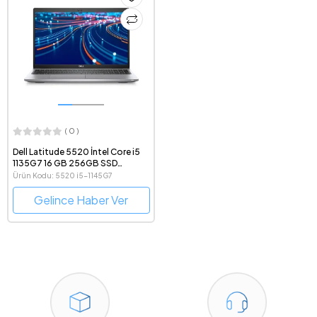
( 0 )
Dell Latitude 5520 İntel Core i5
1135G7 16 GB 256GB SSD
Windows 11 Pro 15.6" FHD
Ürün Kodu: 5520 i5-1145G7
Gelince Haber Ver