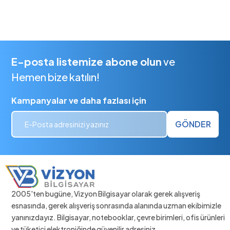
E-posta listemize abone olun
ve
Hemen bize katılın!
Kampanyalar ve daha fazlası için
GÖNDER
2005'ten bugüne, Vizyon Bilgisayar olarak gerek alışveriş
esnasında, gerek alışveriş sonrasında alanında uzman ekibimizle
yanınızdayız. Bilgisayar, notebooklar, çevre birimleri, ofis ürünleri
ve tüketici elektroniğinde güvenilir adresiniz.