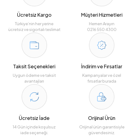
Ücretsiz Kargo
Müşteri Hizmetleri
Türkiye’nin her yerine
Hemen Arayın
ücretsiz ve sigortalı teslimat
0216 550 4300
Taksit Seçenekleri
İndirim ve Fırsatlar
Uygun ödeme ve taksit
Kampanyalar ve özel
avantajları
fırsatlar burada
Ücretsiz İade
Orijinal Ürün
14 Gün içinde koşulsuz
Orijinal ürün garantisiyle
iade seçeneği.
güvendesiniz.