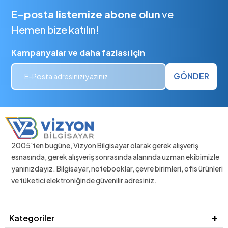
E-posta listemize abone olun
ve
Hemen bize katılın!
Kampanyalar ve daha fazlası için
GÖNDER
2005'ten bugüne, Vizyon Bilgisayar olarak gerek alışveriş
esnasında, gerek alışveriş sonrasında alanında uzman ekibimizle
yanınızdayız. Bilgisayar, notebooklar, çevre birimleri, ofis ürünleri
ve tüketici elektroniğinde güvenilir adresiniz.
Kategoriler