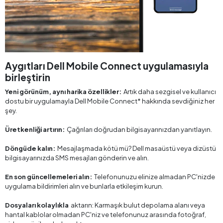
Aygıtları Dell Mobile Connect uygulamasıyla
birleştirin
Yeni görünüm, aynı harika özellikler:
Artık daha sezgisel ve kullanıcı
dostu bir uygulamayla Dell Mobile Connect* hakkında sevdiğiniz her
şey.
Üretkenliği artırın:
Çağrıları doğrudan bilgisayarınızdan yanıtlayın.
Döngüde kalın:
Mesajlaşmada kötü mü? Dell masaüstü veya dizüstü
bilgisayarınızda SMS mesajları gönderin ve alın.
En son güncellemeleri alın:
Telefonunuzu elinize almadan PC'nizde
uygulama bildirimleri alın ve bunlarla etkileşim kurun.
Dosyaları kolaylıkla
aktarın: Karmaşık bulut depolama alanı veya
hantal kablolar olmadan PC'niz ve telefonunuz arasında fotoğraf,