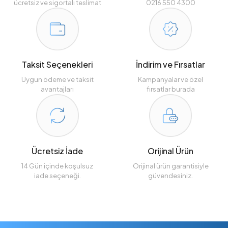
ücretsiz ve sigortalı teslimat
0216 550 4300
Taksit Seçenekleri
İndirim ve Fırsatlar
Uygun ödeme ve taksit
Kampanyalar ve özel
avantajları
fırsatlar burada
Ücretsiz İade
Orijinal Ürün
14 Gün içinde koşulsuz
Orijinal ürün garantisiyle
iade seçeneği.
güvendesiniz.