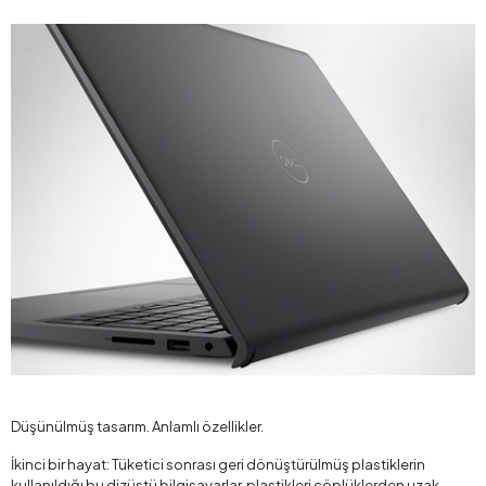
Düşünülmüş tasarım. Anlamlı özellikler.
İkinci bir hayat: Tüketici sonrası geri dönüştürülmüş plastiklerin
kullanıldığı bu dizüstü bilgisayarlar, plastikleri çöplüklerden uzak