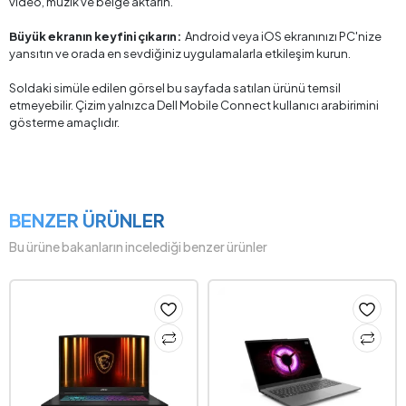
video, müzik ve belge aktarın.
Büyük ekranın keyfini çıkarın:
Android veya iOS ekranınızı PC'nize
yansıtın ve orada en sevdiğiniz uygulamalarla etkileşim kurun.
Soldaki simüle edilen görsel bu sayfada satılan ürünü temsil
etmeyebilir. Çizim yalnızca Dell Mobile Connect kullanıcı arabirimini
gösterme amaçlıdır.
BENZER ÜRÜNLER
Bu ürüne bakanların incelediği benzer ürünler