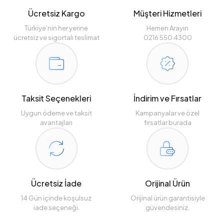
Ücretsiz Kargo
Müşteri Hizmetleri
Türkiye’nin her yerine
Hemen Arayın
ücretsiz ve sigortalı teslimat
0216 550 4300
Taksit Seçenekleri
İndirim ve Fırsatlar
Uygun ödeme ve taksit
Kampanyalar ve özel
avantajları
fırsatlar burada
Ücretsiz İade
Orijinal Ürün
14 Gün içinde koşulsuz
Orijinal ürün garantisiyle
iade seçeneği.
güvendesiniz.