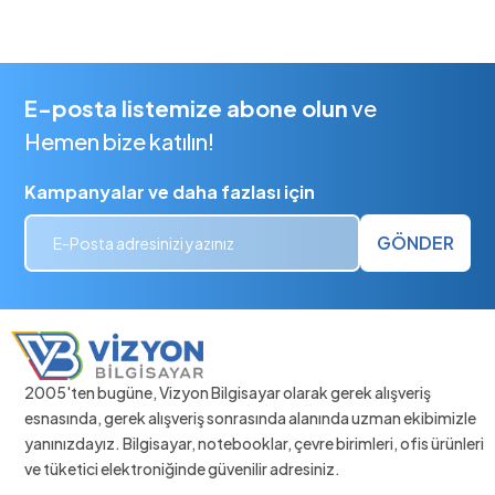
E-posta listemize abone olun
ve
Hemen bize katılın!
Kampanyalar ve daha fazlası için
GÖNDER
2005'ten bugüne, Vizyon Bilgisayar olarak gerek alışveriş
esnasında, gerek alışveriş sonrasında alanında uzman ekibimizle
yanınızdayız. Bilgisayar, notebooklar, çevre birimleri, ofis ürünleri
ve tüketici elektroniğinde güvenilir adresiniz.