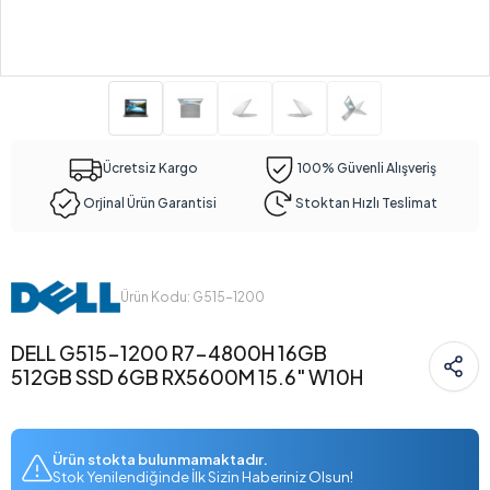
Ücretsiz Kargo
100% Güvenli Alışveriş
Orjinal Ürün Garantisi
Stoktan Hızlı Teslimat
Ürün Kodu: G515-1200
DELL G515-1200 R7-4800H 16GB
512GB SSD 6GB RX5600M 15.6" W10H
Ürün stokta bulunmamaktadır.
Stok Yenilendiğinde İlk Sizin Haberiniz Olsun!