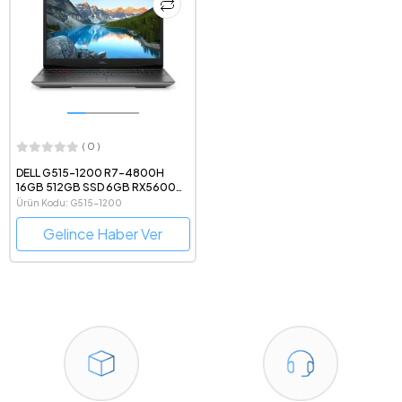
( 0 )
DELL G515-1200 R7-4800H
16GB 512GB SSD 6GB RX5600M
15.6" W10H
Ürün Kodu: G515-1200
Gelince Haber Ver