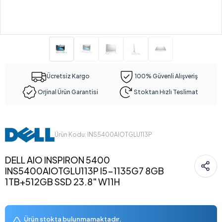
Ücretsiz Kargo
100% Güvenli Alışveriş
Orjinal Ürün Garantisi
Stoktan Hızlı Teslimat
Ürün Kodu: INS5400AIOTGLU113P
DELL AIO INSPIRON 5400
INS5400AIOTGLU113P I5-1135G7 8GB
1TB+512GB SSD 23.8" W11H
Ürün stokta bulunmamaktadır.