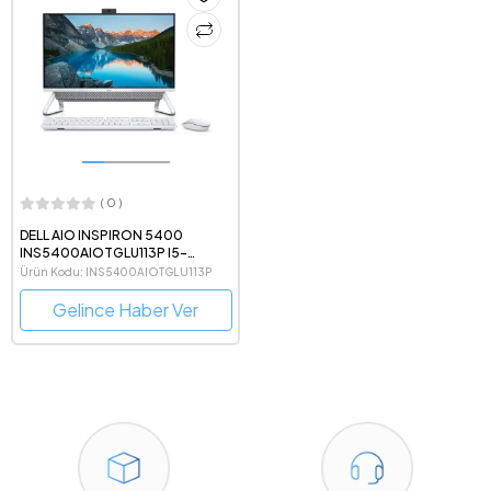
( 0 )
DELL AIO INSPIRON 5400
INS5400AIOTGLU113P I5-
1135G7 8GB 1TB+512GB SSD
Ürün Kodu: INS5400AIOTGLU113P
23.8" W11H
Gelince Haber Ver