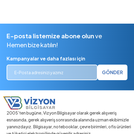
E-posta listemize abone olun
ve
Hemen bize katılın!
Kampanyalar ve daha fazlası için
GÖNDER
2005'ten bugüne, Vizyon Bilgisayar olarak gerek alışveriş
esnasında, gerek alışveriş sonrasında alanında uzman ekibimizle
yanınızdayız. Bilgisayar, notebooklar, çevre birimleri, ofis ürünleri
ve tüketici elektroniğinde güvenilir adresiniz.