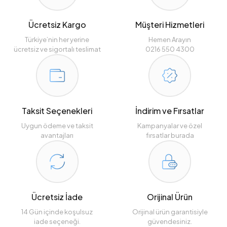
Ücretsiz Kargo
Müşteri Hizmetleri
Türkiye’nin her yerine
Hemen Arayın
ücretsiz ve sigortalı teslimat
0216 550 4300
Taksit Seçenekleri
İndirim ve Fırsatlar
Uygun ödeme ve taksit
Kampanyalar ve özel
avantajları
fırsatlar burada
Ücretsiz İade
Orijinal Ürün
14 Gün içinde koşulsuz
Orijinal ürün garantisiyle
iade seçeneği.
güvendesiniz.