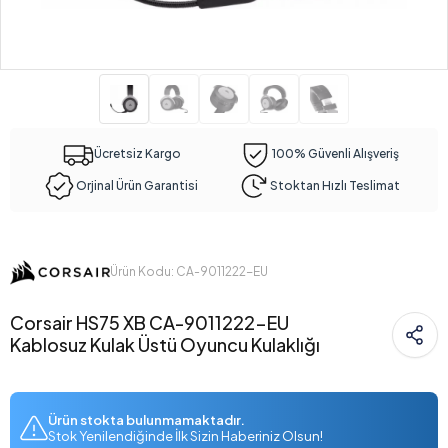
Ücretsiz Kargo
100% Güvenli Alışveriş
Orjinal Ürün Garantisi
Stoktan Hızlı Teslimat
Ürün Kodu: CA-9011222-EU
Corsair HS75 XB CA-9011222-EU
Kablosuz Kulak Üstü Oyuncu Kulaklığı
Ürün stokta bulunmamaktadır.
Stok Yenilendiğinde İlk Sizin Haberiniz Olsun!