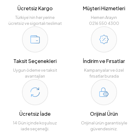
Ücretsiz Kargo
Müşteri Hizmetleri
Türkiye’nin her yerine
Hemen Arayın
ücretsiz ve sigortalı teslimat
0216 550 4300
Taksit Seçenekleri
İndirim ve Fırsatlar
Uygun ödeme ve taksit
Kampanyalar ve özel
avantajları
fırsatlar burada
Ücretsiz İade
Orijinal Ürün
14 Gün içinde koşulsuz
Orijinal ürün garantisiyle
iade seçeneği.
güvendesiniz.