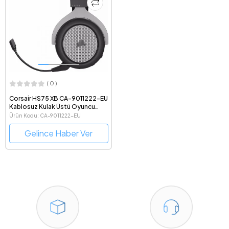
( 0 )
Corsair HS75 XB CA-9011222-EU
Kablosuz Kulak Üstü Oyuncu
Kulaklığı
Ürün Kodu: CA-9011222-EU
Gelince Haber Ver