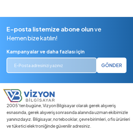
E-posta listemize abone olun
ve
Hemen bize katılın!
Kampanyalar ve daha fazlası için
GÖNDER
2005'ten bugüne, Vizyon Bilgisayar olarak gerek alışveriş
esnasında, gerek alışveriş sonrasında alanında uzman ekibimizle
yanınızdayız. Bilgisayar, notebooklar, çevre birimleri, ofis ürünleri
ve tüketici elektroniğinde güvenilir adresiniz.