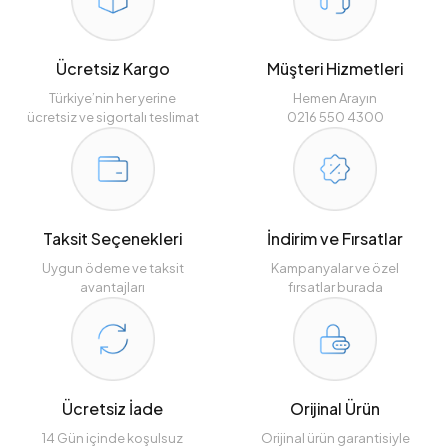
Ücretsiz Kargo
Müşteri Hizmetleri
Türkiye’nin her yerine
Hemen Arayın
ücretsiz ve sigortalı teslimat
0216 550 4300
Taksit Seçenekleri
İndirim ve Fırsatlar
Uygun ödeme ve taksit
Kampanyalar ve özel
avantajları
fırsatlar burada
Ücretsiz İade
Orijinal Ürün
14 Gün içinde koşulsuz
Orijinal ürün garantisiyle