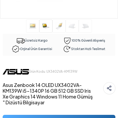
Ücretsiz Kargo
100% Güvenli Alışveriş
Orjinal Ürün Garantisi
Stoktan Hızlı Teslimat
Ürün Kodu: UX3402VA-KM139W
Asus Zenbook 14 OLED UX3402VA-
KM139W i5-1340P 16 GB 512 GB SSD Iris
Xe Graphics 14 Wındows 11 Home Gümüş
" Dizüstü Bilgisayar