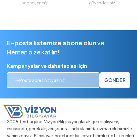
iade seçeneği.
güvendesiniz.
E-posta listemize abone olun
ve
Hemen bize katılın!
Kampanyalar ve daha fazlası için
GÖNDER
2005'ten bugüne, Vizyon Bilgisayar olarak gerek alışveriş
esnasında, gerek alışveriş sonrasında alanında uzman ekibimizle
yanınızdayız. Bilgisayar, notebooklar, çevre birimleri, ofis ürünleri