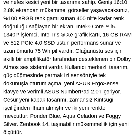
ve nefes kesici yeni bir tasarıma sahip. Geniş 16:10
2.8K ekrandan mükemmel görseller yaşayacaksınız,
%100 sRGB renk gamı sunan 400 nit'e kadar renk
doğruluğu sağlayan bir ekran. Intel® Core™ i5-
1340P İşlemci, Intel Iris ® Xe grafik kartı, 16 GB RAM
ve 512 PCIe 4.0 SSD üstün performans sunar ve
uzun ömürlü 75 Wh pil vardır. Olağanüstü ses için
akıllı bir amplifikatör tarafından desteklenen bir Dolby
Atmos ses sistemi vardır. Kullanıcı merkezli tasarım,
güç düğmesinde parmak izi sensörüyle tek
dokunuşla oturum açma, yeni ASUS ErgoSense
klavye ve verimli ASUS NumberPad 2.0'ı içeriyor.
Cesur yeni kapak tasarımı, zamansız Kintsugi
işçiliğinden ilham almıştır ve iki yeni renkte
mevcuttur: Ponder Blue, Aqua Celadon ve Foggy
Silver. Zenbook 14, taşınabilir mükemmellik için yeni
ölçüttür.