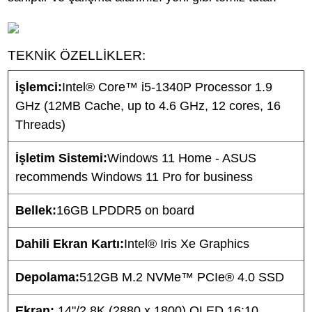
TEKNİK ÖZELLİKLER:
İşlemci:
Intel® Core™ i5-1340P Processor 1.9
GHz (12MB Cache, up to 4.6 GHz, 12 cores, 16
Threads)
İşletim Sistemi:
Windows 11 Home - ASUS
recommends Windows 11 Pro for business
Bellek:
16GB LPDDR5 on board
Dahili Ekran Kartı:
Intel® Iris Xe Graphics
Depolama:
512GB M.2 NVMe™ PCIe® 4.0 SSD
Ekran:
14"/2.8K (2880 x 1800) OLED 16:10,