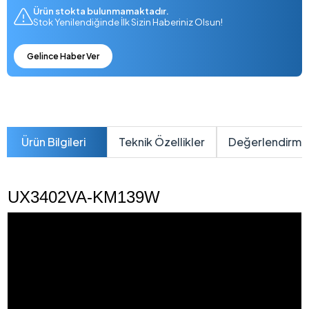
Ürün stokta bulunmamaktadır.
Stok Yenilendiğinde İlk Sizin Haberiniz Olsun!
Gelince Haber Ver
Ürün Bilgileri
Teknik Özellikler
Değerlendirme
UX3402VA-KM139W