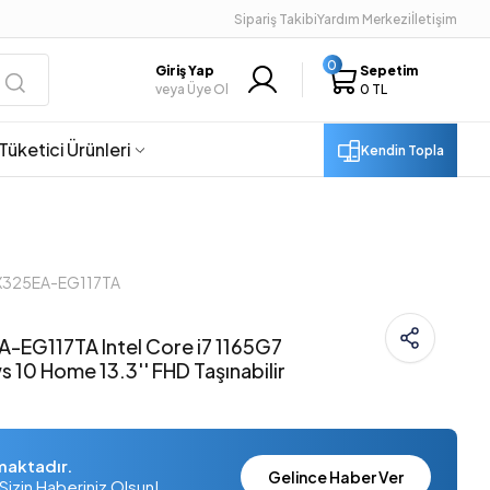
Sipariş Takibi
Yardım Merkezi
İletişim
0
Giriş Yap
Sepetim
veya Üye Ol
0 TL
Tüketici Ürünleri
Kendin Topla
UX325EA-EG117TA
-EG117TA Intel Core i7 1165G7
10 Home 13.3'' FHD Taşınabilir
maktadır.
Gelince Haber Ver
Sizin Haberiniz Olsun!