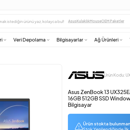
Asus
Kulaklık
Mouse
OEM Paketler
ri
Veri Depolama
Bilgisayarlar
Ağ Ürünleri
Ürün Kodu: 
Asus ZenBook 13 UX325EA
16GB 512GB SSD Windows 
Bilgisayar
Ürün stokta bulunma
Stok Yenilendiğinde İlk 