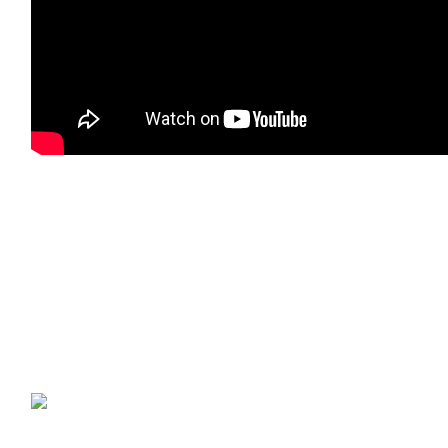
*VİDEODA BELİRTİLEN TEKNİK DONANIM DETAYLARI DİKKATE ALINMAMALIDIR.
Asus ZenBook 13
Yeni ZenBook 13 her zamankinden daha taşınabilir. 
Thunderbolt ™ 4 USB-C®, USB Type-A ve MicroSD ka
bir yaşam tarzı için mükemmel seçiminizdir.
Daimi arkadaşınız