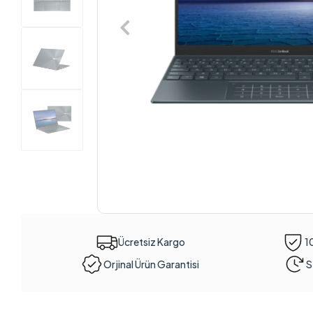
Ücretsiz Kargo
1
Orjinal Ürün Garantisi
S