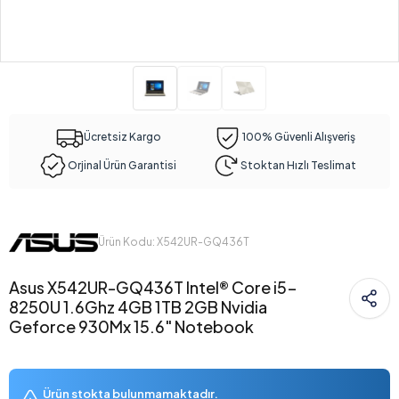
Ücretsiz Kargo
100% Güvenli Alışveriş
Orjinal Ürün Garantisi
Stoktan Hızlı Teslimat
Ürün Kodu: X542UR-GQ436T
Asus X542UR-GQ436T Intel® Core i5-
8250U 1.6Ghz 4GB 1TB 2GB Nvidia
Geforce 930Mx 15.6" Notebook
Ürün stokta bulunmamaktadır.