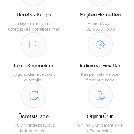
Ücretsiz Kargo
Müşteri Hizmetleri
Türkiye’nin her yerine
Hemen Arayın
ücretsiz ve sigortalı teslimat
0216 550 4300
Taksit Seçenekleri
İndirim ve Fırsatlar
Uygun ödeme ve taksit
Kampanyalar ve özel
avantajları
fırsatlar burada
Ücretsiz İade
Orijinal Ürün
14 Gün içinde koşulsuz
Orijinal ürün garantisiyle
iade seçeneği.
güvendesiniz.