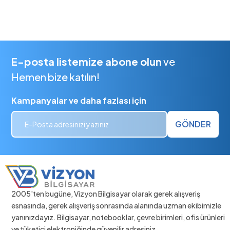
E-posta listemize abone olun
ve
Hemen bize katılın!
Kampanyalar ve daha fazlası için
GÖNDER
2005'ten bugüne, Vizyon Bilgisayar olarak gerek alışveriş
esnasında, gerek alışveriş sonrasında alanında uzman ekibimizle
yanınızdayız. Bilgisayar, notebooklar, çevre birimleri, ofis ürünleri
ve tüketici elektroniğinde güvenilir adresiniz.