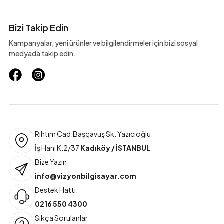
Bizi Takip Edin
Kampanyalar, yeni ürünler ve bilgilendirmeler için bizi sosyal
medyada takip edin.
Rıhtım Cad.Başçavuş Sk. Yazıcıoğlu
İş Hanı K:2/37
Kadıköy / İSTANBUL
Bize Yazın
info@vizyonbilgisayar.com
Destek Hattı:
0216 550 4300
Sıkça Sorulanlar