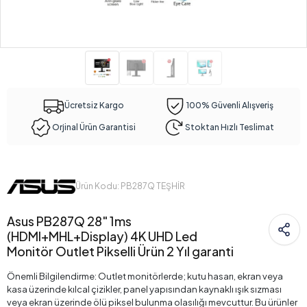
Ücretsiz Kargo
100% Güvenli Alışveriş
Orjinal Ürün Garantisi
Stoktan Hızlı Teslimat
Ürün Kodu: PB287Q TEŞHİR
Asus PB287Q 28" 1ms
(HDMI+MHL+Display) 4K UHD Led
Monitör Outlet Pikselli Ürün 2 Yıl garanti
Önemli Bilgilendirme: Outlet monitörlerde; kutu hasarı, ekran veya
kasa üzerinde kılcal çizikler, panel yapısından kaynaklı ışık sızması
veya ekran üzerinde ölü piksel bulunma olasılığı mevcuttur. Bu ürünler