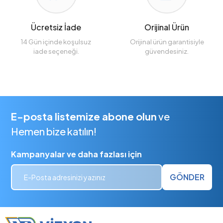
Ücretsiz İade
Orijinal Ürün
14 Gün içinde koşulsuz
Orijinal ürün garantisiyle
iade seçeneği.
güvendesiniz.
E-posta listemize abone olun
ve
Hemen bize katılın!
Kampanyalar ve daha fazlası için
GÖNDER