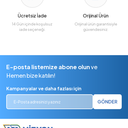
Ücretsiz İade
Orijinal Ürün
14 Gün içinde koşulsuz
Orijinal ürün garantisiyle
iade seçeneği.
güvendesiniz.
E-posta listemize abone olun
ve
Hemen bize katılın!
Kampanyalar ve daha fazlası için
GÖNDER