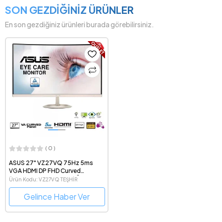
SON GEZDİĞİNİZ ÜRÜNLER
En son gezdiğiniz ürünleri burada görebilirsiniz.
( 0 )
ASUS 27" VZ27VQ 75Hz 5ms
VGA HDMI DP FHD Curved
Monitör Outlet Pikselli Ürün 2 Yıl
Ürün Kodu: VZ27VQ TEŞHİR
garanti
Gelince Haber Ver