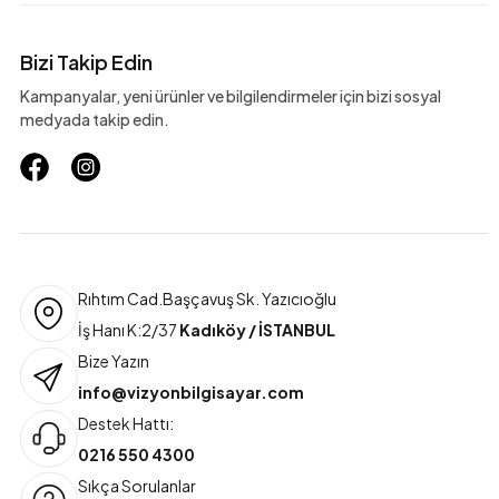
Bizi Takip Edin
Kampanyalar, yeni ürünler ve bilgilendirmeler için bizi sosyal
medyada takip edin.
Rıhtım Cad.Başçavuş Sk. Yazıcıoğlu
İş Hanı K:2/37
Kadıköy / İSTANBUL
Bize Yazın
info@vizyonbilgisayar.com
Destek Hattı:
0216 550 4300
Sıkça Sorulanlar