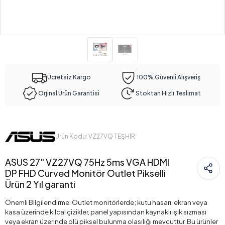
Ücretsiz Kargo
100% Güvenli Alışveriş
Orjinal Ürün Garantisi
Stoktan Hızlı Teslimat
Ürün Kodu: VZ27VQ TEŞHİR
ASUS 27" VZ27VQ 75Hz 5ms VGA HDMI
DP FHD Curved Monitör Outlet Pikselli
Ürün 2 Yıl garanti
Önemli Bilgilendirme: Outlet monitörlerde; kutu hasarı, ekran veya
kasa üzerinde kılcal çizikler, panel yapısından kaynaklı ışık sızması
veya ekran üzerinde ölü piksel bulunma olasılığı mevcuttur. Bu ürünler