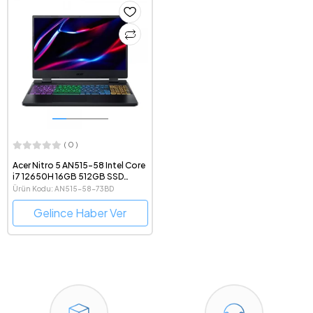
( 0 )
Acer Nitro 5 AN515-58 Intel Core
i7 12650H 16GB 512GB SSD
RTX4050 Freedos 15.6" FHD
Ürün Kodu: AN515-58-73BD
Taşınabilir Bilgisayar
NH.QLZEY.008
Gelince Haber Ver