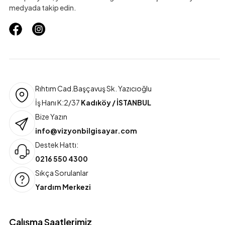
medyada takip edin.
Rıhtım Cad.Başçavuş Sk. Yazıcıoğlu
İş Hanı K:2/37
Kadıköy / İSTANBUL
Bize Yazın
info@vizyonbilgisayar.com
Destek Hattı:
0216 550 4300
Sıkça Sorulanlar
Yardım Merkezi
Çalışma Saatlerimiz