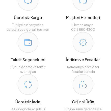
Ücretsiz Kargo
Müşteri Hizmetleri
Türkiye’nin her yerine
Hemen Arayın
ücretsiz ve sigortalı teslimat
0216 550 4300
Taksit Seçenekleri
İndirim ve Fırsatlar
Uygun ödeme ve taksit
Kampanyalar ve özel
avantajları
fırsatlar burada
Ücretsiz İade
Orijinal Ürün
14 Gün içinde koşulsuz
Orijinal ürün garantisiyle