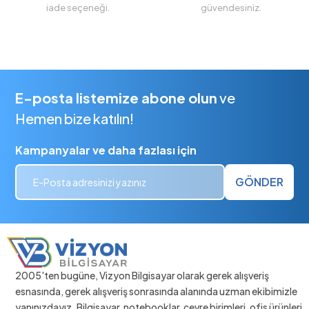
iade seçeneği.
güvendesiniz.
E-posta listemize abone olun
ve
Hemen bize katılın!
Kampanyalar ve daha fazlası için
GÖNDER
2005'ten bugüne, Vizyon Bilgisayar olarak gerek alışveriş
esnasında, gerek alışveriş sonrasında alanında uzman ekibimizle
yanınızdayız. Bilgisayar, notebooklar, çevre birimleri, ofis ürünleri