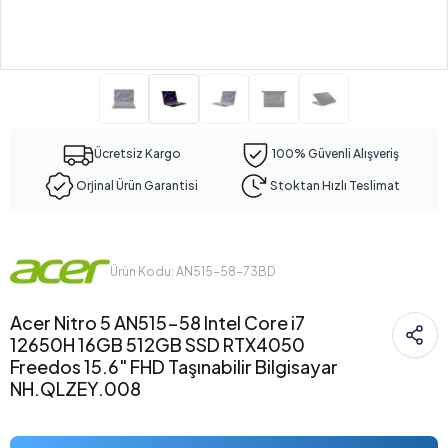
Ücretsiz Kargo
100% Güvenli Alışveriş
Orjinal Ürün Garantisi
Stoktan Hızlı Teslimat
Ürün Kodu: AN515-58-73BD
Acer Nitro 5 AN515-58 Intel Core i7
12650H 16GB 512GB SSD RTX4050
Freedos 15.6" FHD Taşınabilir Bilgisayar
NH.QLZEY.008