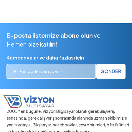
E-posta listemize abone olun
ve
Hemen bize katılın!
Kampanyalar ve daha fazlası için
GÖNDER
2005'ten bugüne, Vizyon Bilgisayar olarak gerek alışveriş
esnasında, gerek alışveriş sonrasında alanında uzman ekibimizle
yanınızdayız. Bilgisayar, notebooklar, çevre birimleri, ofis ürünleri
ve tüketici elektroniğinde güvenilir adresiniz.