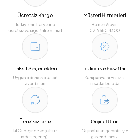
Ücretsiz Kargo
Müşteri Hizmetleri
Türkiye’nin her yerine
Hemen Arayın
ücretsiz ve sigortalı teslimat
0216 550 4300
Taksit Seçenekleri
İndirim ve Fırsatlar
Uygun ödeme ve taksit
Kampanyalar ve özel
avantajları
fırsatlar burada
Ücretsiz İade
Orijinal Ürün
14 Gün içinde koşulsuz
Orijinal ürün garantisiyle
iade seçeneği.
güvendesiniz.