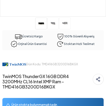
Ücretsiz Kargo
100% Güvenli Alışveriş
Orjinal Ürün Garantisi
Stoktan Hızlı Teslimat
Ürün Kodu: TMD416GB3200D16BKGX
TwinMOS ThunderGX 16GB DDR4
3200MHz CL16 Intel XMP Ram -
TMD416GB3200D16BKGX
Ürün stokta bulunmamaktadır.