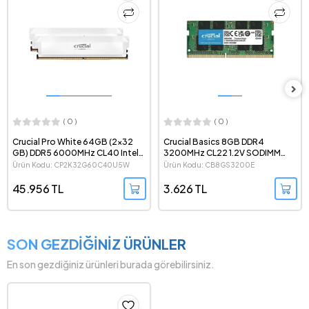
( 0 )
( 0 )
Crucial Basics 8GB DDR4
Crucial 16GB (1x16 GB) DDR5
3200MHz CL22 1.2V SODIMM
6400MHz CL52 CSODIMM
Notebook Ram - CB8GS3200E
Notebook Ram -
Ürün Kodu: CB8GS3200E
Ürün Kodu: CT16G64C52CS5
CT16G64C52CS5
3.626 TL
11.232 TL
SON GEZDİĞİNİZ ÜRÜNLER
En son gezdiğiniz ürünleri burada görebilirsiniz.