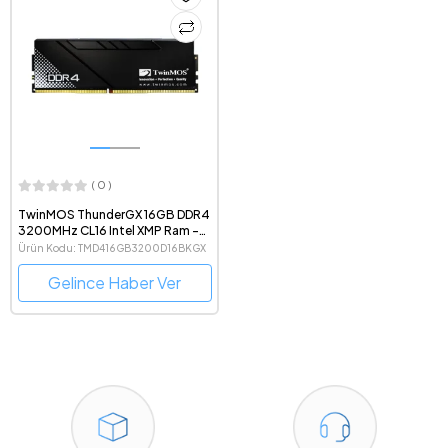
( 0 )
TwinMOS ThunderGX 16GB DDR4
3200MHz CL16 Intel XMP Ram -
TMD416GB3200D16BKGX
Ürün Kodu: TMD416GB3200D16BKGX
Gelince Haber Ver