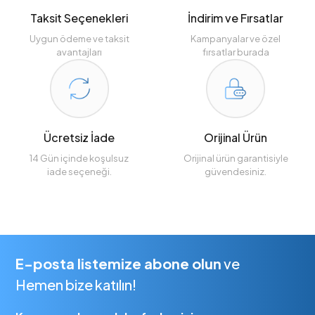
Taksit Seçenekleri
İndirim ve Fırsatlar
Uygun ödeme ve taksit
Kampanyalar ve özel
avantajları
fırsatlar burada
Ücretsiz İade
Orijinal Ürün
14 Gün içinde koşulsuz
Orijinal ürün garantisiyle
iade seçeneği.
güvendesiniz.
E-posta listemize abone olun
ve
Hemen bize katılın!