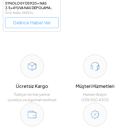
SYNOLOGY DS920+ NAS
3.5x4YUVA NAS DEPOLAMA
ÜNİTESİ
Ürün Kodu: DS920+
Gelince Haber Ver
Ücretsiz Kargo
Müşteri Hizmetleri
Türkiye’nin her yerine
Hemen Arayın
ücretsiz ve sigortalı teslimat
0216 550 4300