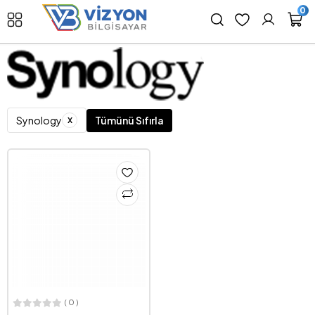
0
x
Synology
Tümünü Sıfırla
( 0 )