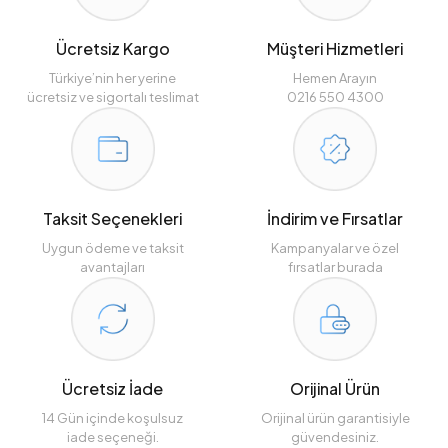
Ücretsiz Kargo
Müşteri Hizmetleri
Türkiye’nin her yerine
Hemen Arayın
ücretsiz ve sigortalı teslimat
0216 550 4300
Taksit Seçenekleri
İndirim ve Fırsatlar
Uygun ödeme ve taksit
Kampanyalar ve özel
avantajları
fırsatlar burada
Ücretsiz İade
Orijinal Ürün
14 Gün içinde koşulsuz
Orijinal ürün garantisiyle
iade seçeneği.
güvendesiniz.