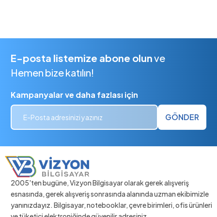
E-posta listemize abone olun
ve
Hemen bize katılın!
Kampanyalar ve daha fazlası için
GÖNDER
2005'ten bugüne, Vizyon Bilgisayar olarak gerek alışveriş
esnasında, gerek alışveriş sonrasında alanında uzman ekibimizle
yanınızdayız. Bilgisayar, notebooklar, çevre birimleri, ofis ürünleri
ve tüketici elektroniğinde güvenilir adresiniz.