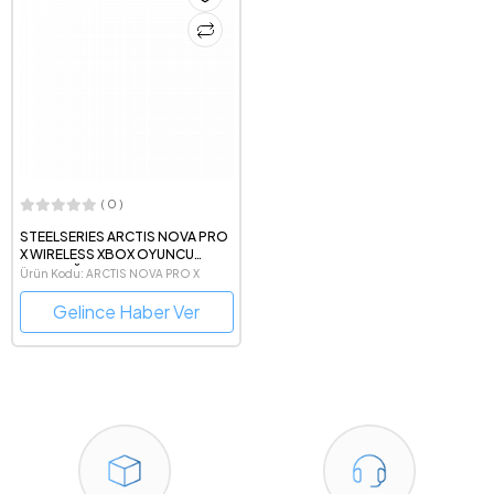
( 0 )
STEELSERIES ARCTIS NOVA PRO
X WIRELESS XBOX OYUNCU
KULAKLIĞI 61521
Ürün Kodu: ARCTIS NOVA PRO X
WIRELESS
Gelince Haber Ver