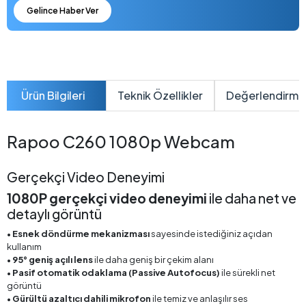
Gelince Haber Ver
Ürün Bilgileri
Teknik Özellikler
Değerlendirme
Rapoo C260 1080p Webcam
Gerçekçi Video Deneyimi
1080P gerçekçi video deneyimi
ile daha net ve
detaylı görüntü
•
Esnek döndürme mekanizması
sayesinde istediğiniz açıdan
kullanım
•
95° geniş açılı lens
ile daha geniş bir çekim alanı
•
Pasif otomatik odaklama (Passive Autofocus)
ile sürekli net
görüntü
•
Gürültü azaltıcı dahili mikrofon
ile temiz ve anlaşılır ses