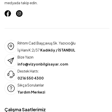
medyada takip edin.
Rıhtım Cad.Başçavuş Sk. Yazıcıoğlu
İş Hanı K:2/37
Kadıköy / İSTANBUL
Bize Yazın
info@vizyonbilgisayar.com
Destek Hattı:
0216 550 4300
Sıkça Sorulanlar
Yardım Merkezi
Çalışma Saatlerimiz