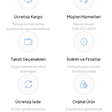
Ücretsiz Kargo
Müşteri Hizmetleri
Türkiye’nin her yerine
Hemen Arayın
ücretsiz ve sigortalı teslimat
0216 550 4300
Taksit Seçenekleri
İndirim ve Fırsatlar
Uygun ödeme ve taksit
Kampanyalar ve özel
avantajları
fırsatlar burada
Ücretsiz İade
Orijinal Ürün
14 Gün içinde koşulsuz
Orijinal ürün garantisiyle