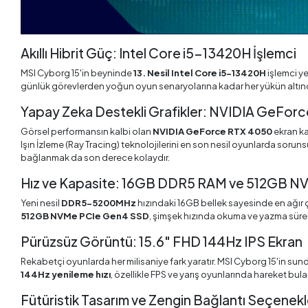
Akıllı Hibrit Güç: Intel Core i5-13420H İşlemci
MSI Cyborg 15'in beyninde
13. Nesil Intel Core i5-13420H
işlemci ye
günlük görevlerden yoğun oyun senaryolarına kadar her yükün altın
Yapay Zeka Destekli Grafikler: NVIDIA GeFo
Görsel performansın kalbi olan
NVIDIA GeForce RTX 4050
ekran ka
Işın İzleme (Ray Tracing) teknolojilerini en son nesil oyunlarda sorunsu
bağlanmak da son derece kolaydır.
Hız ve Kapasite: 16GB DDR5 RAM ve 512GB 
Yeni nesil
DDR5-5200MHz
hızındaki 16GB bellek sayesinde en ağır ç
512GB NVMe PCIe Gen4 SSD
, şimşek hızında okuma ve yazma süreler
Pürüzsüz Görüntü: 15.6" FHD 144Hz IPS Ekran
Rekabetçi oyunlarda her milisaniye fark yaratır. MSI Cyborg 15'in su
144Hz yenileme hızı
, özellikle FPS ve yarış oyunlarında hareket bul
Fütüristik Tasarım ve Zengin Bağlantı Seçenekl