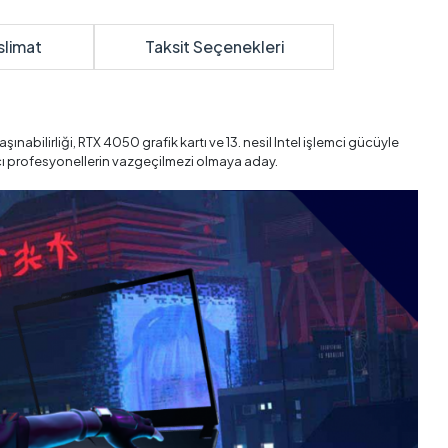
slimat
Taksit Seçenekleri
taşınabilirliği, RTX 4050 grafik kartı ve 13. nesil Intel işlemci gücüyle
cı profesyonellerin vazgeçilmezi olmaya aday.