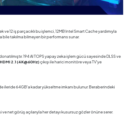
ek ve 12 iş parçacıklı bu işlemci, 12MB Intel Smart Cache yardımıyla
bile takılma bilmeyen bir performans sunar.
onatılmıştır. 194 AI TOPS yapay zeka işlem gücü sayesinde DLSS ve
HDMI 2.1 (4K@60Hz)
çıkışı ile harici monitöre veya TV'ye
inde ileride 64GB'a kadar yükseltme imkanı bulunur. Beraberindeki
i ve net görüş açılarıyla her detayı kusursuz gözler önüne serer.