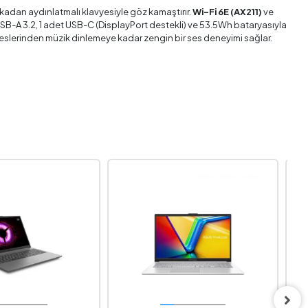
rkadan aydınlatmalı klavyesiyle göz kamaştırır.
Wi-Fi 6E (AX211)
ve
USB-A 3.2, 1 adet USB-C (DisplayPort destekli) ve 53.5Wh bataryasıyla
seslerinden müzik dinlemeye kadar zengin bir ses deneyimi sağlar.