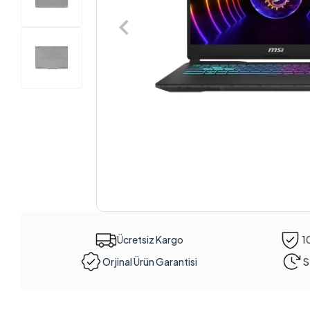
Ücretsiz Kargo
1
Orjinal Ürün Garantisi
S