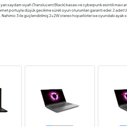
 yarı saydam siyah (Translucent Black) kasası ve cyberpunk esintili mavi a
hernet portuyla düşük gecikme süreli oyun oturumları garanti eder. 2 adet 
 Nahimic 3 ile güçlendirilmiş 2x2W stereo hoparlörler ise oyundaki ayak 