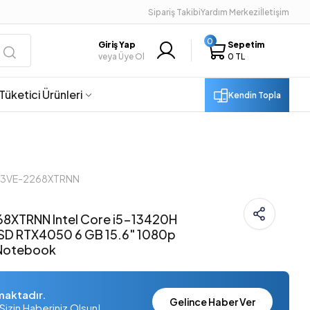
Sipariş Takibi
Yardım Merkezi
İletişim
0
Giriş Yap
Sepetim
veya Üye Ol
0 TL
Tüketici Ürünleri
Kendin Topla
A13VE-2268XTRNN
68XTRNN Intel Core i5-13420H
SD RTX4050 6 GB 15.6" 1080p
Notebook
maktadır.
Gelince Haber Ver
Sizin Haberiniz Olsun!