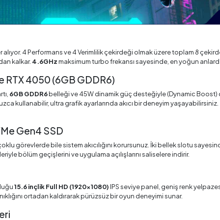
r alıyor. 4 Performans ve 4 Verimlilik çekirdeği olmak üzere toplam 8 çekird
dan kalkar.
4.6GHz
maksimum turbo frekansı sayesinde, en yoğun anlarda 
rce RTX 4050 (6GB GDDR6)
rtı,
6GB GDDR6
belleği ve 45W dinamik güç desteğiyle (Dynamic Boost) d
zca kullanabilir, ultra grafik ayarlarında akıcı bir deneyim yaşayabilirsiniz.
NVMe Gen4 SSD
oklu görevlerde bile sistem akıcılığını korursunuz. İki bellek slotu sayes
iyle bölüm geçişlerini ve uygulama açılışlarını saliselere indirir.
nduğu
15.6 inçlik Full HD (1920x1080)
IPS seviye panel, geniş renk yelpazes
anıklığını ortadan kaldırarak pürüzsüz bir oyun deneyimi sunar.
eri