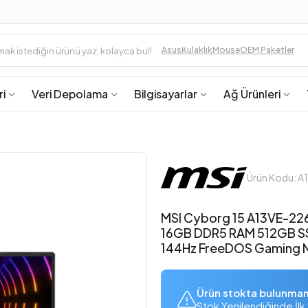
Asus
Kulaklık
Mouse
OEM Paketler
ri
Veri Depolama
Bilgisayarlar
Ağ Ürünleri
Ürün Kodu: 
MSI Cyborg 15 A13VE-22
16GB DDR5 RAM 512GB S
144Hz FreeDOS Gaming 
Ürün stokta bulunma
Stok Yenilendiğinde İlk 