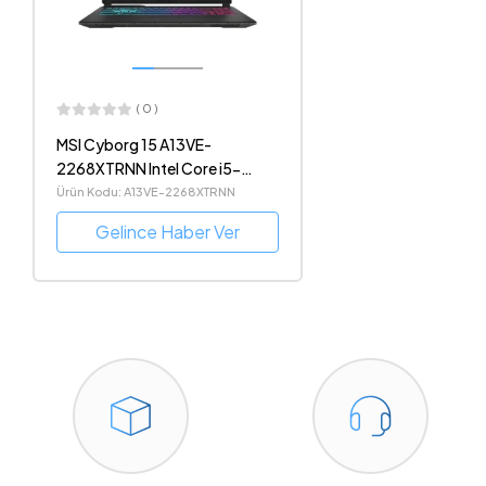
( 0 )
MSI Cyborg 15 A13VE-
2268XTRNN Intel Core i5-
13420H 16GB DDR5 RAM
Ürün Kodu: A13VE-2268XTRNN
512GB SSD RTX4050 6 GB
Gelince Haber Ver
15.6" 1080p 144Hz FreeDOS
Gaming Notebook