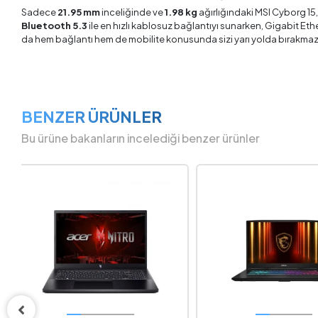
Sadece
21.95 mm
inceliğinde ve
1.98 kg
ağırlığındaki MSI Cyborg 15,
Bluetooth 5.3
ile en hızlı kablosuz bağlantıyı sunarken, Gigabit Et
da hem bağlantı hem de mobilite konusunda sizi yarı yolda bırakmaz.
BENZER ÜRÜNLER
Bu ürüne bakanların incelediği benzer ürünler