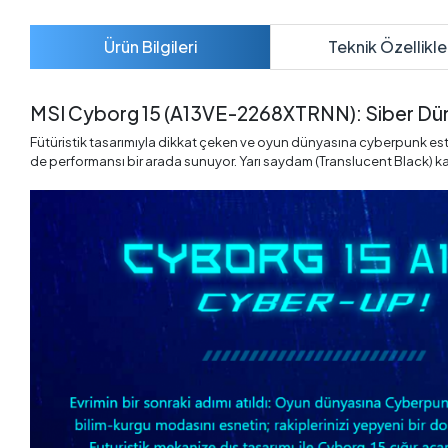
Ürün Bilgileri
Teknik Özellikle
MSI Cyborg 15 (A13VE-2268XTRNN): Siber Dü
Fütüristik tasarımıyla dikkat çeken ve oyun dünyasına cyberpunk est
de performansı bir arada sunuyor. Yarı saydam (Translucent Black) k