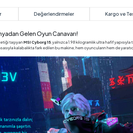
r
Değerlendirmeler
Kargo ve Te
nyadan Gelen Oyun Canavarı!
etiği taşıyan
MSI Cyborg 15
, yalnızca 1.98 kilogramlık ultra hafif yapısıyla 
asasıyla kalabalıkta fark edilen bu makine, hem oyuncuların hem de yaratı